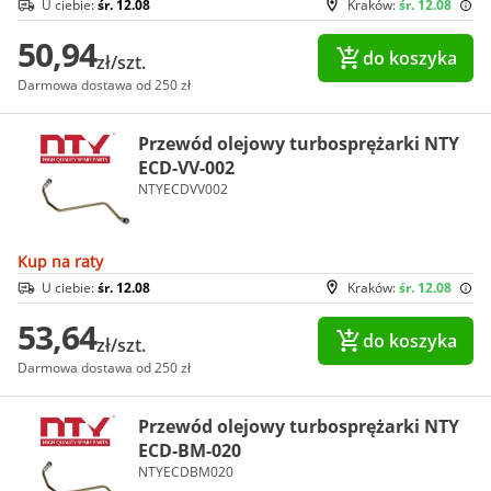
U ciebie:
śr. 12.08
Kraków:
śr. 12.08
50,94
do koszyka
zł/szt.
Darmowa dostawa od 250 zł
Przewód olejowy turbosprężarki NTY
ECD-VV-002
NTYECDVV002
Kup na raty
U ciebie:
śr. 12.08
Kraków:
śr. 12.08
53,64
do koszyka
zł/szt.
Darmowa dostawa od 250 zł
Przewód olejowy turbosprężarki NTY
ECD-BM-020
NTYECDBM020