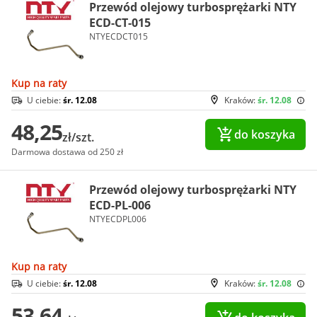
Przewód olejowy turbosprężarki NTY
ECD-CT-015
NTYECDCT015
Kup na raty
U ciebie:
śr. 12.08
Kraków:
śr. 12.08
48,25
do koszyka
zł/szt.
Darmowa dostawa od 250 zł
Przewód olejowy turbosprężarki NTY
ECD-PL-006
NTYECDPL006
Kup na raty
U ciebie:
śr. 12.08
Kraków:
śr. 12.08
53,64