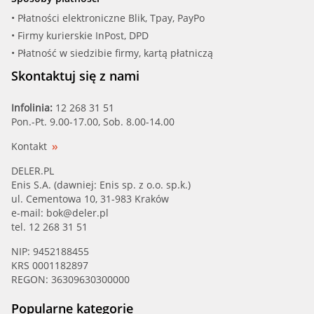
• Płatności elektroniczne Blik, Tpay, PayPo
• Firmy kurierskie InPost, DPD
• Płatność w siedzibie firmy, kartą płatniczą
Skontaktuj się z nami
Infolinia:
12 268 31 51
Pon.-Pt. 9.00-17.00, Sob. 8.00-14.00
Kontakt
DELER.PL
Enis S.A. (dawniej: Enis sp. z o.o. sp.k.)
ul. Cementowa 10, 31-983 Kraków
e-mail:
bok@deler.pl
tel. 12 268 31 51
NIP: 9452188455
KRS 0001182897
REGON: 36309630300000
Popularne kategorie