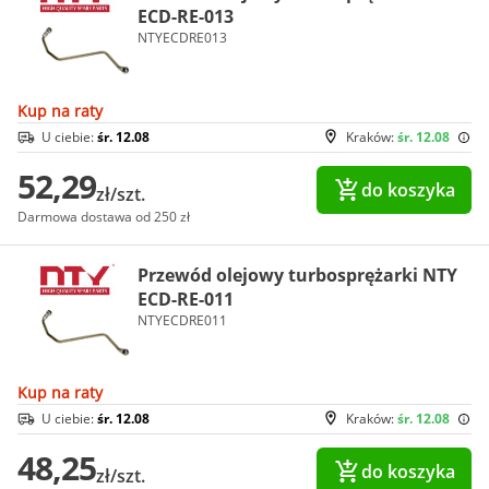
ECD-RE-013
NTYECDRE013
Kup na raty
U ciebie:
śr. 12.08
Kraków:
śr. 12.08
52,29
do koszyka
zł/szt.
Darmowa dostawa od 250 zł
Przewód olejowy turbosprężarki NTY
ECD-RE-011
NTYECDRE011
Kup na raty
U ciebie:
śr. 12.08
Kraków:
śr. 12.08
48,25
do koszyka
zł/szt.