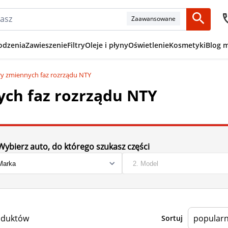
Zaawansowane
odzenia
Zawieszenie
Filtry
Oleje i płyny
Oświetlenie
Kosmetyki
Blog 
ory zmiennych faz rozrządu NTY
ych faz rozrządu NTY
Wybierz auto, do którego szukasz części
oduktów
Sortuj