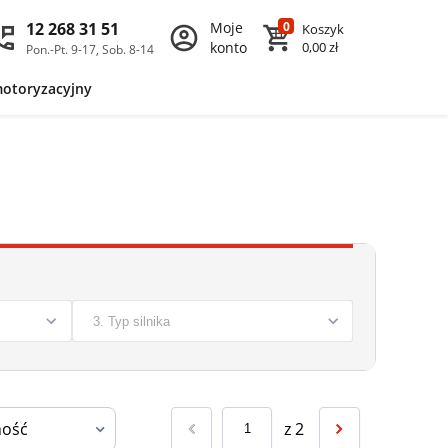
12 268 31 51
Moje
0
Koszyk
konto
0,00 zł
Pon.-Pt. 9-17, Sob. 8-14
motoryzacyjny
z
2