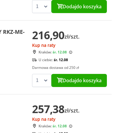
Dodaj
do koszyka
216,90
Y RKZ-ME-
zł/szt.
Kup na raty
Kraków:
śr. 12.08
U ciebie:
śr. 12.08
Darmowa dostawa od 250 zł
Dodaj
do koszyka
257,38
zł/szt.
Kup na raty
Kraków:
śr. 12.08