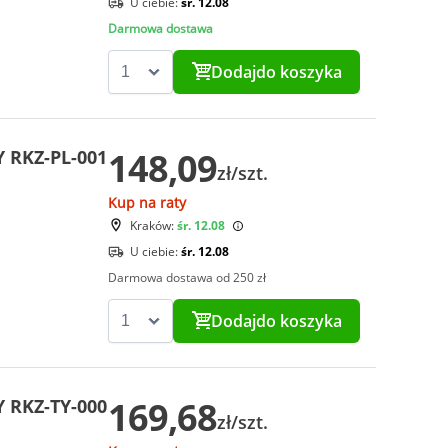
U ciebie:
śr. 12.08
Darmowa dostawa
Dodaj
do koszyka
148,09
Y RKZ-PL-001
zł/szt.
Kup na raty
Kraków:
śr. 12.08
U ciebie:
śr. 12.08
Darmowa dostawa od 250 zł
Dodaj
do koszyka
169,68
Y RKZ-TY-000
zł/szt.