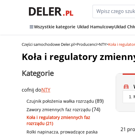
Wszystkie kategorie
Układ Hamulcowy
Układ Chł
Części samochodowe Deler.pl
>
Producenci
>
NTY
>
Koła i regulat
Koła i regulatory zmienn
Kategorie
cofnij do
NTY
(89)
Czujnik położenia wałka rozrządu
(74)
Zawory zmiennych faz rozrządu
Koła i regulatory zmiennych faz
rozrządu (21)
21 pr
Rolki napinacza, prowadzące paska