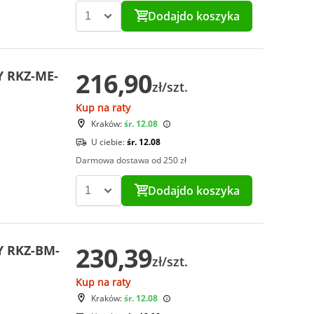
Dodaj
do koszyka
216,90
Y RKZ-ME-
zł/szt.
Kup na raty
Kraków:
śr. 12.08
U ciebie:
śr. 12.08
Darmowa dostawa od 250 zł
Dodaj
do koszyka
230,39
Y RKZ-BM-
zł/szt.
Kup na raty
Kraków:
śr. 12.08