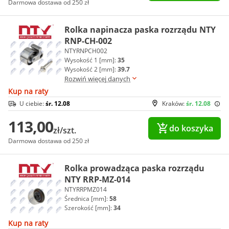
Darmowa dostawa od 250 zł
Rolka napinacza paska rozrządu NTY
RNP-CH-002
NTYRNPCH002
Wysokość 1 [mm]:
35
Wysokość 2 [mm]:
39.7
Rozwiń więcej danych
Kup na raty
U ciebie:
śr. 12.08
Kraków:
śr. 12.08
113,00
do koszyka
zł/szt.
Darmowa dostawa od 250 zł
Rolka prowadząca paska rozrządu
NTY RRP-MZ-014
NTYRRPMZ014
Średnica [mm]:
58
Szerokość [mm]:
34
Kup na raty