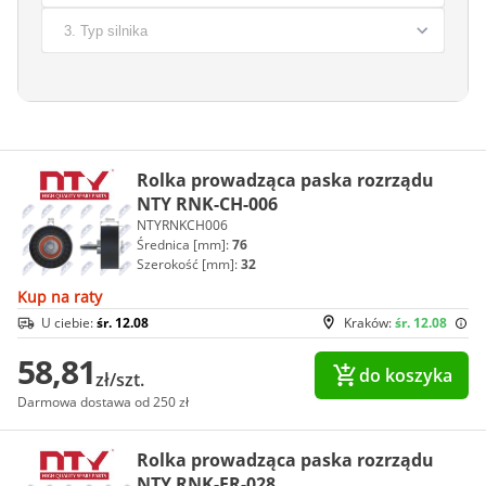
Rolka prowadząca paska rozrządu
NTY RNK-CH-006
NTYRNKCH006
Średnica [mm]:
76
Szerokość [mm]:
32
Kup na raty
U ciebie:
śr. 12.08
Kraków:
śr. 12.08
58,81
do koszyka
zł/szt.
Darmowa dostawa od 250 zł
Rolka prowadząca paska rozrządu
NTY RNK-FR-028