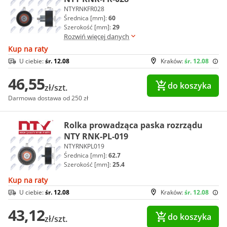
NTYRNKFR028
Średnica [mm]:
60
Szerokość [mm]:
29
Rozwiń więcej danych
Kup na raty
U ciebie:
śr. 12.08
Kraków:
śr. 12.08
46,55
do koszyka
zł/szt.
Darmowa dostawa od 250 zł
Rolka prowadząca paska rozrządu
NTY RNK-PL-019
NTYRNKPL019
Średnica [mm]:
62.7
Szerokość [mm]:
25.4
Kup na raty
U ciebie:
śr. 12.08
Kraków:
śr. 12.08
43,12
do koszyka
zł/szt.