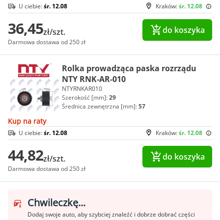
U ciebie:
śr. 12.08
Kraków:
śr. 12.08
36,45
do koszyka
zł/szt.
Darmowa dostawa od 250 zł
Rolka prowadząca paska rozrządu
NTY RNK-AR-010
NTYRNKAR010
Szerokość [mm]:
29
Średnica zewnętrzna [mm]:
57
Kup na raty
U ciebie:
śr. 12.08
Kraków:
śr. 12.08
44,82
do koszyka
zł/szt.
Darmowa dostawa od 250 zł
Chwileczkę...
Dodaj swoje auto, aby szybciej znaleźć i dobrze dobrać części