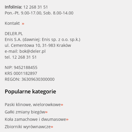
Infolinia:
12 268 31 51
Pon.-Pt. 9.00-17.00, Sob. 8.00-14.00
Kontakt
DELER.PL
Enis S.A. (dawniej: Enis sp. z o.o. sp.k.)
ul. Cementowa 10, 31-983 Kraków
e-mail:
bok@deler.pl
tel. 12 268 31 51
NIP: 9452188455
KRS 0001182897
REGON: 36309630300000
Popularne kategorie
Paski klinowe, wielorowkowe
Gałki zmiany biegów
Koła zamachowe i dwumasowe
Zbiorniki wyrównawcze