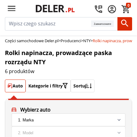
0
Zaawansowane
Części samochodowe Deler.pl
>
Producenci
>
NTY
>
Rolki napinacza, prowa
Rolki napinacza, prowadzące paska
rozrządu NTY
6 produktów
Auto
Kategorie i filtry
Sortuj
Wybierz auto