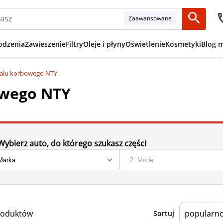
Zaawansowane
odzenia
Zawieszenie
Filtry
Oleje i płyny
Oświetlenie
Kosmetyki
Blog 
ału korbowego NTY
owego NTY
Wybierz auto, do którego szukasz części
roduktów
Sortuj