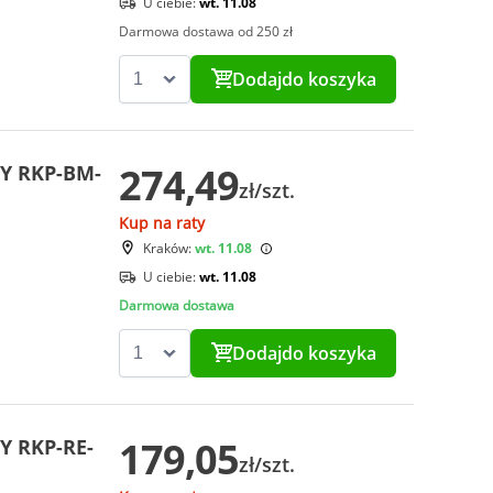
U ciebie:
wt. 11.08
Darmowa dostawa od 250 zł
Dodaj
do koszyka
274,49
TY RKP-BM-
zł/szt.
Kup na raty
Kraków:
wt. 11.08
U ciebie:
wt. 11.08
Darmowa dostawa
Dodaj
do koszyka
179,05
Y RKP-RE-
zł/szt.