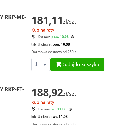
181,11
Y RKP-ME-
zł/szt.
Kup na raty
Kraków:
pon. 10.08
U ciebie:
pon. 10.08
Darmowa dostawa od 250 zł
Dodaj
do koszyka
188,92
Y RKP-FT-
zł/szt.
Kup na raty
Kraków:
wt. 11.08
U ciebie:
wt. 11.08
Darmowa dostawa od 250 zł