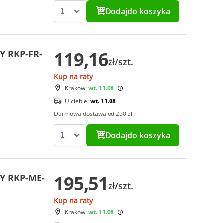
Dodaj
do koszyka
119,16
Y RKP-FR-
zł/szt.
Kup na raty
Kraków:
wt. 11.08
U ciebie:
wt. 11.08
Darmowa dostawa od 250 zł
Dodaj
do koszyka
195,51
Y RKP-ME-
zł/szt.
Kup na raty
Kraków:
wt. 11.08