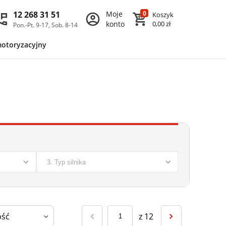
12 268 31 51
Moje
0
Koszyk
konto
0,00 zł
Pon.-Pt. 9-17, Sob. 8-14
motoryzacyjny
z
12