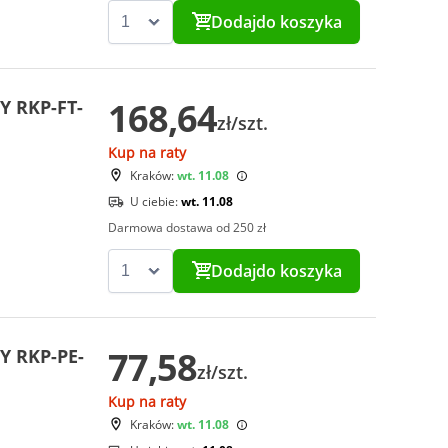
Dodaj
do koszyka
168,64
Y RKP-FT-
zł/szt.
Kup na raty
Kraków:
wt. 11.08
U ciebie:
wt. 11.08
Darmowa dostawa od 250 zł
Dodaj
do koszyka
77,58
Y RKP-PE-
zł/szt.
Kup na raty
Kraków:
wt. 11.08