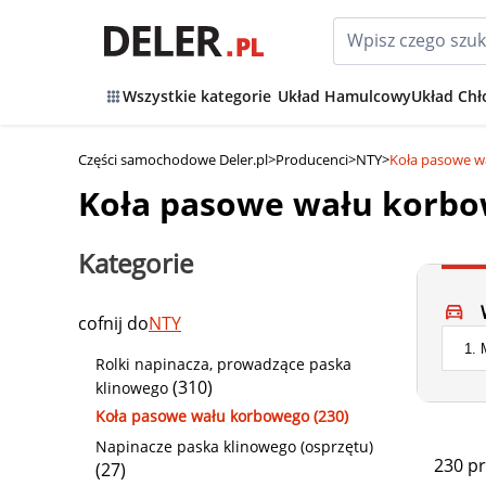
Wszystkie kategorie
Układ Hamulcowy
Układ Chł
Części samochodowe Deler.pl
>
Producenci
>
NTY
>
Koła pasowe w
Koła pasowe wału korb
Kategorie
cofnij do
NTY
Rolki napinacza, prowadzące paska
(310)
klinowego
Koła pasowe wału korbowego (230)
Napinacze paska klinowego (osprzętu)
230 p
(27)