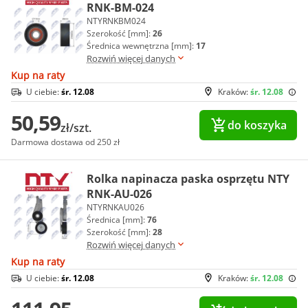
RNK-BM-024
NTYRNKBM024
Szerokość [mm]:
26
Średnica wewnętrzna [mm]:
17
Rozwiń więcej danych
Kup na raty
U ciebie:
śr. 12.08
Kraków:
śr. 12.08
50,59
do koszyka
zł/szt.
Darmowa dostawa od 250 zł
Rolka napinacza paska osprzętu NTY
RNK-AU-026
NTYRNKAU026
Średnica [mm]:
76
Szerokość [mm]:
28
Rozwiń więcej danych
Kup na raty
U ciebie:
śr. 12.08
Kraków:
śr. 12.08