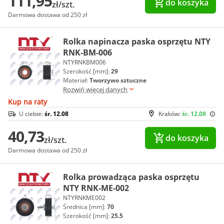
111,95
do koszyka
zł/szt.
Darmowa dostawa od 250 zł
Rolka napinacza paska osprzętu NTY
RNK-BM-006
NTYRNKBM006
Szerokość [mm]:
29
Materiał:
Tworzywo sztuczne
Rozwiń więcej danych
Kup na raty
U ciebie:
śr. 12.08
Kraków:
śr. 12.08
40,73
do koszyka
zł/szt.
Darmowa dostawa od 250 zł
Rolka prowadząca paska osprzętu
NTY RNK-ME-002
NTYRNKME002
Średnica [mm]:
70
Szerokość [mm]:
25.5