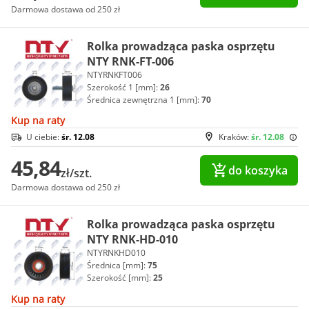
Darmowa dostawa od 250 zł
Rolka prowadząca paska osprzętu
NTY RNK-FT-006
NTYRNKFT006
Szerokość 1 [mm]:
26
Średnica zewnętrzna 1 [mm]:
70
Kup na raty
U ciebie:
śr. 12.08
Kraków:
śr. 12.08
45,84
do koszyka
zł/szt.
Darmowa dostawa od 250 zł
Rolka prowadząca paska osprzętu
NTY RNK-HD-010
NTYRNKHD010
Średnica [mm]:
75
Szerokość [mm]:
25
Kup na raty