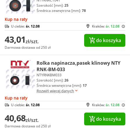
NTYRNKCT041
Szerokość [mm]:
25
Średnica zewnętrzna [mm]:
78
Kup na raty
U ciebie:
śr. 12.08
Kraków:
śr. 12.08
43,01
do koszyka
zł/szt.
Darmowa dostawa od 250 zł
Rolka napinacza,pasek klinowy NTY
RNK-BM-033
NTYRNKBM033
Szerokość [mm]:
26
Średnica wewnętrzna [mm]:
17
Rozwiń więcej danych
Kup na raty
U ciebie:
śr. 12.08
Kraków:
śr. 12.08
40,68
do koszyka
zł/szt.
Darmowa dostawa od 250 zł