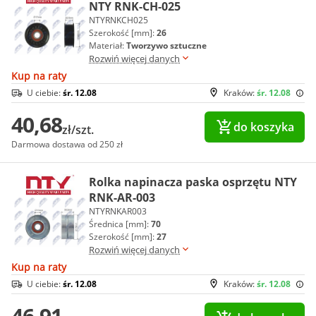
NTY RNK-CH-025
NTYRNKCH025
Szerokość [mm]:
26
Materiał:
Tworzywo sztuczne
Rozwiń więcej danych
Kup na raty
U ciebie:
śr. 12.08
Kraków:
śr. 12.08
40,68
do koszyka
zł/szt.
Darmowa dostawa od 250 zł
Rolka napinacza paska osprzętu NTY
RNK-AR-003
NTYRNKAR003
Średnica [mm]:
70
Szerokość [mm]:
27
Rozwiń więcej danych
Kup na raty
U ciebie:
śr. 12.08
Kraków:
śr. 12.08
46,91