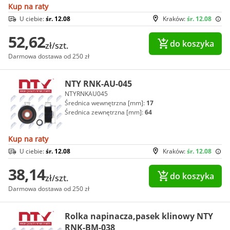
Kup na raty
U ciebie:
śr. 12.08
Kraków:
śr. 12.08
52,62
do koszyka
zł/szt.
Darmowa dostawa od 250 zł
NTY RNK-AU-045
NTYRNKAU045
Średnica wewnętrzna [mm]:
17
Średnica zewnętrzna [mm]:
64
Kup na raty
U ciebie:
śr. 12.08
Kraków:
śr. 12.08
38,14
do koszyka
zł/szt.
Darmowa dostawa od 250 zł
Rolka napinacza,pasek klinowy NTY
RNK-BM-038