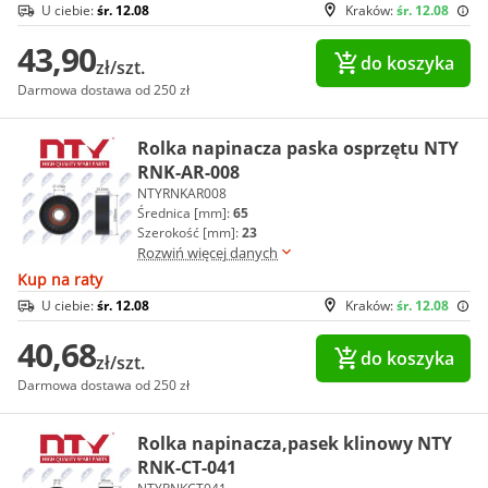
U ciebie:
śr. 12.08
Kraków:
śr. 12.08
43,90
do koszyka
zł/szt.
Darmowa dostawa od 250 zł
Rolka napinacza paska osprzętu NTY
RNK-AR-008
NTYRNKAR008
Średnica [mm]:
65
Szerokość [mm]:
23
Rozwiń więcej danych
Kup na raty
U ciebie:
śr. 12.08
Kraków:
śr. 12.08
40,68
do koszyka
zł/szt.
Darmowa dostawa od 250 zł
Rolka napinacza,pasek klinowy NTY
RNK-CT-041