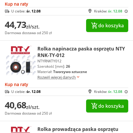
Kup na raty
U ciebie:
śr. 12.08
Kraków:
śr. 12.08
44,73
do koszyka
zł/szt.
Darmowa dostawa od 250 zł
Rolka napinacza paska osprzętu NTY
RNK-TY-012
NTYRNKTY012
Szerokość [mm]:
26
Materiał:
Tworzywo sztuczne
Rozwiń więcej danych
Kup na raty
U ciebie:
śr. 12.08
Kraków:
śr. 12.08
40,68
do koszyka
zł/szt.
Darmowa dostawa od 250 zł
Rolka prowadząca paska osprzętu