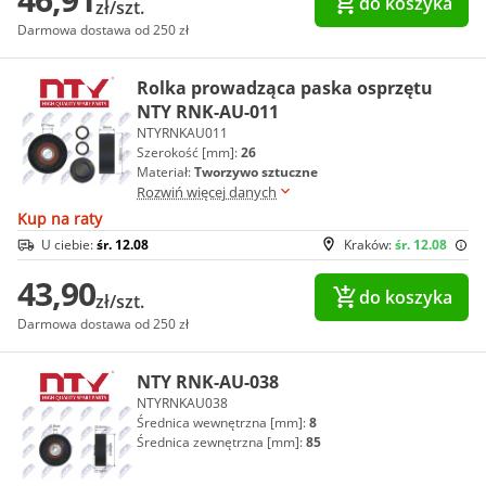
do koszyka
zł/szt.
Darmowa dostawa od 250 zł
Rolka prowadząca paska osprzętu
NTY RNK-AU-011
NTYRNKAU011
Szerokość [mm]:
26
Materiał:
Tworzywo sztuczne
Rozwiń więcej danych
Kup na raty
U ciebie:
śr. 12.08
Kraków:
śr. 12.08
43,90
do koszyka
zł/szt.
Darmowa dostawa od 250 zł
NTY RNK-AU-038
NTYRNKAU038
Średnica wewnętrzna [mm]:
8
Średnica zewnętrzna [mm]:
85