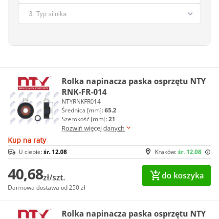
Rolka napinacza paska osprzętu NTY
RNK-FR-014
NTYRNKFR014
Średnica [mm]:
65.2
Szerokość [mm]:
21
Rozwiń więcej danych
Kup na raty
U ciebie:
śr. 12.08
Kraków:
śr. 12.08
40,68
do koszyka
zł/szt.
Darmowa dostawa od 250 zł
Rolka napinacza paska osprzętu NTY