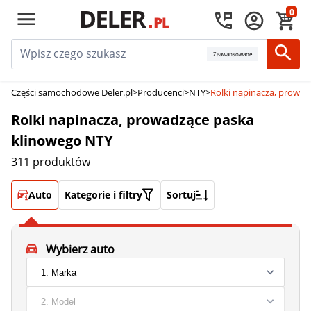
0
Zaawansowane
Części samochodowe Deler.pl
>
Producenci
>
NTY
>
Rolki napinacza, prowa
Rolki napinacza, prowadzące paska
klinowego NTY
311 produktów
Auto
Kategorie i filtry
Sortuj
Wybierz auto