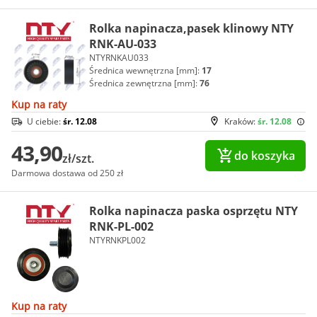
Rolka napinacza,pasek klinowy NTY
RNK-AU-033
NTYRNKAU033
Średnica wewnętrzna [mm]:
17
Średnica zewnętrzna [mm]:
76
Kup na raty
U ciebie:
śr. 12.08
Kraków:
śr. 12.08
43,90
do koszyka
zł/szt.
Darmowa dostawa od 250 zł
Rolka napinacza paska osprzętu NTY
RNK-PL-002
NTYRNKPL002
Kup na raty