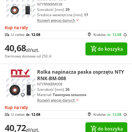
NTYRNKBM038
Szerokość [mm]:
29
Średnica wewnętrzna [mm]:
17
Rozwiń więcej danych
Kup na raty
U ciebie:
śr. 12.08
Kraków:
śr. 12.08
40,68
do koszyka
zł/szt.
Darmowa dostawa od 250 zł
Rolka napinacza paska osprzętu NTY
RNK-BM-008
NTYRNKBM008
Szerokość [mm]:
26
Materiał:
Tworzywo sztuczne
Rozwiń więcej danych
Kup na raty
U ciebie:
śr. 12.08
Kraków:
śr. 12.08
40,72
do koszyka
zł/szt.