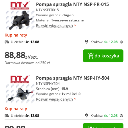
Pompa sprzęgła NTY NSP-FR-015
NTYNSPFR015
Wymiar gwintu:
Plug-in
Materiał:
Tworzywo sztuczne
Rozwiń więcej danych
Kup na raty
U ciebie:
śr. 12.08
Kraków:
śr. 12.08
88,88
do koszyka
zł/szt.
Darmowa dostawa od 250 zł
Pompa sprzęgła NTY NSP-HY-504
NTYNSPHY504
Średnica [mm]:
15.9
Wymiar gwintu:
1x m10x1.0
Rozwiń więcej danych
Kup na raty
U ciebie:
śr. 12.08
Kraków:
śr. 12.08