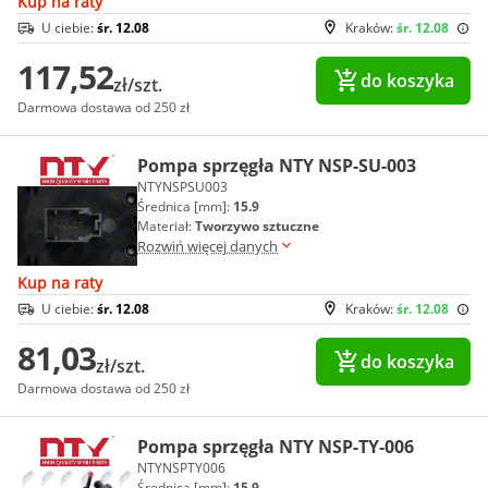
Kup na raty
U ciebie:
śr. 12.08
Kraków:
śr. 12.08
117,52
do koszyka
zł/szt.
Darmowa dostawa od 250 zł
Pompa sprzęgła NTY NSP-SU-003
NTYNSPSU003
Średnica [mm]:
15.9
Materiał:
Tworzywo sztuczne
Rozwiń więcej danych
Kup na raty
U ciebie:
śr. 12.08
Kraków:
śr. 12.08
81,03
do koszyka
zł/szt.
Darmowa dostawa od 250 zł
Pompa sprzęgła NTY NSP-TY-006
NTYNSPTY006
Średnica [mm]:
15.9