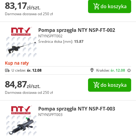
83,17
do koszyka
zł/szt.
Darmowa dostawa od 250 zł
Pompa sprzęgła NTY NSP-FT-002
NTYNSPFT002
Średnica tłoka [mm]:
15.87
Kup na raty
U ciebie:
śr. 12.08
Kraków:
śr. 12.08
84,87
do koszyka
zł/szt.
Darmowa dostawa od 250 zł
Pompa sprzęgła NTY NSP-FT-003
NTYNSPFT003