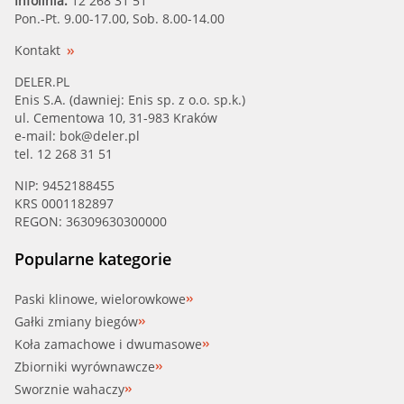
Infolinia:
12 268 31 51
Pon.-Pt. 9.00-17.00, Sob. 8.00-14.00
Kontakt
DELER.PL
Enis S.A. (dawniej: Enis sp. z o.o. sp.k.)
ul. Cementowa 10, 31-983 Kraków
e-mail:
bok@deler.pl
tel. 12 268 31 51
NIP: 9452188455
KRS 0001182897
REGON: 36309630300000
Popularne kategorie
Paski klinowe, wielorowkowe
Gałki zmiany biegów
Koła zamachowe i dwumasowe
Zbiorniki wyrównawcze
Sworznie wahaczy