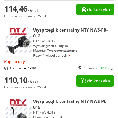
114,46
do koszyka
zł/szt.
Darmowa dostawa od 250 zł
Wysprzęglik centralny NTY NWS-FR-
012
NTYNWSFR012
Wymiar gwintu:
Plug-in
Materiał:
Tworzywo sztuczne
Rozwiń więcej danych
Kup na raty
U ciebie:
śr. 12.08
Kraków:
śr. 12.08
110,10
do koszyka
zł/szt.
Darmowa dostawa od 250 zł
Wysprzęglik centralny NTY NWS-PL-
019
NTYNWSPL019
Otwór o śr [mm]:
34