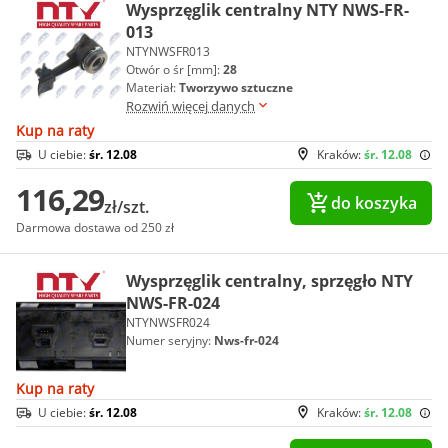
Wysprzęglik centralny NTY NWS-FR-
013
NTYNWSFR013
Otwór o śr [mm]:
28
Materiał:
Tworzywo sztuczne
Rozwiń więcej danych
Kup na raty
U ciebie:
śr. 12.08
Kraków:
śr. 12.08
116,29
do koszyka
zł/szt.
Darmowa dostawa od 250 zł
Wysprzęglik centralny, sprzęgło NTY
NWS-FR-024
NTYNWSFR024
Numer seryjny:
Nws-fr-024
Kup na raty
U ciebie:
śr. 12.08
Kraków:
śr. 12.08