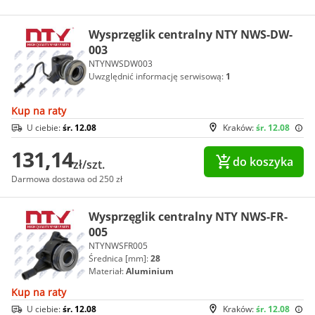
Wysprzęglik centralny NTY NWS-DW-
003
NTYNWSDW003
Uwzględnić informację serwisową:
1
Kup na raty
U ciebie:
śr. 12.08
Kraków:
śr. 12.08
131,14
do koszyka
zł/szt.
Darmowa dostawa od 250 zł
Wysprzęglik centralny NTY NWS-FR-
005
NTYNWSFR005
Średnica [mm]:
28
Materiał:
Aluminium
Kup na raty
U ciebie:
śr. 12.08
Kraków:
śr. 12.08