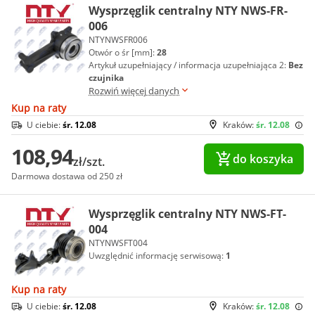
Wysprzęglik centralny NTY NWS-FR-
006
NTYNWSFR006
Otwór o śr [mm]:
28
Artykuł uzupełniający / informacja uzupełniająca 2:
Bez
czujnika
Rozwiń więcej danych
Kup na raty
U ciebie:
śr. 12.08
Kraków:
śr. 12.08
108,94
do koszyka
zł/szt.
Darmowa dostawa od 250 zł
Wysprzęglik centralny NTY NWS-FT-
004
NTYNWSFT004
Uwzględnić informację serwisową:
1
Kup na raty
U ciebie:
śr. 12.08
Kraków:
śr. 12.08