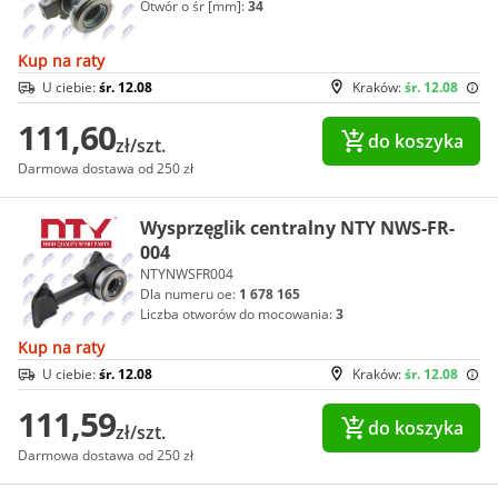
Otwór o śr [mm]:
34
Kup na raty
U ciebie:
śr. 12.08
Kraków:
śr. 12.08
111,60
do koszyka
zł/szt.
Darmowa dostawa od 250 zł
Wysprzęglik centralny NTY NWS-FR-
004
NTYNWSFR004
Dla numeru oe:
1 678 165
Liczba otworów do mocowania:
3
Kup na raty
U ciebie:
śr. 12.08
Kraków:
śr. 12.08
111,59
do koszyka
zł/szt.
Darmowa dostawa od 250 zł