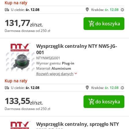
Kup na raty
U ciebie:
śr. 12.08
Kraków:
śr. 12.08
131,77
do koszyka
zł/szt.
Darmowa dostawa od 250 zł
Wysprzęglik centralny NTY NWS-JG-
001
NTYNWSJG001
Wymiar gwintu:
Plug-in
Materiał:
Aluminium
Rozwiń więcej danych
Kup na raty
U ciebie:
śr. 12.08
Kraków:
śr. 12.08
133,55
do koszyka
zł/szt.
Darmowa dostawa od 250 zł
Wysprzęglik centralny, sprzęgło NTY