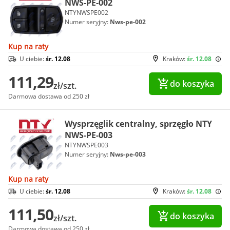
NWS-PE-002
NTYNWSPE002
Numer seryjny:
Nws-pe-002
Kup na raty
U ciebie:
śr. 12.08
Kraków:
śr. 12.08
111,29
do koszyka
zł/szt.
Darmowa dostawa od 250 zł
Wysprzęglik centralny, sprzęgło NTY
NWS-PE-003
NTYNWSPE003
Numer seryjny:
Nws-pe-003
Kup na raty
U ciebie:
śr. 12.08
Kraków:
śr. 12.08
111,50
do koszyka
zł/szt.
Darmowa dostawa od 250 zł