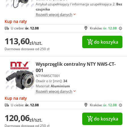
Artykuł uzupełniający / informacja uzupełniająca 2:
Bez
czujnika
Rozwiń więcej danych
Kup na raty
U ciebie:
śr. 12.08
Kraków:
śr. 12.08
113,60
do koszyka
zł/szt.
Darmowa dostawa od 250 zł
Wysprzęglik centralny NTY NWS-CT-
001
NTYNWSCT001
Otwór o śr [mm]:
34
Materiał:
Aluminium
Rozwiń więcej danych
Kup na raty
U ciebie:
śr. 12.08
Kraków:
śr. 12.08
120,06
do koszyka
zł/szt.
Darmowa dostawa od 250 zł