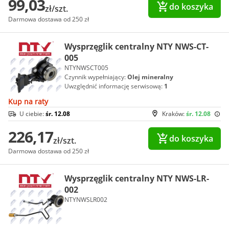
99,03
do koszyka
zł/szt.
Darmowa dostawa od 250 zł
Wysprzęglik centralny NTY NWS-CT-
005
NTYNWSCT005
Czynnik wypełniający:
Olej mineralny
Uwzględnić informację serwisową:
1
Kup na raty
U ciebie:
śr. 12.08
Kraków:
śr. 12.08
226,17
do koszyka
zł/szt.
Darmowa dostawa od 250 zł
Wysprzęglik centralny NTY NWS-LR-
002
NTYNWSLR002