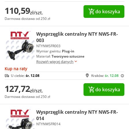
110,59
do koszyka
zł/szt.
Darmowa dostawa od 250 zł
Wysprzęglik centralny NTY NWS-FR-
003
NTYNWSFR003
Wymiar gwintu:
Plug-in
Materiał:
Tworzywo sztuczne
Rozwiń więcej danych
Kup na raty
U ciebie:
śr. 12.08
Kraków:
śr. 12.08
127,72
do koszyka
zł/szt.
Darmowa dostawa od 250 zł
Wysprzęglik centralny NTY NWS-FR-
014
NTYNWSFR014