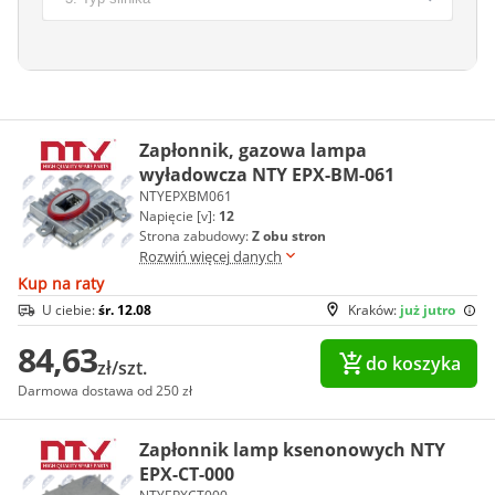
Zapłonnik, gazowa lampa
wyładowcza NTY EPX-BM-061
NTYEPXBM061
Napięcie [v]:
12
Strona zabudowy:
Z obu stron
Rozwiń więcej danych
Kup na raty
U ciebie:
śr. 12.08
Kraków:
już jutro
84,63
do koszyka
zł/szt.
Darmowa dostawa od 250 zł
Zapłonnik lamp ksenonowych NTY
EPX-CT-000