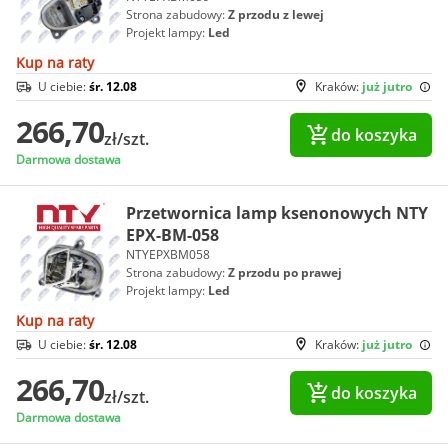
Strona zabudowy:
Z przodu z lewej
Projekt lampy:
Led
Kup na raty
U ciebie:
śr. 12.08
Kraków:
już jutro
266,70
do koszyka
zł/szt.
Darmowa dostawa
Przetwornica lamp ksenonowych NTY
EPX-BM-058
NTYEPXBM058
Strona zabudowy:
Z przodu po prawej
Projekt lampy:
Led
Kup na raty
U ciebie:
śr. 12.08
Kraków:
już jutro
266,70
do koszyka
zł/szt.
Darmowa dostawa