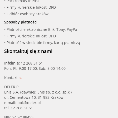
• Paczkomaty InPost
• Firmy kurierskie InPost, DPD
• Odbiór osobisty Kraków
Sposoby płatności
• Płatności elektroniczne Blik, Tpay, PayPo
• Firmy kurierskie InPost, DPD
• Płatność w siedzibie firmy, kartą płatniczą
Skontaktuj się z nami
Infolinia:
12 268 31 51
Pon.-Pt. 9.00-17.00, Sob. 8.00-14.00
Kontakt
DELER.PL
Enis S.A. (dawniej: Enis sp. z o.o. sp.k.)
ul. Cementowa 10, 31-983 Kraków
e-mail:
bok@deler.pl
tel. 12 268 31 51
NIP: 9452188455