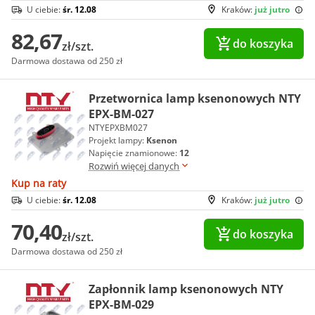
U ciebie:
śr. 12.08
Kraków:
już jutro
82,67
do koszyka
zł/szt.
Darmowa dostawa od 250 zł
Przetwornica lamp ksenonowych NTY
EPX-BM-027
NTYEPXBM027
Projekt lampy:
Ksenon
Napięcie znamionowe:
12
Rozwiń więcej danych
Kup na raty
U ciebie:
śr. 12.08
Kraków:
już jutro
70,40
do koszyka
zł/szt.
Darmowa dostawa od 250 zł
Zapłonnik lamp ksenonowych NTY
EPX-BM-029