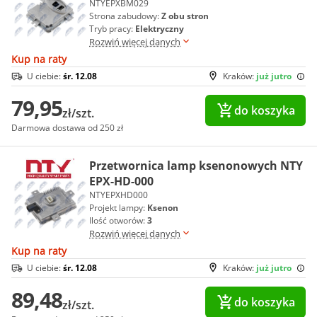
NTYEPXBM029
Strona zabudowy:
Z obu stron
Tryb pracy:
Elektryczny
Rozwiń więcej danych
Kup na raty
U ciebie:
śr. 12.08
Kraków:
już jutro
79,95
do koszyka
zł/szt.
Darmowa dostawa od 250 zł
Przetwornica lamp ksenonowych NTY
EPX-HD-000
NTYEPXHD000
Projekt lampy:
Ksenon
Ilość otworów:
3
Rozwiń więcej danych
Kup na raty
U ciebie:
śr. 12.08
Kraków:
już jutro
89,48
do koszyka
zł/szt.