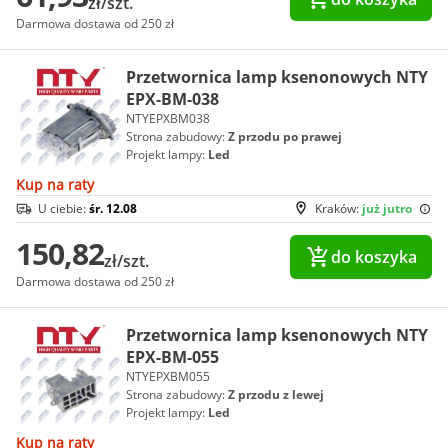
zł/szt.
Darmowa dostawa od 250 zł
Przetwornica lamp ksenonowych NTY
EPX-BM-038
NTYEPXBM038
Strona zabudowy:
Z przodu po prawej
Projekt lampy:
Led
Kup na raty
U ciebie:
śr. 12.08
Kraków:
już jutro
150,82
do koszyka
zł/szt.
Darmowa dostawa od 250 zł
Przetwornica lamp ksenonowych NTY
EPX-BM-055
NTYEPXBM055
Strona zabudowy:
Z przodu z lewej
Projekt lampy:
Led
Kup na raty