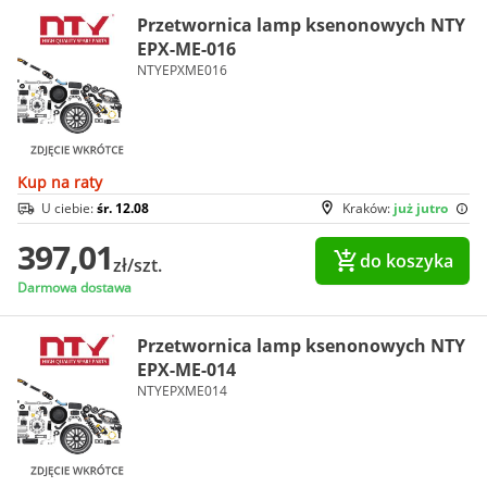
Przetwornica lamp ksenonowych NTY
EPX-ME-016
NTYEPXME016
Kup na raty
U ciebie:
śr. 12.08
Kraków:
już jutro
397,01
do koszyka
zł/szt.
Darmowa dostawa
Przetwornica lamp ksenonowych NTY
EPX-ME-014
NTYEPXME014