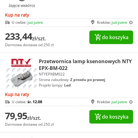
Kup na raty
U ciebie:
już jutro
Kraków:
już jutro
233,44
do koszyka
zł/szt.
Darmowa dostawa od 250 zł
Przetwornica lamp ksenonowych NTY
EPX-BM-022
NTYEPXBM022
Strona zabudowy:
Z przodu po prawej
Projekt lampy:
Led
Kup na raty
U ciebie:
śr. 12.08
Kraków:
już jutro
79,95
do koszyka
zł/szt.
Darmowa dostawa od 250 zł