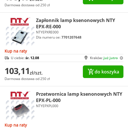
Darmowa dostawa od 250 zł
Zapłonnik lamp ksenonowych NTY
EPX-RE-000
NTYEPXRE000
Dla numeru oe:
7701207648
Kup na raty
U ciebie:
śr. 12.08
Kraków:
już jutro
103,11
do koszyka
zł/szt.
Darmowa dostawa od 250 zł
Przetwornica lamp ksenonowych NTY
EPX-PL-000
NTYEPXPL000
Kup na raty