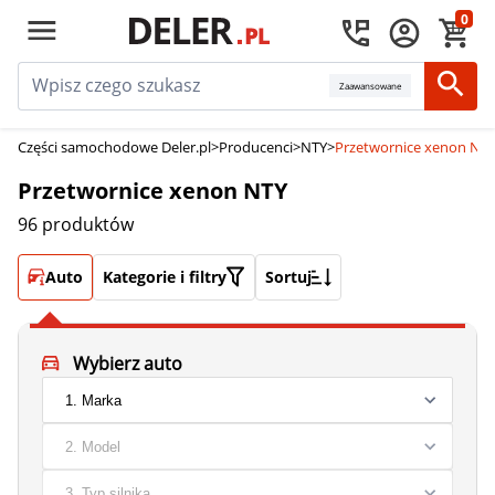
0
Zaawansowane
Części samochodowe Deler.pl
>
Producenci
>
NTY
>
Przetwornice xenon NT
Przetwornice xenon NTY
96 produktów
Auto
Kategorie i filtry
Sortuj
Wybierz auto