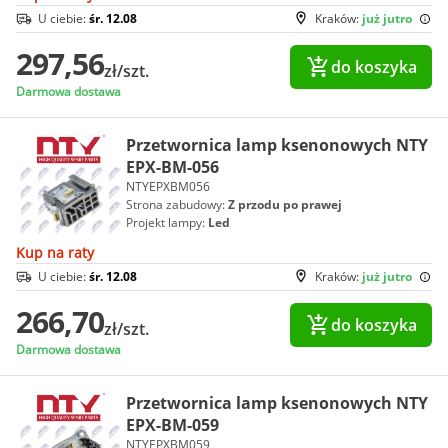
U ciebie:
śr. 12.08
Kraków:
już jutro
297,56
do koszyka
zł/szt.
Darmowa dostawa
Przetwornica lamp ksenonowych NTY
EPX-BM-056
NTYEPXBM056
Strona zabudowy:
Z przodu po prawej
Projekt lampy:
Led
Kup na raty
U ciebie:
śr. 12.08
Kraków:
już jutro
266,70
do koszyka
zł/szt.
Darmowa dostawa
Przetwornica lamp ksenonowych NTY
EPX-BM-059
NTYEPXBM059