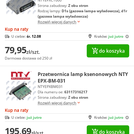
NTYEPXCT000
Strona zabudowy:
Z obu stron
Rodzaj lampy:
D1s (gazowa lampa wyładowcza), d1r
(gazowa lampa wyładowcza)
Rozwiń więcej danych
Kup na raty
U ciebie:
śr. 12.08
Kraków:
już jutro
79,95
do koszyka
zł/szt.
Darmowa dostawa od 250 zł
Przetwornica lamp ksenonowych NTY
EPX-BM-031
NTYEPXBM031
Dla numeru oe:
63117316217
Strona zabudowy:
Z obu stron
Rozwiń więcej danych
Kup na raty
U ciebie:
już jutro
Kraków:
już jutro
195,69
do koszyka
zł/szt.