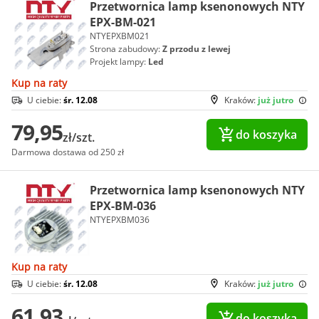
Przetwornica lamp ksenonowych NTY
EPX-BM-021
NTYEPXBM021
Strona zabudowy:
Z przodu z lewej
Projekt lampy:
Led
Kup na raty
U ciebie:
śr. 12.08
Kraków:
już jutro
79,95
do koszyka
zł/szt.
Darmowa dostawa od 250 zł
Przetwornica lamp ksenonowych NTY
EPX-BM-036
NTYEPXBM036
Kup na raty
U ciebie:
śr. 12.08
Kraków:
już jutro
61,93
do koszyka