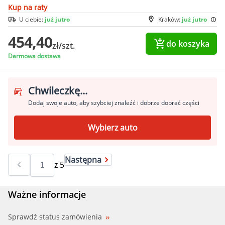
Kup na raty
U ciebie:
już jutro
Kraków:
już jutro
454,40
do koszyka
zł/szt.
Darmowa dostawa
Chwileczkę...
Dodaj swoje auto, aby szybciej znaleźć i dobrze dobrać części
Wybierz auto
Następna
z
5
Ważne informacje
Sprawdź status zamówienia