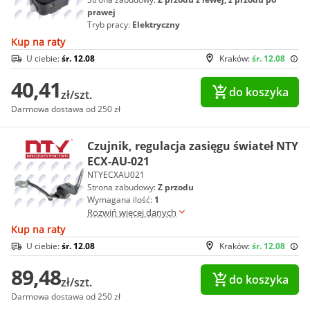
prawej
Tryb pracy:
Elektryczny
Kup na raty
U ciebie:
śr. 12.08
Kraków:
śr. 12.08
40,41
do koszyka
zł/szt.
Darmowa dostawa od 250 zł
Czujnik, regulacja zasięgu świateł NTY
ECX-AU-021
NTYECXAU021
Strona zabudowy:
Z przodu
Wymagana ilość:
1
Rozwiń więcej danych
Kup na raty
U ciebie:
śr. 12.08
Kraków:
śr. 12.08
89,48
do koszyka
zł/szt.
Darmowa dostawa od 250 zł