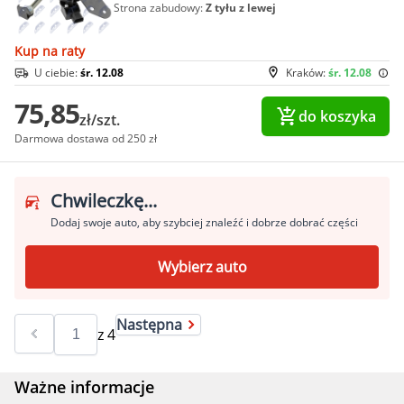
Strona zabudowy:
Z tyłu z lewej
Kup na raty
U ciebie:
śr. 12.08
Kraków:
śr. 12.08
75,85
do koszyka
zł/szt.
Darmowa dostawa od 250 zł
Chwileczkę...
Dodaj swoje auto, aby szybciej znaleźć i dobrze dobrać części
Wybierz auto
Następna
z
4
Ważne informacje