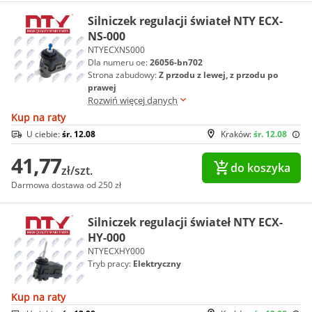
Silniczek regulacji świateł NTY ECX-
NS-000
NTYECXNS000
Dla numeru oe:
26056-bn702
Strona zabudowy:
Z przodu z lewej, z przodu po
prawej
Rozwiń więcej danych
Kup na raty
U ciebie:
śr. 12.08
Kraków:
śr. 12.08
41,77
do koszyka
zł/szt.
Darmowa dostawa od 250 zł
Silniczek regulacji świateł NTY ECX-
HY-000
NTYECXHY000
Tryb pracy:
Elektryczny
Kup na raty