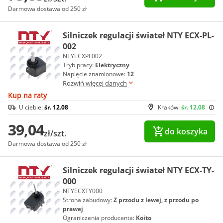
Darmowa dostawa od 250 zł
Silniczek regulacji świateł NTY ECX-PL-
002
NTYECXPL002
Tryb pracy:
Elektryczny
Napięcie znamionowe:
12
Rozwiń więcej danych
Kup na raty
U ciebie:
śr. 12.08
Kraków:
śr. 12.08
39,04
do koszyka
zł/szt.
Darmowa dostawa od 250 zł
Silniczek regulacji świateł NTY ECX-TY-
000
NTYECXTY000
Strona zabudowy:
Z przodu z lewej, z przodu po
prawej
Ograniczenia producenta:
Koito