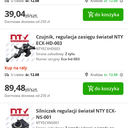
U ciebie:
śr. 12.08
Kraków:
śr. 12.08
39,04
do koszyka
zł/szt.
Darmowa dostawa od 250 zł
Czujnik, regulacja zasięgu świateł NTY
ECX-HD-003
NTYECXHD003
Strona zabudowy:
Z tyłu
Numer seryjny:
Ecx-hd-003
Kup na raty
U ciebie:
śr. 12.08
Kraków:
śr. 12.08
89,48
do koszyka
zł/szt.
Darmowa dostawa od 250 zł
Silniczek regulacji świateł NTY ECX-
NS-001
NTYECXNS001
Strona zabudowy:
Z przodu z lewej, z przodu po