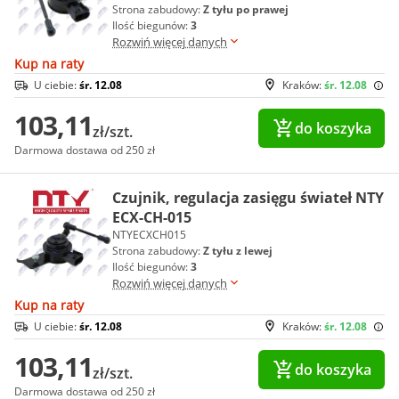
Strona zabudowy:
Z tyłu po prawej
Ilość biegunów:
3
Rozwiń więcej danych
Kup na raty
U ciebie:
śr. 12.08
Kraków:
śr. 12.08
103,11
do koszyka
zł/szt.
Darmowa dostawa od 250 zł
Czujnik, regulacja zasięgu świateł NTY
ECX-CH-015
NTYECXCH015
Strona zabudowy:
Z tyłu z lewej
Ilość biegunów:
3
Rozwiń więcej danych
Kup na raty
U ciebie:
śr. 12.08
Kraków:
śr. 12.08
103,11
do koszyka
zł/szt.
Darmowa dostawa od 250 zł