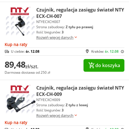
Czujnik, regulacja zasięgu świateł NTY
ECX-CH-007
NTYECXCH007
Strona zabudowy:
Z tyłu po prawej
Ilość biegunów:
3
Rozwiń więcej danych
Kup na raty
U ciebie:
śr. 12.08
Kraków:
śr. 12.08
89,48
do koszyka
zł/szt.
Darmowa dostawa od 250 zł
Czujnik, regulacja zasięgu świateł NTY
ECX-CH-009
NTYECXCH009
Strona zabudowy:
Z tyłu z lewej
Ilość biegunów:
3
Rozwiń więcej danych
Kup na raty