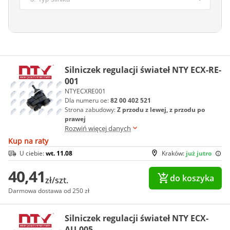
Silniczek regulacji świateł NTY ECX-RE-
001
NTYECXRE001
Dla numeru oe:
82 00 402 521
Strona zabudowy:
Z przodu z lewej, z przodu po
prawej
Rozwiń więcej danych
Kup na raty
U ciebie:
wt. 11.08
Kraków:
już jutro
40,41
do koszyka
zł/szt.
Darmowa dostawa od 250 zł
Silniczek regulacji świateł NTY ECX-
AU-005