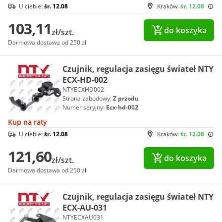
U ciebie:
śr. 12.08
Kraków:
śr. 12.08
103,11
do koszyka
zł/szt.
Darmowa dostawa od 250 zł
Czujnik, regulacja zasięgu świateł NTY
ECX-HD-002
NTYECXHD002
Strona zabudowy:
Z przodu
Numer seryjny:
Ecx-hd-002
Kup na raty
U ciebie:
śr. 12.08
Kraków:
śr. 12.08
121,60
do koszyka
zł/szt.
Darmowa dostawa od 250 zł
Czujnik, regulacja zasięgu świateł NTY
ECX-AU-031
NTYECXAU031