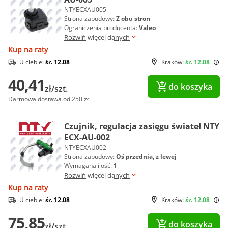
NTYECXAU005
Strona zabudowy:
Z obu stron
Ograniczenia producenta:
Valeo
Rozwiń więcej danych
Kup na raty
U ciebie:
śr. 12.08
Kraków:
śr. 12.08
40,41
do koszyka
zł/szt.
Darmowa dostawa od 250 zł
Czujnik, regulacja zasięgu świateł NTY
ECX-AU-002
NTYECXAU002
Strona zabudowy:
Oś przednia, z lewej
Wymagana ilość:
1
Rozwiń więcej danych
Kup na raty
U ciebie:
śr. 12.08
Kraków:
śr. 12.08
75,85
do koszyka
zł/szt.