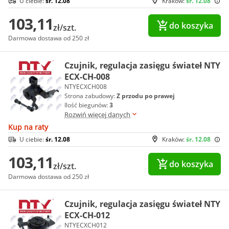
U ciebie:
śr. 12.08
Kraków:
śr. 12.08
103,11
do koszyka
zł/szt.
Darmowa dostawa od 250 zł
Czujnik, regulacja zasięgu świateł NTY
ECX-CH-008
NTYECXCH008
Strona zabudowy:
Z przodu po prawej
Ilość biegunów:
3
Rozwiń więcej danych
Kup na raty
U ciebie:
śr. 12.08
Kraków:
śr. 12.08
103,11
do koszyka
zł/szt.
Darmowa dostawa od 250 zł
Czujnik, regulacja zasięgu świateł NTY
ECX-CH-012
NTYECXCH012