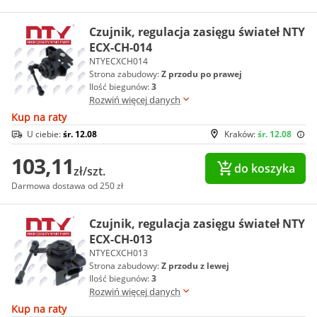
Czujnik, regulacja zasięgu świateł NTY
ECX-CH-014
NTYECXCH014
Strona zabudowy:
Z przodu po prawej
Ilość biegunów:
3
Rozwiń więcej danych
Kup na raty
U ciebie:
śr. 12.08
Kraków:
śr. 12.08
103,11
do koszyka
zł/szt.
Darmowa dostawa od 250 zł
Czujnik, regulacja zasięgu świateł NTY
ECX-CH-013
NTYECXCH013
Strona zabudowy:
Z przodu z lewej
Ilość biegunów:
3
Rozwiń więcej danych
Kup na raty