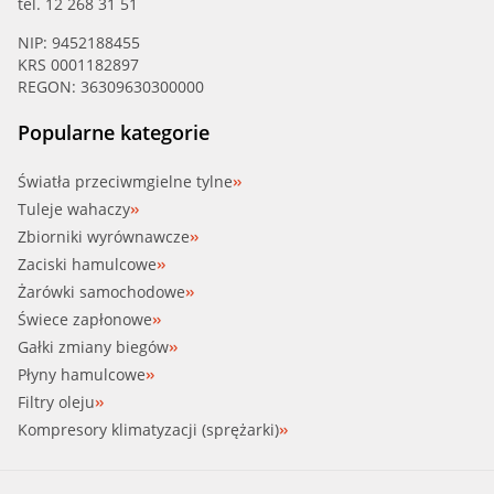
tel. 12 268 31 51
NIP: 9452188455
KRS 0001182897
REGON: 36309630300000
Popularne kategorie
Światła przeciwmgielne tylne
Tuleje wahaczy
Zbiorniki wyrównawcze
Zaciski hamulcowe
Żarówki samochodowe
Świece zapłonowe
Gałki zmiany biegów
Płyny hamulcowe
Filtry oleju
Kompresory klimatyzacji (sprężarki)