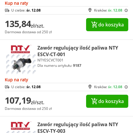
Kup na raty
U ciebie:
śr. 12.08
Kraków:
śr. 12.08
135,84
do koszyka
zł/szt.
Darmowa dostawa od 250 zł
Zawór regulujący ilość paliwa NTY
ESCV-CT-001
NTYESCVCT001
Dla numeru artykułu:
9187
Kup na raty
U ciebie:
śr. 12.08
Kraków:
śr. 12.08
107,19
do koszyka
zł/szt.
Darmowa dostawa od 250 zł
Zawór regulujący ilość paliwa NTY
ESCV-TY-003