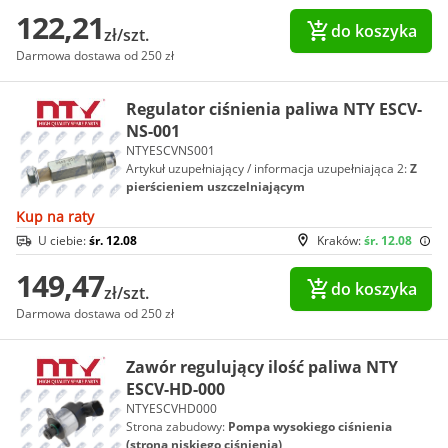
122,21
do koszyka
zł/szt.
Darmowa dostawa od 250 zł
Regulator ciśnienia paliwa NTY ESCV-
NS-001
NTYESCVNS001
Artykuł uzupełniający / informacja uzupełniająca 2:
Z
pierścieniem uszczelniającym
Kup na raty
U ciebie:
śr. 12.08
Kraków:
śr. 12.08
149,47
do koszyka
zł/szt.
Darmowa dostawa od 250 zł
Zawór regulujący ilość paliwa NTY
ESCV-HD-000
NTYESCVHD000
Strona zabudowy:
Pompa wysokiego ciśnienia
(strona niskiego ciśnienia)