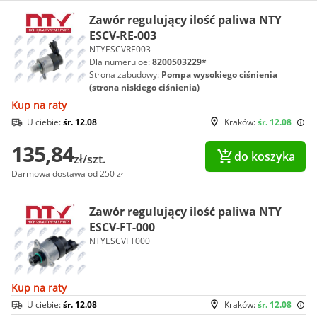
Zawór regulujący ilość paliwa NTY
ESCV-RE-003
NTYESCVRE003
Dla numeru oe:
8200503229*
Strona zabudowy:
Pompa wysokiego ciśnienia
(strona niskiego ciśnienia)
Kup na raty
U ciebie:
śr. 12.08
Kraków:
śr. 12.08
135,84
do koszyka
zł/szt.
Darmowa dostawa od 250 zł
Zawór regulujący ilość paliwa NTY
ESCV-FT-000
NTYESCVFT000
Kup na raty
U ciebie:
śr. 12.08
Kraków:
śr. 12.08