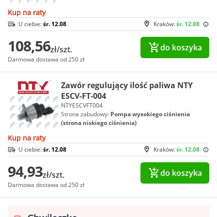
Kup na raty
U ciebie:
śr. 12.08
Kraków:
śr. 12.08
108,56
do koszyka
zł/szt.
Darmowa dostawa od 250 zł
Zawór regulujący ilość paliwa NTY
ESCV-FT-004
NTYESCVFT004
Strona zabudowy:
Pompa wysokiego ciśnienia
(strona niskiego ciśnienia)
Kup na raty
U ciebie:
śr. 12.08
Kraków:
śr. 12.08
94,93
do koszyka
zł/szt.
Darmowa dostawa od 250 zł