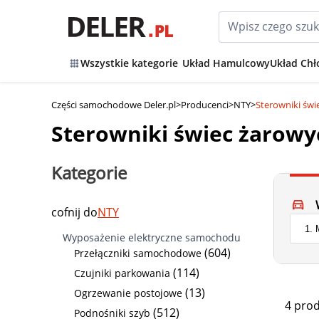
Wszystkie kategorie
Układ Hamulcowy
Układ Chł
Części samochodowe Deler.pl
>
Producenci
>
NTY
>
Sterowniki św
Sterowniki świec żarow
Kategorie
cofnij do
NTY
Wyposażenie elektryczne samochodu
(604)
Przełączniki samochodowe
(114)
Czujniki parkowania
(13)
Ogrzewanie postojowe
4 pro
(512)
Podnośniki szyb