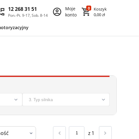
12 268 31 51
Moje
0
Koszyk
konto
0,00 zł
Pon.-Pt. 9-17, Sob. 8-14
motoryzacyjny
z
1