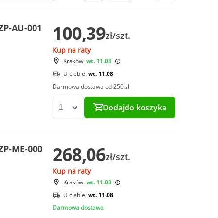
100,39
ZP-AU-001
zł/szt.
Kup na raty
Kraków:
wt. 11.08
U ciebie:
wt. 11.08
Darmowa dostawa od 250 zł
Dodaj
do koszyka
268,06
ZP-ME-000
zł/szt.
Kup na raty
Kraków:
wt. 11.08
U ciebie:
wt. 11.08
Darmowa dostawa