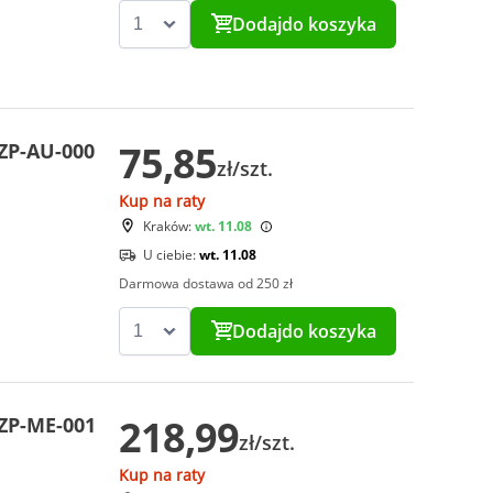
Dodaj
do koszyka
75,85
ZP-AU-000
zł/szt.
Kup na raty
Kraków:
wt. 11.08
U ciebie:
wt. 11.08
Darmowa dostawa od 250 zł
Dodaj
do koszyka
218,99
ZP-ME-001
zł/szt.
Kup na raty