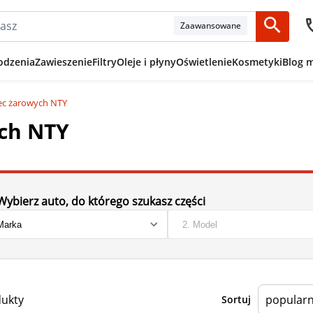
Zaawansowane
odzenia
Zawieszenie
Filtry
Oleje i płyny
Oświetlenie
Kosmetyki
Blog 
iec żarowych NTY
ych NTY
Wybierz auto, do którego szukasz części
dukty
Sortuj