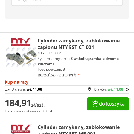
Cylinder zamykany, zablokowanie
zapłonu NTY EST-CT-004
NTYESTCT004
System zamykania:
Z wkładką zamka, z dwoma
kluczami
Ilość połączeń:
3
Rozwiń więcej danych
Kup na raty
U ciebie:
wt. 11.08
Kraków:
wt. 11.08
184,91
do koszyka
zł/szt.
Darmowa dostawa od 250 zł
Cylinder zamykany, zablokowanie
zapłonu NTY EST-ME-001