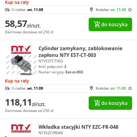
Kup na raty
U ciebie:
wt. 11.08
Kraków:
wt. 11.08
58,57
do koszyka
zł/szt.
Darmowa dostawa od 250 zł
Cylinder zamykany, zablokowanie
zapłonu NTY EST-CT-003
NTYESTCT003
Ilość połączeń:
3
Numer seryjny:
Est-ct-003
Kup na raty
U ciebie:
wt. 11.08
Kraków:
wt. 11.08
118,11
do koszyka
zł/szt.
Darmowa dostawa od 250 zł
Wkładka stacyjki NTY EZC-FR-048
NTYEZCFR048