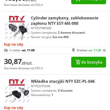
Darmowa dostawa od 250 zł
Cylinder zamykany, zablokowanie
zapłonu NTY EST-ME-000
NTYESTME000
System zamykania:
Z dwoma kluczami
Numer seryjny:
Est-me-000
Kup na raty
U ciebie:
wt. 11.08
Kraków:
wt. 11.08
30,87
do koszyka
zł/szt.
Darmowa dostawa od 250 zł
Wkładka stacyjki NTY EZC-PL-046
NTYEZCPL046
System zamykania:
Z kluczem
Nieoswietlony:
1
Kup na raty