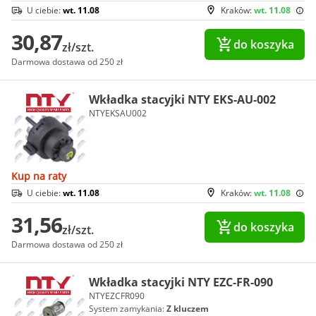
U ciebie:
wt. 11.08
Kraków:
wt. 11.08
30,87
do koszyka
zł/szt.
Darmowa dostawa od 250 zł
Wkładka stacyjki NTY EKS-AU-002
NTYEKSAU002
Kup na raty
U ciebie:
wt. 11.08
Kraków:
wt. 11.08
31,56
do koszyka
zł/szt.
Darmowa dostawa od 250 zł
Wkładka stacyjki NTY EZC-FR-090
NTYEZCFR090
System zamykania:
Z kluczem