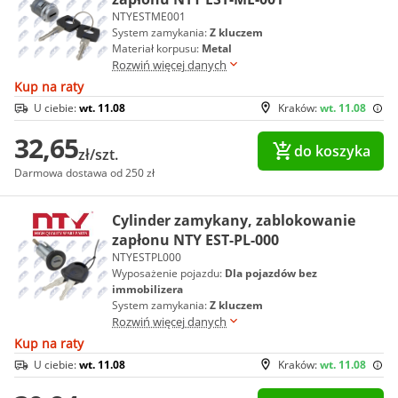
NTYESTME001
System zamykania:
Z kluczem
Materiał korpusu:
Metal
Rozwiń więcej danych
Kup na raty
U ciebie:
wt. 11.08
Kraków:
wt. 11.08
32,65
do koszyka
zł/szt.
Darmowa dostawa od 250 zł
Cylinder zamykany, zablokowanie
zapłonu NTY EST-PL-000
NTYESTPL000
Wyposażenie pojazdu:
Dla pojazdów bez
immobilizera
System zamykania:
Z kluczem
Rozwiń więcej danych
Kup na raty
U ciebie:
wt. 11.08
Kraków:
wt. 11.08