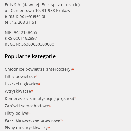
Enis S.A. (dawniej: Enis sp. z o.o. sp.k.)
ul. Cementowa 10, 31-983 Kraków
e-mail:
bok@deler.pl
tel. 12 268 31 51
NIP: 9452188455
KRS 0001182897
REGON: 36309630300000
Popularne kategorie
Chłodnice powietrza (intercoolery)
Filtry powietrza
Uszczelki głowicy
Wtryskiwacze
Kompresory klimatyzacji (sprężarki)
Żarówki samochodowe
Filtry paliwa
Paski klinowe, wielorowkowe
Płyny do spryskiwaczy