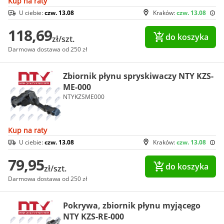
Kup na raty
U ciebie:
czw. 13.08
Kraków:
czw. 13.08
118,69
do koszyka
zł/szt.
Darmowa dostawa od 250 zł
Zbiornik płynu spryskiwaczy NTY KZS-
ME-000
NTYKZSME000
Kup na raty
U ciebie:
czw. 13.08
Kraków:
czw. 13.08
79,95
do koszyka
zł/szt.
Darmowa dostawa od 250 zł
Pokrywa, zbiornik płynu myjącego
NTY KZS-RE-000