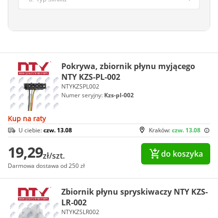
Pokrywa, zbiornik płynu myjącego
NTY KZS-PL-002
NTYKZSPL002
Numer seryjny:
Kzs-pl-002
Kup na raty
U ciebie:
czw. 13.08
Kraków:
czw. 13.08
19,29
do koszyka
zł/szt.
Darmowa dostawa od 250 zł
Zbiornik płynu spryskiwaczy NTY KZS-
LR-002
NTYKZSLR002