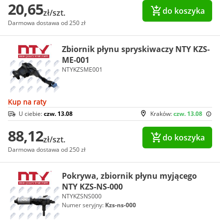
20,65
do koszyka
zł/szt.
Darmowa dostawa od 250 zł
Zbiornik płynu spryskiwaczy NTY KZS-
ME-001
NTYKZSME001
Kup na raty
U ciebie:
czw. 13.08
Kraków:
czw. 13.08
88,12
do koszyka
zł/szt.
Darmowa dostawa od 250 zł
Pokrywa, zbiornik płynu myjącego
NTY KZS-NS-000
NTYKZSNS000
Numer seryjny:
Kzs-ns-000