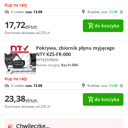
Kup na raty
U ciebie:
czw. 13.08
Kraków:
czw. 13.08
17,72
do koszyka
zł/szt.
Darmowa dostawa od 250 zł
Pokrywa, zbiornik płynu myjącego
NTY KZS-FR-000
NTYKZSFR000
Numer seryjny:
Kzs-fr-000
Kup na raty
U ciebie:
czw. 13.08
Kraków:
czw. 13.08
23,38
do koszyka
zł/szt.
Darmowa dostawa od 250 zł
Chwileczkę...