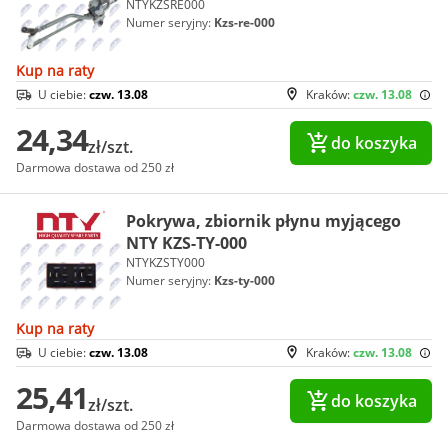
NTYKZSRE000
Numer seryjny:
Kzs-re-000
Kup na raty
U ciebie:
czw. 13.08
Kraków:
czw. 13.08
24,34
do koszyka
zł/szt.
Darmowa dostawa od 250 zł
Pokrywa, zbiornik płynu myjącego
NTY KZS-TY-000
NTYKZSTY000
Numer seryjny:
Kzs-ty-000
Kup na raty
U ciebie:
czw. 13.08
Kraków:
czw. 13.08
25,41
do koszyka
zł/szt.
Darmowa dostawa od 250 zł