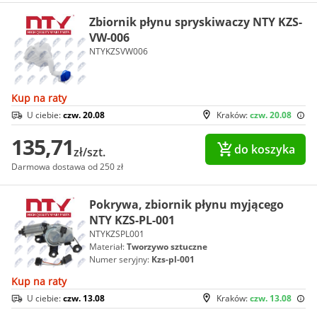
Zbiornik płynu spryskiwaczy NTY KZS-
VW-006
NTYKZSVW006
Kup na raty
U ciebie:
czw. 20.08
Kraków:
czw. 20.08
135,71
do koszyka
zł/szt.
Darmowa dostawa od 250 zł
Pokrywa, zbiornik płynu myjącego
NTY KZS-PL-001
NTYKZSPL001
Materiał:
Tworzywo sztuczne
Numer seryjny:
Kzs-pl-001
Kup na raty
U ciebie:
czw. 13.08
Kraków:
czw. 13.08