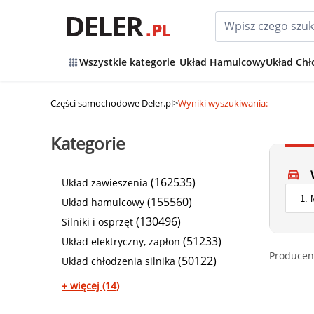
Wszystkie kategorie
Układ Hamulcowy
Układ Chł
Części samochodowe Deler.pl
>
Wyniki wyszukiwania:
Kategorie
(162535)
Układ zawieszenia
(155560)
Układ hamulcowy
(130496)
Silniki i osprzęt
(51233)
Układ elektryczny, zapłon
Producen
(50122)
Układ chłodzenia silnika
+ więcej (14)