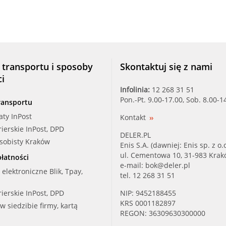
 transportu i sposoby
Skontaktuj się z nami
ci
Infolinia:
12 268 31 51
Pon.-Pt. 9.00-17.00, Sob. 8.00-1
ransportu
aty InPost
Kontakt
rierskie InPost, DPD
DELER.PL
osobisty Kraków
Enis S.A. (dawniej: Enis sp. z o.o
ul. Cementowa 10, 31-983 Kra
łatności
e-mail:
bok@deler.pl
i elektroniczne Blik, Tpay,
tel. 12 268 31 51
rierskie InPost, DPD
NIP: 9452188455
KRS 0001182897
 w siedzibie firmy, kartą
REGON: 36309630300000