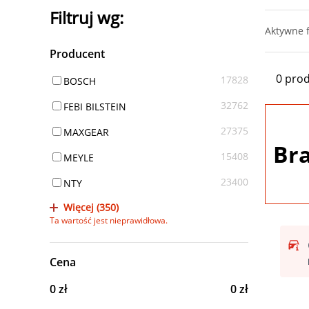
Filtruj wg:
Aktywne fi
Producent
0 pro
17828
BOSCH
32762
FEBI BILSTEIN
27375
MAXGEAR
Br
15408
MEYLE
23400
NTY
Więcej (350)
Ta wartość jest nieprawidłowa.
Cena
0 zł
0 zł