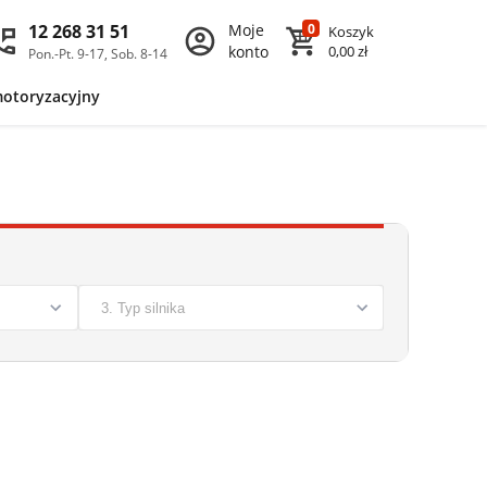
12 268 31 51
Moje
0
Koszyk
konto
0,00 zł
Pon.-Pt. 9-17, Sob. 8-14
motoryzacyjny