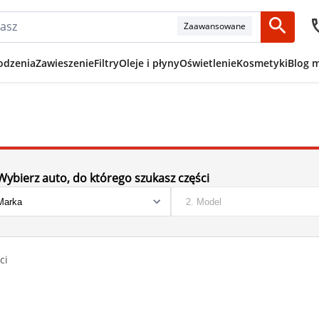
Zaawansowane
odzenia
Zawieszenie
Filtry
Oleje i płyny
Oświetlenie
Kosmetyki
Blog 
Wybierz auto, do którego szukasz części
ci