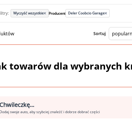
ltry:
Wyczyść wszystkie
Deler Coobcio Garage
Producent
duktów
Sortuj
ak towarów dla wybranych k
Chwileczkę...
Dodaj swoje auto, aby szybciej znaleźć i dobrze dobrać części