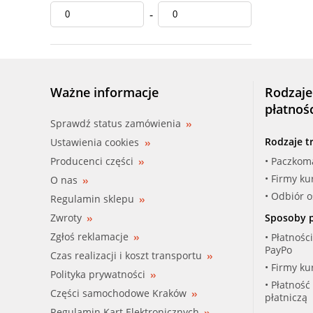
-
Ważne informacje
Rodzaje
płatnoś
Sprawdź status zamówienia
Rodzaje t
Ustawienia cookies
Producenci części
• Paczkom
• Firmy ku
O nas
• Odbiór 
Regulamin sklepu
Zwroty
Sposoby p
Zgłoś reklamacje
• Płatnośc
PayPo
Czas realizacji i koszt transportu
• Firmy ku
Polityka prywatności
• Płatność
Części samochodowe Kraków
płatniczą
Regulamin Kart Elektronicznych