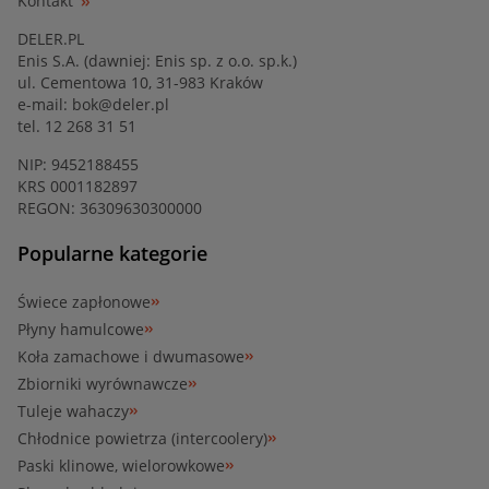
Kontakt
DELER.PL
Enis S.A. (dawniej: Enis sp. z o.o. sp.k.)
ul. Cementowa 10, 31-983 Kraków
e-mail:
bok@deler.pl
tel. 12 268 31 51
NIP: 9452188455
KRS 0001182897
REGON: 36309630300000
Popularne kategorie
Świece zapłonowe
Płyny hamulcowe
Koła zamachowe i dwumasowe
Zbiorniki wyrównawcze
Tuleje wahaczy
Chłodnice powietrza (intercoolery)
Paski klinowe, wielorowkowe