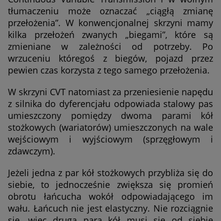
tłumaczeniu może oznaczać „ciągłą zmianę
przełożenia”. W konwencjonalnej skrzyni mamy
kilka przełożeń zwanych „biegami”, które są
zmieniane w zależności od potrzeby. Po
wrzuceniu któregoś z biegów, pojazd przez
pewien czas korzysta z tego samego przełożenia.
W skrzyni CVT natomiast za przeniesienie napędu
z silnika do dyferencjału odpowiada stalowy pas
umieszczony pomiędzy dwoma parami kół
stożkowych (wariatorów) umieszczonych na wale
wejściowym i wyjściowym (sprzęgłowym i
zdawczym).
Jeżeli jedna z par kół stożkowych przybliża się do
siebie, to jednocześnie zwiększa się promień
obrotu łańcucha wokół odpowiadającego im
wału. Łańcuch nie jest elastyczny. Nie rozciągnie
się, więc druga para kół musi się od siebie