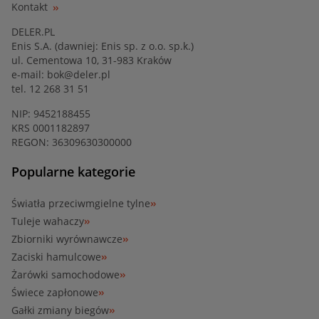
Kontakt
DELER.PL
Enis S.A. (dawniej: Enis sp. z o.o. sp.k.)
ul. Cementowa 10, 31-983 Kraków
e-mail:
bok@deler.pl
tel. 12 268 31 51
NIP: 9452188455
KRS 0001182897
REGON: 36309630300000
Popularne kategorie
Światła przeciwmgielne tylne
Tuleje wahaczy
Zbiorniki wyrównawcze
Zaciski hamulcowe
Żarówki samochodowe
Świece zapłonowe
Gałki zmiany biegów