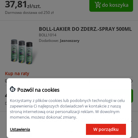
37,81
do koszyka
zł/szt.
Darmowa dostawa od 250 zł
BOLL-LAKIER DO ZDERZ.-SPRAY 500ML
BOLL1014
Dodatkowe:
Jasnoszary
Kup na raty
U ciebie:
pon. 10.08
Kraków:
pon. 10.08
Pozwól na cookies
40,66
do koszyka
zł/szt.
Korzystamy z plików cookies lub podobnych technologii w celu
Darmowa dostawa od 250 zł
zapewnienia Ci najlepszych doświadczeń w kontakcie z naszą
stroną internetową oraz personalizacji reklam. W dowolnym
momencie, możesz dokonać zmiany.
BOLL-LAKIER DO ZDERZ.-SPRAY 500ML
BOLL001015
W porządku
Ustawienia
Dodatkowe:
Ciemnoszary