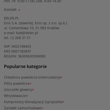
Pon.-Pt. 9.00-17.00, Sob. 8.00-14.00
Kontakt
DELER.PL
Enis S.A. (dawniej: Enis sp. z o.o. sp.k.)
ul. Cementowa 10, 31-983 Kraków
e-mail:
bok@deler.pl
tel. 12 268 31 51
NIP: 9452188455
KRS 0001182897
REGON: 36309630300000
Popularne kategorie
Chłodnice powietrza (intercoolery)
Filtry powietrza
Uszczelki głowicy
Wtryskiwacze
Kompresory klimatyzacji (sprężarki)
Żarówki samochodowe