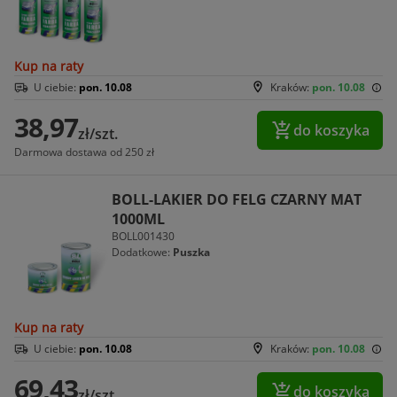
Kup na raty
U ciebie:
pon. 10.08
Kraków:
pon. 10.08
38,97
do koszyka
zł/szt.
Darmowa dostawa od 250 zł
BOLL-LAKIER DO FELG CZARNY MAT
1000ML
BOLL001430
Dodatkowe:
Puszka
Kup na raty
U ciebie:
pon. 10.08
Kraków:
pon. 10.08
69,43
do koszyka
zł/szt.