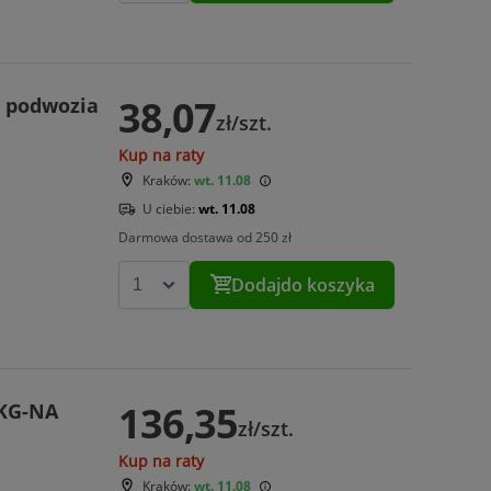
38,07
. podwozia
zł/szt.
Kup na raty
Kraków:
wt. 11.08
U ciebie:
wt. 11.08
Darmowa dostawa od 250 zł
Dodaj
do koszyka
136,35
KG-NA
zł/szt.
Kup na raty
Kraków:
wt. 11.08