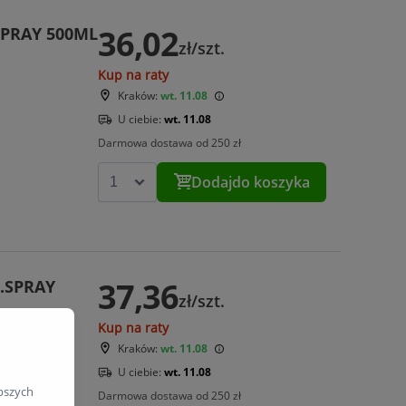
36,02
SPRAY 500ML
zł/szt.
Kup na raty
Kraków:
wt. 11.08
U ciebie:
wt. 11.08
Darmowa dostawa od 250 zł
Dodaj
do koszyka
37,36
.SPRAY
zł/szt.
Kup na raty
Kraków:
wt. 11.08
U ciebie:
wt. 11.08
pszych
Darmowa dostawa od 250 zł