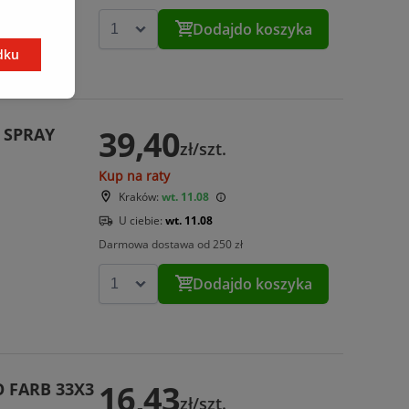
Dodaj
do koszyka
dku
39,40
 SPRAY
zł/szt.
Kup na raty
Kraków:
wt. 11.08
U ciebie:
wt. 11.08
Darmowa dostawa od 250 zł
Dodaj
do koszyka
16,43
 FARB 33X3
zł/szt.