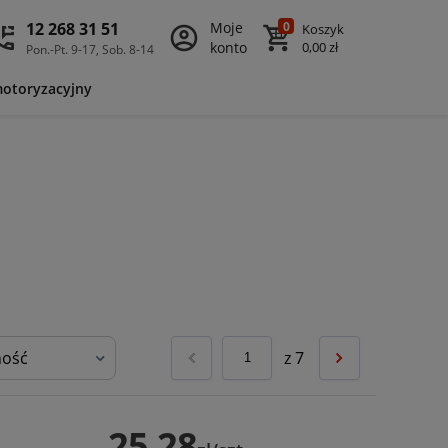
12 268 31 51
Moje
0
Koszyk
konto
0,00 zł
Pon.-Pt. 9-17, Sob. 8-14
motoryzacyjny
z
7
25,28