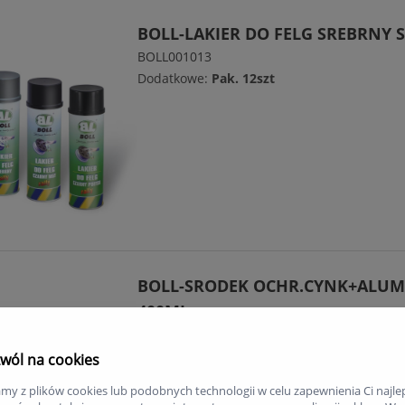
BOLL-LAKIER DO FELG SREBRNY 
BOLL001013
Dodatkowe:
Pak. 12szt
BOLL-SRODEK OCHR.CYNK+ALUM
400ML
BOLL0010212
Dodatkowe:
wól na cookies
my z plików cookies lub podobnych technologii w celu zapewnienia Ci najle