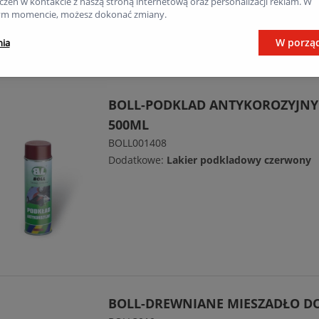
zeń w kontakcie z naszą stroną internetową oraz personalizacji reklam. W
m momencie, możesz dokonać zmiany.
W porzą
nia
BOLL-PODKLAD ANTYKOROZYJNY
500ML
BOLL001408
Dodatkowe:
Lakier podkladowy czerwony
BOLL-DREWNIANE MIESZADŁO DO