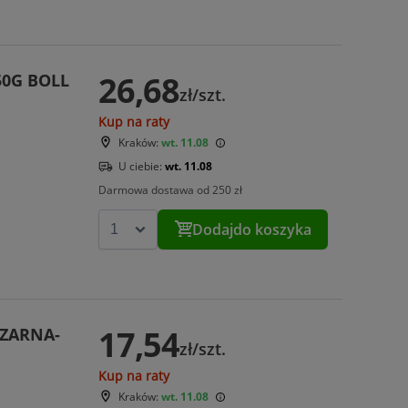
26,68
50G BOLL
zł/szt.
Kup na raty
Kraków:
wt. 11.08
U ciebie:
wt. 11.08
Darmowa dostawa od 250 zł
Dodaj
do koszyka
17,54
CZARNA-
zł/szt.
Kup na raty
Kraków:
wt. 11.08