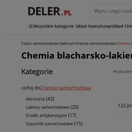
Wszystkie kategorie
Układ Hamulcowy
Układ Chł
Części samochodowe Deler.pl
>
Chemia samochodowa
>
Chemia b
Chemia blacharsko-lakie
Kategorie
Producen
cofnij do
Chemia samochodowa
(42)
Akcesoria
122 p
(25)
Lakiery samochodowe
(17)
Środki antykorozyjne
(15)
Szpachle samochodowe