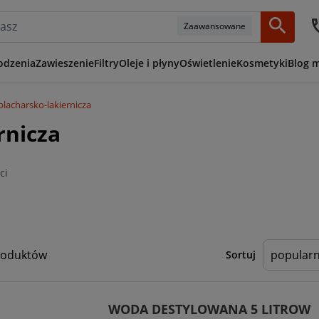
Zaawansowane
odzenia
Zawieszenie
Filtry
Oleje i płyny
Oświetlenie
Kosmetyki
Blog 
lacharsko-lakiernicza
rnicza
ci
roduktów
Sortuj
WODA DESTYLOWANA 5 LITROW