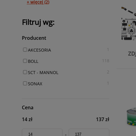
+ więcej (2)
Filtruj wg:
Producent
1
AKCESORIA
118
BOLL
2
SCT - MANNOL
1
SONAX
Cena
14 zł
137 zł
-