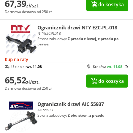
67,39
do koszyka
zł/szt.
Darmowa dostawa od 250 zł
Ogranicznik drzwi NTY EZC-PL-018
NTYEZCPL018
Strona zabudowy:
Z przodu z lewej, z przodu po
prawej
Kup na raty
U ciebie:
wt. 11.08
Kraków:
wt. 11.08
65,52
do koszyka
zł/szt.
Darmowa dostawa od 250 zł
Ogranicznik drzwi AIC 55937
AIC55937
Strona zabudowy:
Z obu stron, z przodu