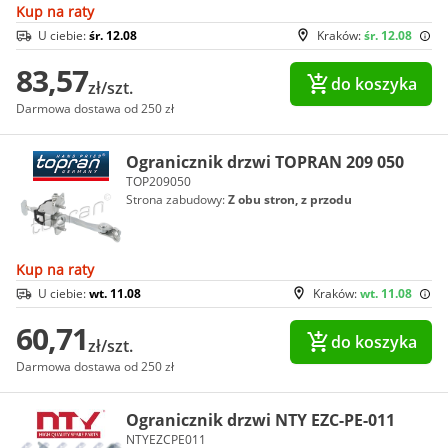
Kup na raty
U ciebie:
śr. 12.08
Kraków:
śr. 12.08
83,57
do koszyka
zł/szt.
Darmowa dostawa od 250 zł
Ogranicznik drzwi TOPRAN 209 050
TOP209050
Strona zabudowy:
Z obu stron, z przodu
Kup na raty
U ciebie:
wt. 11.08
Kraków:
wt. 11.08
60,71
do koszyka
zł/szt.
Darmowa dostawa od 250 zł
Ogranicznik drzwi NTY EZC-PE-011
NTYEZCPE011