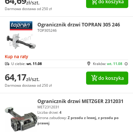
64,69
do koszyka
zł/szt.
Darmowa dostawa od 250 zł
Ogranicznik drzwi TOPRAN 305 246
TOP305246
Kup na raty
U ciebie:
wt. 11.08
Kraków:
wt. 11.08
64,17
do koszyka
zł/szt.
Darmowa dostawa od 250 zł
Ogranicznik drzwi METZGER 2312031
MET2312031
Liczba drzwi:
4
Strona zabudowy:
Z przodu z lewej, z przodu po
prawej