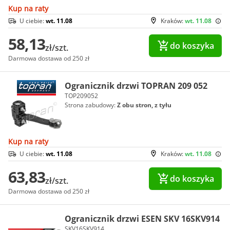
Kup na raty
U ciebie:
wt. 11.08
Kraków:
wt. 11.08
58,13
do koszyka
zł/szt.
Darmowa dostawa od 250 zł
Ogranicznik drzwi TOPRAN 209 052
TOP209052
Strona zabudowy:
Z obu stron, z tyłu
Kup na raty
U ciebie:
wt. 11.08
Kraków:
wt. 11.08
63,83
do koszyka
zł/szt.
Darmowa dostawa od 250 zł
Ogranicznik drzwi ESEN SKV 16SKV914
SKV16SKV914