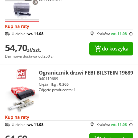
Kup na raty
U ciebie:
wt. 11.08
Kraków:
wt. 11.08
54,70
do koszyka
zł/szt.
Darmowa dostawa od 250 zł
Ogranicznik drzwi FEBI BILSTEIN 19689
040119689
Ciężar [kg]:
0.365
Zdjęcie producenta:
1
Kup na raty
U ciebie:
wt. 11.08
Kraków:
wt. 11.08