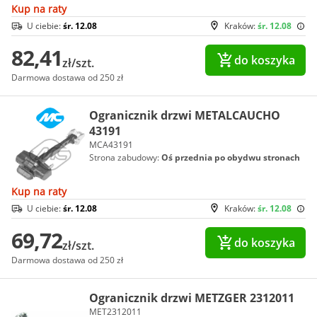
Kup na raty
U ciebie:
śr. 12.08
Kraków:
śr. 12.08
82,41
do koszyka
zł/szt.
Darmowa dostawa od 250 zł
Ogranicznik drzwi METALCAUCHO
43191
MCA43191
Strona zabudowy:
Oś przednia po obydwu stronach
Kup na raty
U ciebie:
śr. 12.08
Kraków:
śr. 12.08
69,72
do koszyka
zł/szt.
Darmowa dostawa od 250 zł
Ogranicznik drzwi METZGER 2312011
MET2312011