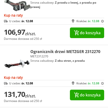
Strona zabudowy:
Z przodu z lewej, z przodu po
prawej
Kup na raty
U ciebie:
śr. 12.08
Kraków:
śr. 12.08
106,97
do koszyka
zł/szt.
Darmowa dostawa od 250 zł
Ogranicznik drzwi METZGER 2312270
MET2312270
Strona zabudowy:
Z obu stron, z przodu
Kup na raty
U ciebie:
śr. 12.08
Kraków:
śr. 12.08
131,70
do koszyka
zł/szt.
Darmowa dostawa od 250 zł