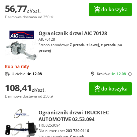
56,77
do koszyka
zł/szt.
Darmowa dostawa od 250 zł
Ogranicznik drzwi AIC 70128
AIC70128
Strona zabudowy:
Z przodu z lewej, z przodu po
prawej
Kup na raty
U ciebie:
śr. 12.08
Kraków:
śr. 12.08
108,41
do koszyka
zł/szt.
Darmowa dostawa od 250 zł
Ogranicznik drzwi TRUCKTEC
AUTOMOTIVE 02.53.094
TRU0253094
Dla numeru oe:
203 720 0116
Strona zabudowy:
Z przodu