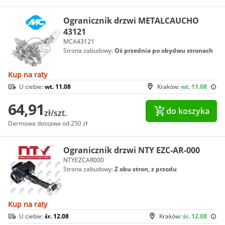
Ogranicznik drzwi METALCAUCHO
43121
MCA43121
Strona zabudowy:
Oś przednia po obydwu stronach
Kup na raty
U ciebie:
wt. 11.08
Kraków:
wt. 11.08
64,91
do koszyka
zł/szt.
Darmowa dostawa od 250 zł
Ogranicznik drzwi NTY EZC-AR-000
NTYEZCAR000
Strona zabudowy:
Z obu stron, z przodu
Kup na raty
U ciebie:
śr. 12.08
Kraków:
śr. 12.08