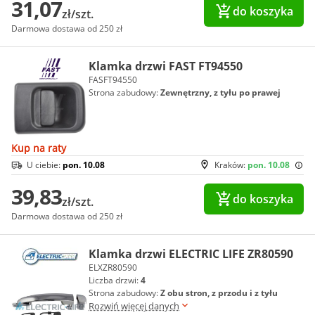
31,07
do koszyka
zł/szt.
Darmowa dostawa od 250 zł
Klamka drzwi FAST FT94550
FASFT94550
Strona zabudowy:
Zewnętrzny, z tyłu po prawej
Kup na raty
U ciebie:
pon. 10.08
Kraków:
pon. 10.08
39,83
do koszyka
zł/szt.
Darmowa dostawa od 250 zł
Klamka drzwi ELECTRIC LIFE ZR80590
ELXZR80590
Liczba drzwi:
4
Strona zabudowy:
Z obu stron, z przodu i z tyłu
Rozwiń więcej danych