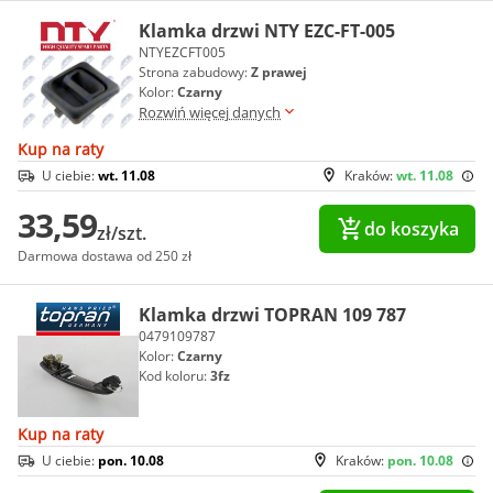
Klamka drzwi NTY EZC-FT-005
NTYEZCFT005
Strona zabudowy:
Z prawej
Kolor:
Czarny
Rozwiń więcej danych
Kup na raty
U ciebie:
wt. 11.08
Kraków:
wt. 11.08
33,59
do koszyka
zł/szt.
Darmowa dostawa od 250 zł
Klamka drzwi TOPRAN 109 787
0479109787
Kolor:
Czarny
Kod koloru:
3fz
Kup na raty
U ciebie:
pon. 10.08
Kraków:
pon. 10.08