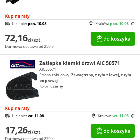
Kup na raty
U ciebie:
pon. 10.08
Kraków:
pon. 10.08
72,16
do koszyka
zł/szt.
Darmowa dostawa od 250 zł
Zaślepka klamki drzwi AIC 50571
AIC50571
Strona zabudowy:
Zewnętrzny, z tyłu z lewej, z tyłu
po prawej
Kolor:
Czarny
Kup na raty
U ciebie:
wt. 11.08
Kraków:
wt. 11.08
17,26
do koszyka
zł/szt.
Darmowa dostawa od 250 zł