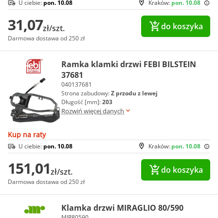
U ciebie:
pon. 10.08
Kraków:
pon. 10.08
31,07
do koszyka
zł/szt.
Darmowa dostawa od 250 zł
Ramka klamki drzwi FEBI BILSTEIN
37681
040137681
Strona zabudowy:
Z przodu z lewej
Długość [mm]:
203
Rozwiń więcej danych
Kup na raty
U ciebie:
pon. 10.08
Kraków:
pon. 10.08
151,01
do koszyka
zł/szt.
Darmowa dostawa od 250 zł
Klamka drzwi MIRAGLIO 80/590
MIR80590