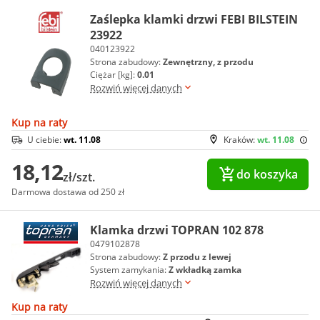
Zaślepka klamki drzwi FEBI BILSTEIN
23922
040123922
Strona zabudowy:
Zewnętrzny, z przodu
Ciężar [kg]:
0.01
Rozwiń więcej danych
Kup na raty
U ciebie:
wt. 11.08
Kraków:
wt. 11.08
18,12
do koszyka
zł/szt.
Darmowa dostawa od 250 zł
Klamka drzwi TOPRAN 102 878
0479102878
Strona zabudowy:
Z przodu z lewej
System zamykania:
Z wkładką zamka
Rozwiń więcej danych
Kup na raty