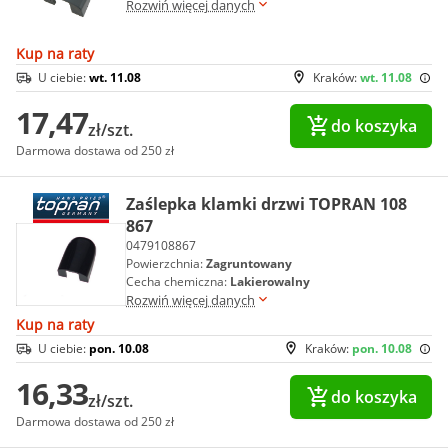
Rozwiń więcej danych
Kup na raty
U ciebie:
wt. 11.08
Kraków:
wt. 11.08
17,47
do koszyka
zł/szt.
Darmowa dostawa od 250 zł
Zaślepka klamki drzwi TOPRAN 108
867
0479108867
Powierzchnia:
Zagruntowany
Cecha chemiczna:
Lakierowalny
Rozwiń więcej danych
Kup na raty
U ciebie:
pon. 10.08
Kraków:
pon. 10.08
16,33
do koszyka
zł/szt.
Darmowa dostawa od 250 zł