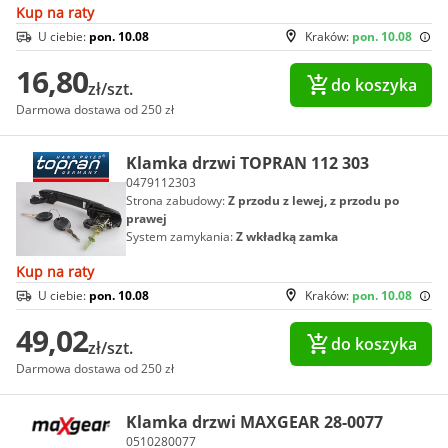
Kup na raty
U ciebie:
pon. 10.08
Kraków:
pon. 10.08
16,80
do koszyka
zł/szt.
Darmowa dostawa od 250 zł
Klamka drzwi TOPRAN 112 303
0479112303
Strona zabudowy:
Z przodu z lewej, z przodu po
prawej
System zamykania:
Z wkładką zamka
Kup na raty
U ciebie:
pon. 10.08
Kraków:
pon. 10.08
49,02
do koszyka
zł/szt.
Darmowa dostawa od 250 zł
Klamka drzwi MAXGEAR 28-0077
0510280077