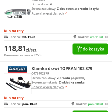
Liczba drzwi:
4
Strona zabudowy:
Z obu stron, z przodu i z tyłu
Rozwiń więcej danych
Kup na raty
U ciebie:
wt. 11.08
Kraków:
wt. 11.08
118,81
do koszyka
zł/szt.
Darmowa dostawa od 250 zł
Klamka drzwi TOPRAN 102 879
0479102879
Strona zabudowy:
Z przodu po prawej
System zamykania:
Z wkładką zamka
Rozwiń więcej danych
Kup na raty
U ciebie:
pon. 10.08
Kraków:
pon. 10.08