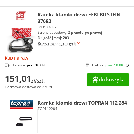
Ramka klamki drzwi FEBI BILSTEIN
37682
040137682
Strona zabudowy:
Z przodu po prawej
Długość [mm]:
203
Rozwiń więcej danych
Kup na raty
U ciebie:
pon. 10.08
Kraków:
pon. 10.08
151,01
do koszyka
zł/szt.
Darmowa dostawa od 250 zł
Ramka klamki drzwi TOPRAN 112 284
TOP112284