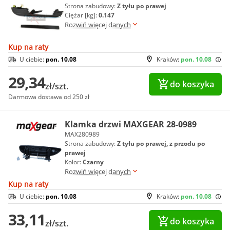
Strona zabudowy:
Z tyłu po prawej
Ciężar [kg]:
0.147
Rozwiń więcej danych
Kup na raty
U ciebie:
pon. 10.08
Kraków:
pon. 10.08
29,34
do koszyka
zł/szt.
Darmowa dostawa od 250 zł
Klamka drzwi MAXGEAR 28-0989
MAX280989
Strona zabudowy:
Z tyłu po prawej, z przodu po
prawej
Kolor:
Czarny
Rozwiń więcej danych
Kup na raty
U ciebie:
pon. 10.08
Kraków:
pon. 10.08
33,11
do koszyka
zł/szt.