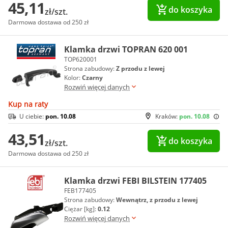
45,11
do koszyka
zł/szt.
Darmowa dostawa od 250 zł
Klamka drzwi TOPRAN 620 001
TOP620001
Strona zabudowy:
Z przodu z lewej
Kolor:
Czarny
Rozwiń więcej danych
Kup na raty
U ciebie:
pon. 10.08
Kraków:
pon. 10.08
43,51
do koszyka
zł/szt.
Darmowa dostawa od 250 zł
Klamka drzwi FEBI BILSTEIN 177405
FEB177405
Strona zabudowy:
Wewnątrz, z przodu z lewej
Ciężar [kg]:
0.12
Rozwiń więcej danych