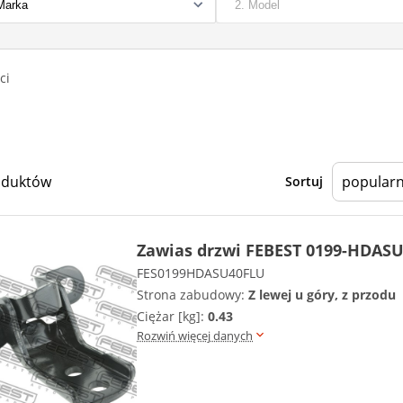
ci
oduktów
Sortuj
Zawias drzwi FEBEST 0199-HDAS
FES0199HDASU40FLU
Strona zabudowy:
Z lewej u góry, z przodu
Ciężar [kg]:
0.43
Rozwiń więcej danych