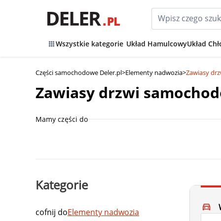
Wszystkie kategorie
Układ Hamulcowy
Układ Chł
Części samochodowe Deler.pl
>
Elementy nadwozia
>
Zawiasy dr
Zawiasy drzwi samocho
Mamy części do
Kategorie
cofnij do
Elementy nadwozia