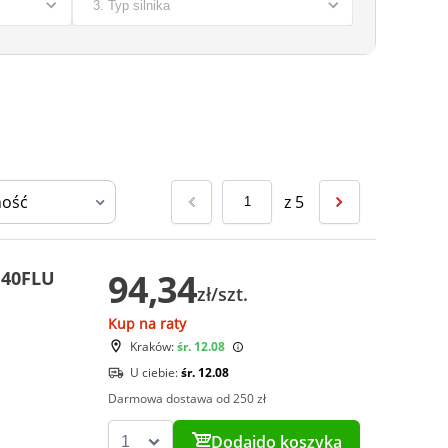
z
5
94,34
U40FLU
zł/szt.
Kup na raty
Kraków:
śr. 12.08
U ciebie:
śr. 12.08
Darmowa dostawa od 250 zł
Dodaj
do koszyka