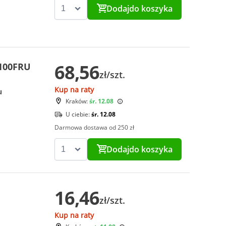
Dodaj
do koszyka
68,56
J100FRU
zł/szt.
Kup na raty
u
Kraków:
śr. 12.08
U ciebie:
śr. 12.08
Darmowa dostawa od 250 zł
Dodaj
do koszyka
16,46
zł/szt.
Kup na raty