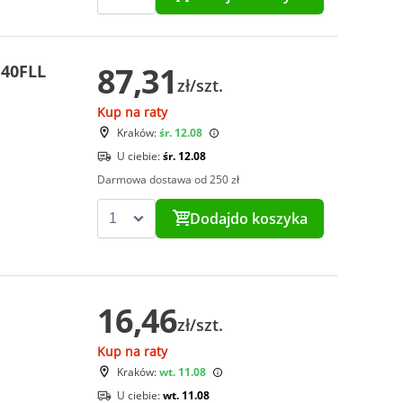
87,31
U40FLL
zł/szt.
Kup na raty
Kraków:
śr. 12.08
U ciebie:
śr. 12.08
Darmowa dostawa od 250 zł
Dodaj
do koszyka
16,46
zł/szt.
Kup na raty
Kraków:
wt. 11.08
U ciebie:
wt. 11.08