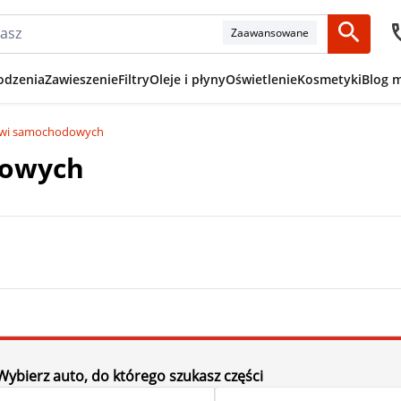
Zaawansowane
odzenia
Zawieszenie
Filtry
Oleje i płyny
Oświetlenie
Kosmetyki
Blog 
zwi samochodowych
dowych
Wybierz auto, do którego szukasz części