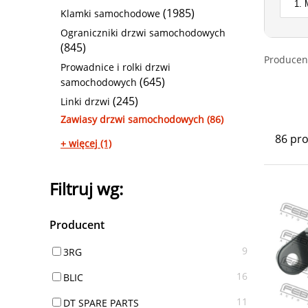
(1985)
Klamki samochodowe
Ograniczniki drzwi samochodowych
(845)
Producen
Prowadnice i rolki drzwi
(645)
samochodowych
(245)
Linki drzwi
Zawiasy drzwi samochodowych (86)
86 pr
+ więcej (1)
Filtruj wg:
Producent
9
3RG
16
BLIC
11
DT SPARE PARTS