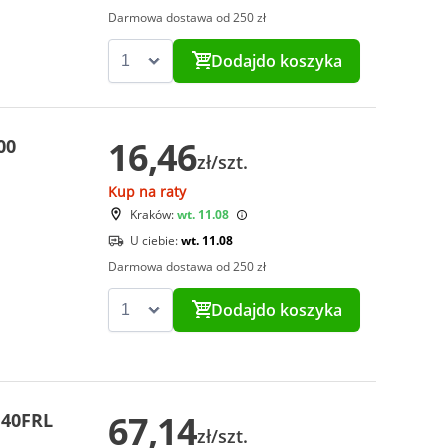
Darmowa dostawa od 250 zł
Dodaj
do koszyka
16,46
00
zł/szt.
Kup na raty
Kraków:
wt. 11.08
U ciebie:
wt. 11.08
Darmowa dostawa od 250 zł
Dodaj
do koszyka
67,14
U40FRL
zł/szt.