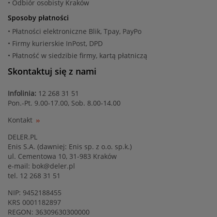
• Odbiór osobisty Kraków
Sposoby płatności
• Płatności elektroniczne Blik, Tpay, PayPo
• Firmy kurierskie InPost, DPD
• Płatność w siedzibie firmy, kartą płatniczą
Skontaktuj się z nami
Infolinia:
12 268 31 51
Pon.-Pt. 9.00-17.00, Sob. 8.00-14.00
Kontakt
DELER.PL
Enis S.A. (dawniej: Enis sp. z o.o. sp.k.)
ul. Cementowa 10, 31-983 Kraków
e-mail:
bok@deler.pl
tel. 12 268 31 51
NIP: 9452188455
KRS 0001182897
REGON: 36309630300000