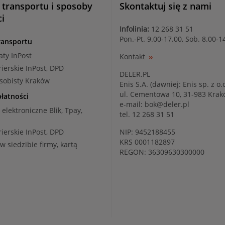
 transportu i sposoby
Skontaktuj się z nami
ci
Infolinia:
12 268 31 51
Pon.-Pt. 9.00-17.00, Sob. 8.00-1
ransportu
aty InPost
Kontakt
rierskie InPost, DPD
DELER.PL
osobisty Kraków
Enis S.A. (dawniej: Enis sp. z o.o
ul. Cementowa 10, 31-983 Kra
łatności
e-mail:
bok@deler.pl
i elektroniczne Blik, Tpay,
tel. 12 268 31 51
rierskie InPost, DPD
NIP: 9452188455
KRS 0001182897
 w siedzibie firmy, kartą
REGON: 36309630300000