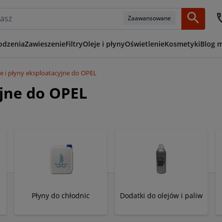
Zaawansowane
odzenia
Zawieszenie
Filtry
Oleje i płyny
Oświetlenie
Kosmetyki
Blog 
je i płyny eksploatacyjne do OPEL
yjne do OPEL
Płyny do chłodnic
Dodatki do olejów i paliw