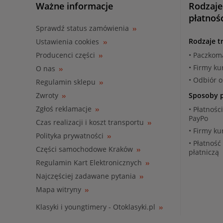
Ważne informacje
Rodzaje
płatnoś
Sprawdź status zamówienia
Rodzaje t
Ustawienia cookies
Producenci części
• Paczkom
• Firmy ku
O nas
• Odbiór 
Regulamin sklepu
Zwroty
Sposoby p
Zgłoś reklamacje
• Płatnośc
PayPo
Czas realizacji i koszt transportu
• Firmy ku
Polityka prywatności
• Płatność
Części samochodowe Kraków
płatniczą
Regulamin Kart Elektronicznych
Najczęściej zadawane pytania
Mapa witryny
Klasyki i youngtimery - Otoklasyki.pl