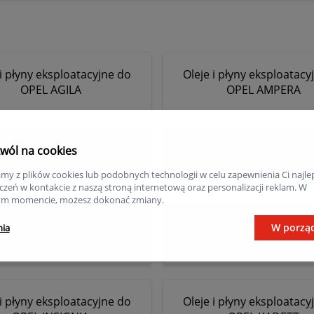
 i płyny eksploatacyjne do
Oleje i płyny eksploatacy
OPEL AGILA
OPEL AMPERA
 i płyny eksploatacyjne do
Oleje i płyny eksploatacy
wól na cookies
OPEL CALIBRA
OPEL CASCADA
my z plików cookies lub podobnych technologii w celu zapewnienia Ci najle
zeń w kontakcie z naszą stroną internetową oraz personalizacji reklam. W
m momencie, możesz dokonać zmiany.
 i płyny eksploatacyjne do
Oleje i płyny eksploatacy
W porzą
nia
OPEL CROSSLAND X
OPEL FRONTERA
 i płyny eksploatacyjne do
Oleje i płyny eksploatacy