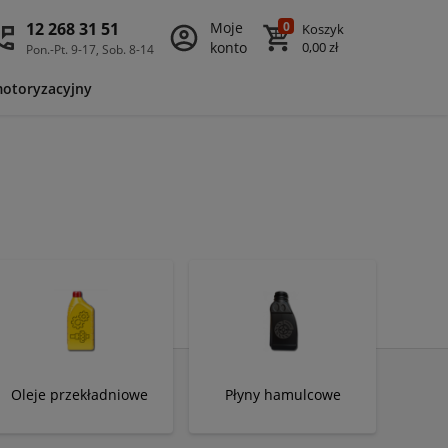
12 268 31 51
Moje
0
Koszyk
konto
0,00 zł
Pon.-Pt. 9-17, Sob. 8-14
motoryzacyjny
Oleje przekładniowe
Płyny hamulcowe