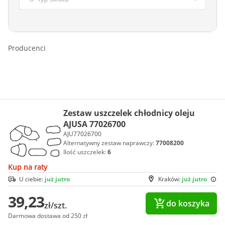
Producenci
Zestaw uszczelek chłodnicy oleju
AJUSA 77026700
AJU77026700
Alternatywny zestaw naprawczy:
77008200
Ilość uszczelek:
6
Kup na raty
U ciebie:
już jutro
Kraków:
już jutro
39,23
do koszyka
zł/szt.
Darmowa dostawa od 250 zł