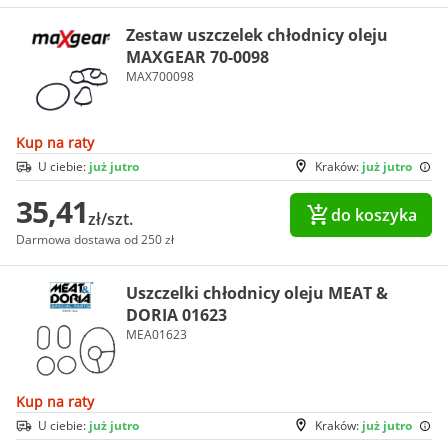
Zestaw uszczelek chłodnicy oleju
MAXGEAR 70-0098
MAX700098
Kup na raty
U ciebie:
już jutro
Kraków:
już jutro
35,41
do koszyka
zł/szt.
Darmowa dostawa od 250 zł
Uszczelki chłodnicy oleju MEAT &
DORIA 01623
MEA01623
Kup na raty
U ciebie:
już jutro
Kraków:
już jutro