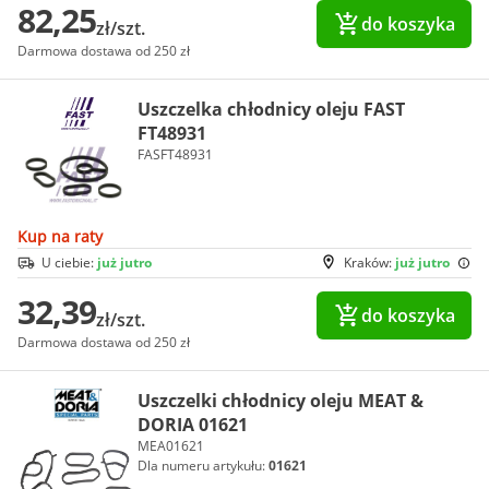
82,25
do koszyka
zł/szt.
Darmowa dostawa od 250 zł
Uszczelka chłodnicy oleju FAST
FT48931
FASFT48931
Kup na raty
U ciebie:
już jutro
Kraków:
już jutro
32,39
do koszyka
zł/szt.
Darmowa dostawa od 250 zł
Uszczelki chłodnicy oleju MEAT &
DORIA 01621
MEA01621
Dla numeru artykułu:
01621