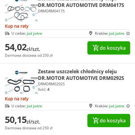
DR.MOTOR AUTOMOTIVE DRM0417S
DRMDRM0417S
Kup na raty
U ciebie:
już jutro
Kraków:
już jutro
54,02
do koszyka
zł/szt.
Darmowa dostawa od 250 zł
Zestaw uszczelek chłodnicy oleju
DR.MOTOR AUTOMOTIVE DRM0292S
DRMDRM0292S
Ilość:
4
Kup na raty
U ciebie:
już jutro
Kraków:
już jutro
50,15
do koszyka
zł/szt.
Darmowa dostawa od 250 zł