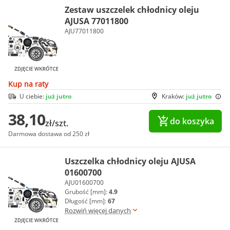
Zestaw uszczelek chłodnicy oleju
AJUSA 77011800
AJU77011800
Kup na raty
U ciebie:
już jutro
Kraków:
już jutro
38,10
do koszyka
zł/szt.
Darmowa dostawa od 250 zł
Uszczelka chłodnicy oleju AJUSA
01600700
AJU01600700
Grubość [mm]:
4.9
Długość [mm]:
67
Rozwiń więcej danych