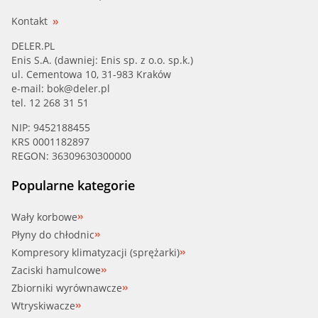
Kontakt
DELER.PL
Enis S.A. (dawniej: Enis sp. z o.o. sp.k.)
ul. Cementowa 10, 31-983 Kraków
e-mail:
bok@deler.pl
tel. 12 268 31 51
NIP: 9452188455
KRS 0001182897
REGON: 36309630300000
Popularne kategorie
Wały korbowe
Płyny do chłodnic
Kompresory klimatyzacji (sprężarki)
Zaciski hamulcowe
Zbiorniki wyrównawcze
Wtryskiwacze