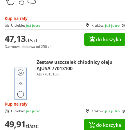
Kup na raty
U ciebie:
już jutro
Kraków:
już jutro
47,13
do koszyka
zł/szt.
Darmowa dostawa od 250 zł
Zestaw uszczelek chłodnicy oleju
AJUSA 77013100
AJU77013100
Kup na raty
U ciebie:
już jutro
Kraków:
już jutro
49,91
do koszyka
zł/szt.