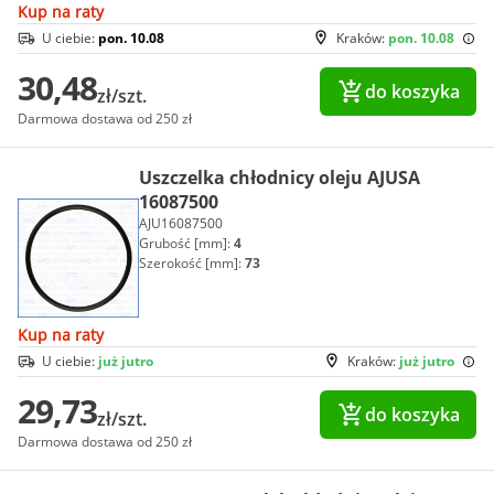
Kup na raty
U ciebie:
pon. 10.08
Kraków:
pon. 10.08
30,48
do koszyka
zł/szt.
Darmowa dostawa od 250 zł
Uszczelka chłodnicy oleju AJUSA
16087500
AJU16087500
Grubość [mm]:
4
Szerokość [mm]:
73
Kup na raty
U ciebie:
już jutro
Kraków:
już jutro
29,73
do koszyka
zł/szt.
Darmowa dostawa od 250 zł