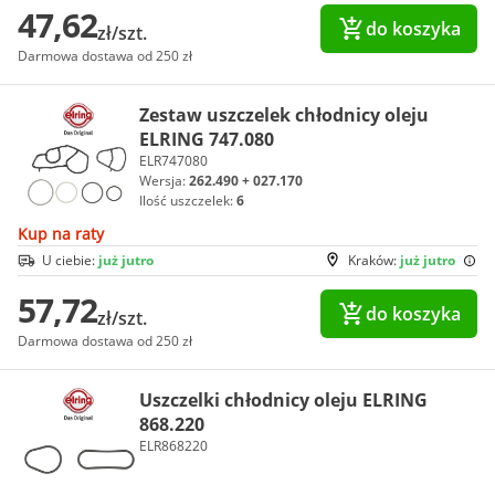
47,62
do koszyka
zł/szt.
Darmowa dostawa od 250 zł
Zestaw uszczelek chłodnicy oleju
ELRING 747.080
ELR747080
Wersja:
262.490 + 027.170
Ilość uszczelek:
6
Kup na raty
U ciebie:
już jutro
Kraków:
już jutro
57,72
do koszyka
zł/szt.
Darmowa dostawa od 250 zł
Uszczelki chłodnicy oleju ELRING
868.220
ELR868220