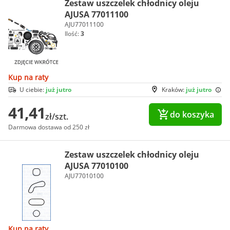
Zestaw uszczelek chłodnicy oleju
AJUSA 77011100
AJU77011100
Ilość:
3
Kup na raty
U ciebie:
już jutro
Kraków:
już jutro
41,41
do koszyka
zł/szt.
Darmowa dostawa od 250 zł
Zestaw uszczelek chłodnicy oleju
AJUSA 77010100
AJU77010100
Kup na raty