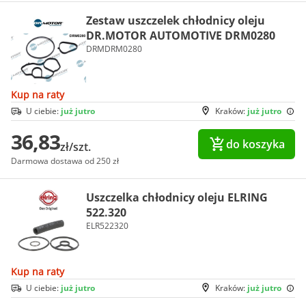
Zestaw uszczelek chłodnicy oleju
DR.MOTOR AUTOMOTIVE DRM0280
DRMDRM0280
Kup na raty
U ciebie:
już jutro
Kraków:
już jutro
36,83
do koszyka
zł/szt.
Darmowa dostawa od 250 zł
Uszczelka chłodnicy oleju ELRING
522.320
ELR522320
Kup na raty
U ciebie:
już jutro
Kraków:
już jutro