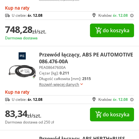
Kup na raty
U ciebie:
śr. 12.08
Kraków:
śr. 12.08
748,28
do koszyka
zł/szt.
Darmowa dostawa
Przewód łączący, ABS PE AUTOMOTIVE
086.476-00A
PEA08647600A
Ciężar [kg]:
0.211
Długość całkowita [mm]:
2515
Rozwiń więcej danych
Kup na raty
U ciebie:
śr. 12.08
Kraków:
śr. 12.08
83,34
do koszyka
zł/szt.
Darmowa dostawa od 250 zł
Przewód łączący, ABS HERTH+BUSS