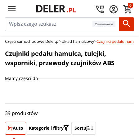
0
Zaawansowane
Części samochodowe Deler.pl
>
Układ hamulcowy
>
Czujniki pedału hamulc
Czujniki pedału hamulca, tulejki,
wsporniki, przewody czujników ABS
Mamy części do
39 produktów
Auto
Kategorie i filtry
Sortuj