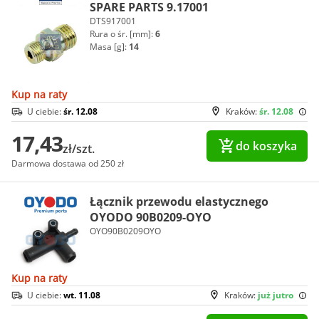
SPARE PARTS 9.17001
DTS917001
Rura o śr. [mm]:
6
Masa [g]:
14
Kup na raty
U ciebie:
śr. 12.08
Kraków:
śr. 12.08
17,43
do koszyka
zł/szt.
Darmowa dostawa od 250 zł
Łącznik przewodu elastycznego
OYODO 90B0209-OYO
OYO90B0209OYO
Kup na raty
U ciebie:
wt. 11.08
Kraków:
już jutro