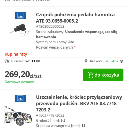
Czujnik położenia pedału hamulca
ATE 03.0655-0005.2
ATE03065500052
Strona zabudowy:
Urzadzenie wspomagajace siłę
hamowania
System hamulcowy:
Ate
Rozwiń więcej danych
Kup na raty
U ciebie:
wt. 11.08
Kraków:
już jutro
269,20
do koszyka
zł/szt.
Darmowa dostawa
Uszczelnienie, króciec przyłączeniowy
przewodu podciśn. BKV ATE 03.7718-
7203.2
ATE03771872032
Grubość [mm]:
9.5
Średnica wewnętrzna [mm]:
13