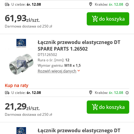
U ciebie:
śr. 12.08
Kraków:
śr. 12.08
61,93
do koszyka
zł/szt.
Darmowa dostawa od 250 zł
Łącznik przewodu elastycznego DT
SPARE PARTS 1.26502
DTS126502
Rura o śr. [mm]:
12
Wymiar gwintu:
M18 x 1,5
Rozwiń więcej danych
Kup na raty
U ciebie:
śr. 12.08
Kraków:
śr. 12.08
21,29
do koszyka
zł/szt.
Darmowa dostawa od 250 zł
Łącznik przewodu elastycznego DT