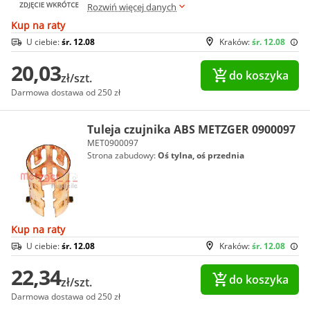
Rozwiń więcej danych
Kup na raty
U ciebie:
śr. 12.08
Kraków:
śr. 12.08
20,03
do koszyka
zł/szt.
Darmowa dostawa od 250 zł
Tuleja czujnika ABS METZGER 0900097
MET0900097
Strona zabudowy:
Oś tylna, oś przednia
Kup na raty
U ciebie:
śr. 12.08
Kraków:
śr. 12.08
22,34
do koszyka
zł/szt.
Darmowa dostawa od 250 zł