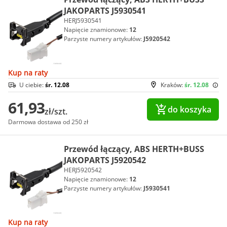
JAKOPARTS J5930541
HERJ5930541
Napięcie znamionowe:
12
Parzyste numery artykułów:
J5920542
Kup na raty
U ciebie:
śr. 12.08
Kraków:
śr. 12.08
61,93
do koszyka
zł/szt.
Darmowa dostawa od 250 zł
Przewód łączący, ABS HERTH+BUSS
JAKOPARTS J5920542
HERJ5920542
Napięcie znamionowe:
12
Parzyste numery artykułów:
J5930541
Kup na raty