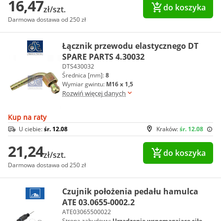
16,47
do koszyka
zł/szt.
Darmowa dostawa od 250 zł
Łącznik przewodu elastycznego DT
SPARE PARTS 4.30032
DTS430032
Średnica [mm]:
8
Wymiar gwintu:
M16 x 1,5
Rozwiń więcej danych
Kup na raty
U ciebie:
śr. 12.08
Kraków:
śr. 12.08
21,24
do koszyka
zł/szt.
Darmowa dostawa od 250 zł
Czujnik położenia pedału hamulca
ATE 03.0655-0002.2
ATE03065500022
Strona zabudowy:
Urzadzenie wspomagajace siłę