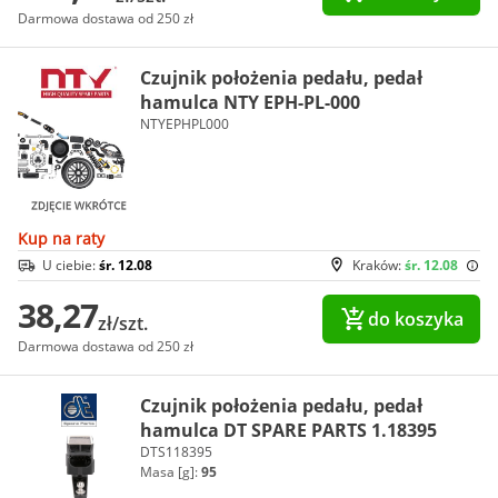
Darmowa dostawa od 250 zł
Czujnik położenia pedału, pedał
hamulca NTY EPH-PL-000
NTYEPHPL000
Kup na raty
U ciebie:
śr. 12.08
Kraków:
śr. 12.08
38,27
do koszyka
zł/szt.
Darmowa dostawa od 250 zł
Czujnik położenia pedału, pedał
hamulca DT SPARE PARTS 1.18395
DTS118395
Masa [g]:
95