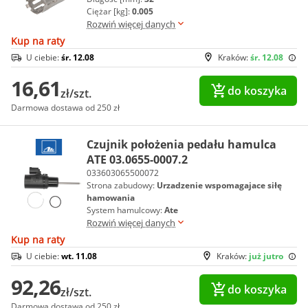
Ciężar [kg]:
0.005
Rozwiń więcej danych
Kup na raty
U ciebie:
śr. 12.08
Kraków:
śr. 12.08
16,61
do koszyka
zł/szt.
Darmowa dostawa od 250 zł
Czujnik położenia pedału hamulca
ATE 03.0655-0007.2
033603065500072
Strona zabudowy:
Urzadzenie wspomagajace siłę
hamowania
System hamulcowy:
Ate
Rozwiń więcej danych
Kup na raty
U ciebie:
wt. 11.08
Kraków:
już jutro
92,26
do koszyka
zł/szt.
Darmowa dostawa od 250 zł