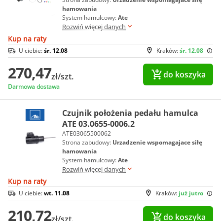
hamowania
System hamulcowy:
Ate
Rozwiń więcej danych
Kup na raty
U ciebie:
śr. 12.08
Kraków:
śr. 12.08
270,47
do koszyka
zł/szt.
Darmowa dostawa
Czujnik położenia pedału hamulca
ATE 03.0655-0006.2
ATE03065500062
Strona zabudowy:
Urzadzenie wspomagajace siłę
hamowania
System hamulcowy:
Ate
Rozwiń więcej danych
Kup na raty
U ciebie:
wt. 11.08
Kraków:
już jutro
210,72
do koszyka
zł/szt.