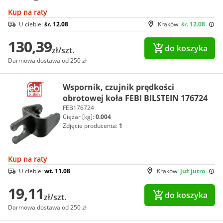
Kup na raty
U ciebie:
śr. 12.08
Kraków:
śr. 12.08
130,39
do koszyka
zł/szt.
Darmowa dostawa od 250 zł
Wspornik, czujnik prędkości
obrotowej koła FEBI BILSTEIN 176724
FEB176724
Ciężar [kg]:
0.004
Zdjęcie producenta:
1
Kup na raty
U ciebie:
wt. 11.08
Kraków:
już jutro
19,11
do koszyka
zł/szt.
Darmowa dostawa od 250 zł