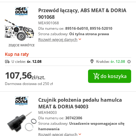
Przewód łączący, ABS MEAT & DORIA
901068
MEA901068
Dla numeru oe:
89516-0d010, 89516-52010
Strona zabudowy:
Oś tylna strona prawa
Rozwiń więcej danych
Kup na raty
U ciebie:
śr. 12.08
Kraków:
śr. 12.08
107,56
do koszyka
zł/szt.
Darmowa dostawa od 250 zł
Czujnik położenia pedału hamulca
MEAT & DORIA 94003
MEA94003
Dla numeru oe:
30742306
Strona zabudowy:
Urzadzenie wspomagajace siłę
hamowania
Rozwiń więcej danych