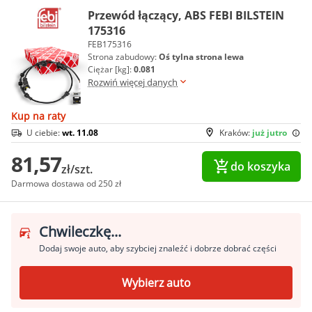
Przewód łączący, ABS FEBI BILSTEIN
175316
FEB175316
Strona zabudowy:
Oś tylna strona lewa
Ciężar [kg]:
0.081
Rozwiń więcej danych
Kup na raty
U ciebie:
wt. 11.08
Kraków:
już jutro
81,57
do koszyka
zł/szt.
Darmowa dostawa od 250 zł
Chwileczkę...
Dodaj swoje auto, aby szybciej znaleźć i dobrze dobrać części
Wybierz auto