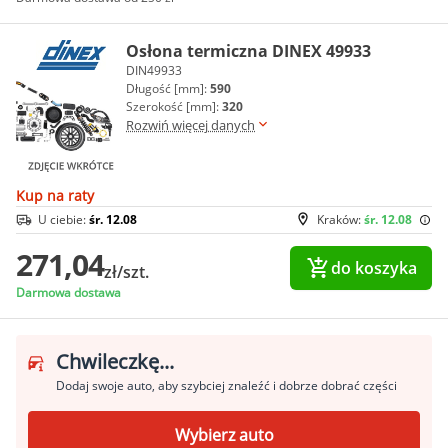
Osłona termiczna DINEX 49933
DIN49933
Długość [mm]:
590
Szerokość [mm]:
320
Rozwiń więcej danych
Kup na raty
U ciebie:
śr. 12.08
Kraków:
śr. 12.08
271,04
do koszyka
zł/szt.
Darmowa dostawa
Chwileczkę...
Dodaj swoje auto, aby szybciej znaleźć i dobrze dobrać części
Wybierz auto