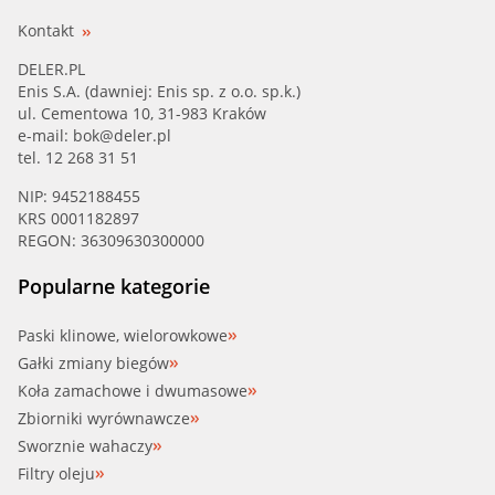
Kontakt
DELER.PL
Enis S.A. (dawniej: Enis sp. z o.o. sp.k.)
ul. Cementowa 10, 31-983 Kraków
e-mail:
bok@deler.pl
tel. 12 268 31 51
NIP: 9452188455
KRS 0001182897
REGON: 36309630300000
Popularne kategorie
Paski klinowe, wielorowkowe
Gałki zmiany biegów
Koła zamachowe i dwumasowe
Zbiorniki wyrównawcze
Sworznie wahaczy
Filtry oleju