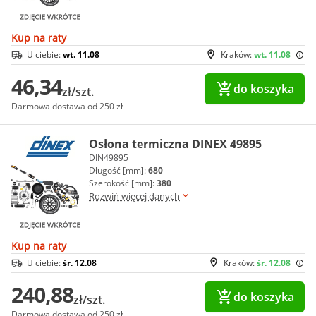
Kup na raty
U ciebie:
wt. 11.08
Kraków:
wt. 11.08
46,34
do koszyka
zł/szt.
Darmowa dostawa od 250 zł
Osłona termiczna DINEX 49895
DIN49895
Długość [mm]:
680
Szerokość [mm]:
380
Rozwiń więcej danych
Kup na raty
U ciebie:
śr. 12.08
Kraków:
śr. 12.08
240,88
do koszyka
zł/szt.
Darmowa dostawa od 250 zł