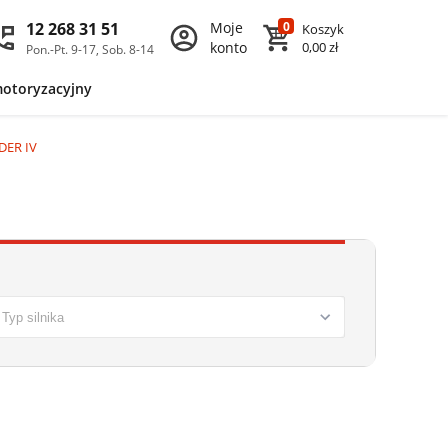
12 268 31 51
Moje
0
Koszyk
konto
0,00 zł
Pon.-Pt. 9-17, Sob. 8-14
motoryzacyjny
DER IV