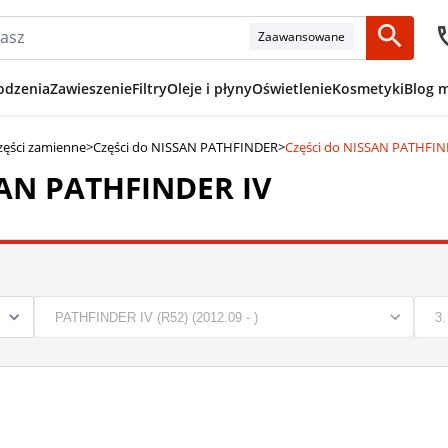
Zaawansowane
odzenia
Zawieszenie
Filtry
Oleje i płyny
Oświetlenie
Kosmetyki
Blog 
zęści zamienne
>
Części do NISSAN PATHFINDER
>
Części do NISSAN PATHFIN
SAN PATHFINDER IV