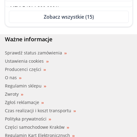
MEYLE (614 800 0001)
Zobacz wszystkie (15)
OPEL (13 04 654)
OPEL (13 04 660)
Ważne informacje
OPEL (13 04 666)
Sprawdź status zamówienia
Ustawienia cookies
OPEL (13 04 667)
Producenci części
O nas
SWAG (99 90 1211)
Regulamin sklepu
Zwroty
TOPRAN (202 261)
Zgłoś reklamacje
VAICO (V40-0480)
Czas realizacji i koszt transportu
Polityka prywatności
VAICO (V40-0480-1)
Części samochodowe Kraków
Regulamin Kart Elektronicznych