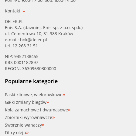
Pon.-Pt. 9.00-17.00, Sob. 8.00-14.00
Kontakt
DELER.PL
Enis S.A. (dawniej: Enis sp. z o.o. sp.k.)
ul. Cementowa 10, 31-983 Kraków
e-mail:
bok@deler.pl
tel. 12 268 31 51
NIP: 9452188455
KRS 0001182897
REGON: 36309630300000
Popularne kategorie
Paski klinowe, wielorowkowe
Gałki zmiany biegów
Koła zamachowe i dwumasowe
Zbiorniki wyrównawcze
Sworznie wahaczy
Filtry oleju