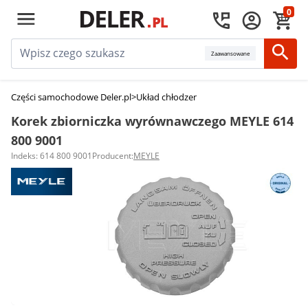
0
Zaawansowane
Części samochodowe Deler.pl
>
Układ chłodzenia silnika
>
Korki zbiornika
Korek zbiorniczka wyrównawczego MEYLE 614
800 9001
Indeks: 614 800 9001
Producent:
MEYLE