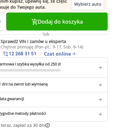
nim kupisz, upewnij się, że część
Wybierz auto
asuje do Twojego auta.
Dodaj do koszyka
lub
Sprawdź VIN i zamów u eksperta
Chętnie pomogę (Pon-pt.: 9-17, Sob. 8-14)
Czat online
12 268 31 51
armowa i szybka wysyłka od 250 zł
1 dni na zwrot lub wymianę
 lata gwarancji
ygodne metody płatności
teraz, zapłać za 30 dni