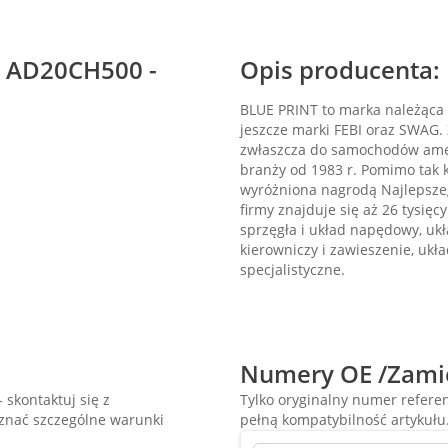
T AD20CH500 -
Opis producenta:
BLUE PRINT to marka należąca 
jeszcze marki FEBI oraz SWAG
zwłaszcza do samochodów amery
branży od 1983 r. Pomimo tak k
wyróżniona nagrodą Najlepszeg
firmy znajduje się aż 26 tysięcy
sprzęgła i układ napędowy, ukł
kierowniczy i zawieszenie, ukł
specjalistyczne.
Numery OE /Zami
 skontaktuj się z
Tylko oryginalny numer refer
oznać szczególne warunki
pełną kompatybilność artykułu