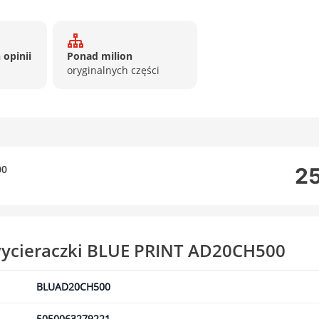
 opinii
Ponad milion
oryginalnych części
00
25
wycieraczki BLUE PRINT AD20CH500
BLUAD20CH500
5050063279221