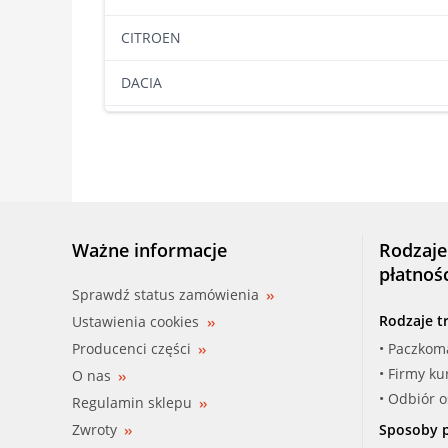
CITROEN
DACIA
DAEWOO
DAIHATSU
DODGE
Ważne informacje
Rodzaje
FIAT
płatnoś
Sprawdź status zamówienia
FORD
Rodzaje t
Ustawienia cookies
Producenci części
• Paczkom
FORD AUSTRALIA
• Firmy ku
O nas
FORD USA
• Odbiór 
Regulamin sklepu
Zwroty
Sposoby p
GMC