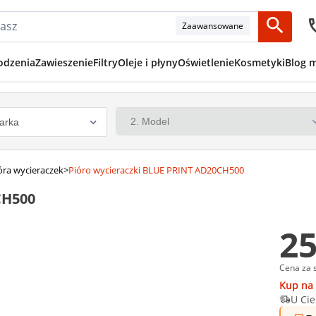
Zaawansowane
odzenia
Zawieszenie
Filtry
Oleje i płyny
Oświetlenie
Kosmetyki
Blog 
óra wycieraczek
>
Pióro wycieraczki BLUE PRINT AD20CH500
CH500
25
Cena za 
Kup na 
U Cie