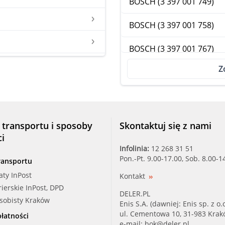
BOSCH (3 397 001 749)
BOSCH (3 397 001 758)
BOSCH (3 397 001 767)
Z
BOSCH (3 397 002 796)
BOSCH (3 397 004 227)
BOSCH (3 397 004 235)
 transportu i sposoby
Skontaktuj się z nami
ci
BOSCH (3 397 004 253)
Infolinia:
12 268 31 51
Pon.-Pt. 9.00-17.00, Sob. 8.00-1
ransportu
BOSCH (3 397 004 364)
aty InPost
Kontakt
rierskie InPost, DPD
BOSCH (3 397 004 583)
DELER.PL
osobisty Kraków
Enis S.A. (dawniej: Enis sp. z o.o
BOSCH (3 397 004 590)
ul. Cementowa 10, 31-983 Kra
łatności
e-mail:
bok@deler.pl