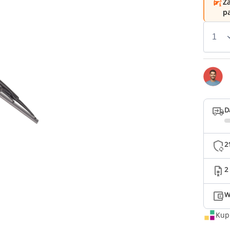
Za
p
D
2
2
W
Kup 