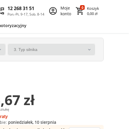
12 268 31 51
Moje
0
Koszyk
konto
0,00 zł
Pon.-Pt. 9-17, Sob. 8-14
motoryzacyjny
,67 zł
sztukę
raty
bie:
poniedziałek, 10 sierpnia