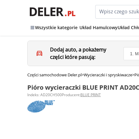
Wszystkie kategorie
Układ Hamulcowy
Układ Chł
Dodaj auto, a pokażemy
części które pasują:
Części samochodowe Deler.pl
>
Wycieraczki i spryskiwacze
>
Pi
Pióro wycieraczki BLUE PRINT AD20
Indeks: AD20CH500
Producent:
BLUE PRINT