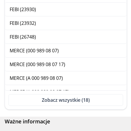
FORD
FEBI (23930)
FORD USA
FEBI (23932)
HONDA
FEBI (26748)
HYUNDAI
MERCE (000 989 08 07)
ISUZU
MERCE (000 989 08 07 17)
JAGUAR
MERCE (A 000 989 08 07)
JEEP
MERCE (A 000 989 08 07 17)
KIA
Zobacz wszystkie (18)
SWAG (32 92 3930)
LANCIA
VAG (B 000 700 A3)
Ważne informacje
LAND ROVER