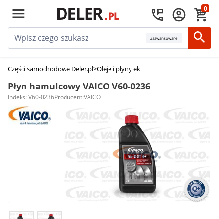
0
Zaawansowane
Części samochodowe Deler.pl
>
Oleje i płyny eksploatacyjne
>
Płyny hamul
Płyn hamulcowy VAICO V60-0236
Indeks: V60-0236
Producent:
VAICO