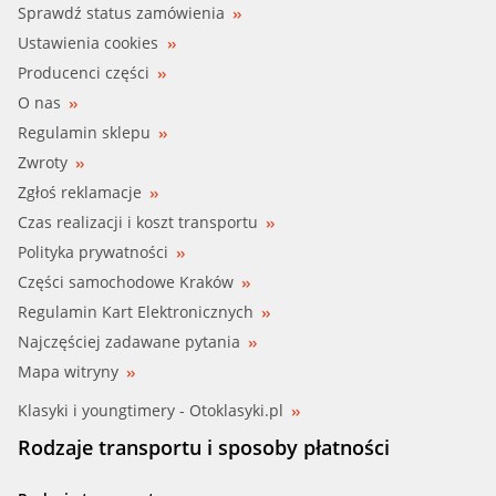
VAG (B 000 700 B3)
Sprawdź status zamówienia
LEXUS
Ustawienia cookies
VAG (B 000 750 M1)
Producenci części
MAZDA
O nas
VAG (B 000 750 M3)
MERCEDES-BENZ
Regulamin sklepu
Zwroty
VAG (B00 075 0M3)
MINI
Zgłoś reklamacje
VAG (BCN 000 700 Z3)
Czas realizacji i koszt transportu
MITSUBISHI
Polityka prywatności
VOLVO (9 437 430)
NISSAN
Części samochodowe Kraków
Regulamin Kart Elektronicznych
VOLVO (9 437 431)
OPEL
Najczęściej zadawane pytania
VOLVO (9 437 433)
Mapa witryny
PEUGEOT
Klasyki i youngtimery - Otoklasyki.pl
VOLVO (9 437 434)
PORSCHE
Rodzaje transportu i sposoby płatności
RENAULT