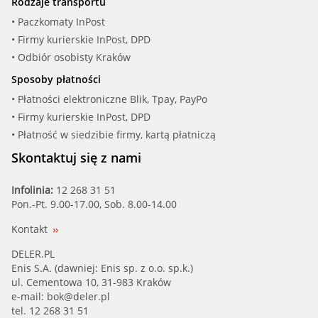
Rodzaje transportu
SAAB
• Paczkomaty InPost
• Firmy kurierskie InPost, DPD
SEAT
• Odbiór osobisty Kraków
Sposoby płatności
SKODA
• Płatności elektroniczne Blik, Tpay, PayPo
SMART
• Firmy kurierskie InPost, DPD
• Płatność w siedzibie firmy, kartą płatniczą
SUBARU
Skontaktuj się z nami
SUZUKI
Infolinia:
12 268 31 51
Pon.-Pt. 9.00-17.00, Sob. 8.00-14.00
TOYOTA
Kontakt
VAUXHALL
DELER.PL
Enis S.A. (dawniej: Enis sp. z o.o. sp.k.)
VOLKSWAGEN
ul. Cementowa 10, 31-983 Kraków
e-mail:
bok@deler.pl
VOLVO
tel. 12 268 31 51