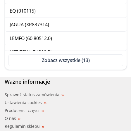
EQ (010115)
JAGUA (XR837314)
LEMFO (60.80512.0)
LIFT-TEK (LT JG02 R)
Zobacz wszystkie (13)
LIFT-TEK (LTJG02R)
LUCAS, LUCAS_ELEC (WRL1082R)
Ważne informacje
PMM (35014 R)
Sprawdź status zamówienia
Ustawienia cookies
RHIAG (395344)
Producenci części
O nas
RHIAG (ALE1240D)
Regulamin sklepu