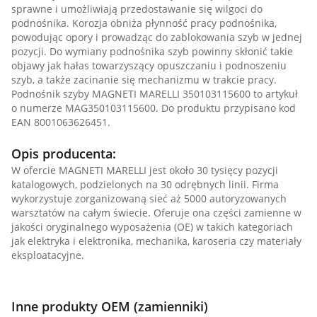
sprawne i umożliwiają przedostawanie się wilgoci do
podnośnika. Korozja obniża płynność pracy podnośnika,
powodując opory i prowadząc do zablokowania szyb w jednej
pozycji. Do wymiany podnośnika szyb powinny skłonić takie
objawy jak hałas towarzyszący opuszczaniu i podnoszeniu
szyb, a także zacinanie się mechanizmu w trakcie pracy.
Podnośnik szyby MAGNETI MARELLI 350103115600 to artykuł
o numerze MAG350103115600. Do produktu przypisano kod
EAN 8001063626451.
Opis producenta:
W ofercie MAGNETI MARELLI jest około 30 tysięcy pozycji
katalogowych, podzielonych na 30 odrębnych linii. Firma
wykorzystuje zorganizowaną sieć aż 5000 autoryzowanych
warsztatów na całym świecie. Oferuje ona części zamienne w
jakości oryginalnego wyposażenia (OE) w takich kategoriach
jak elektryka i elektronika, mechanika, karoseria czy materiały
eksploatacyjne.
Inne produkty OEM (zamienniki)