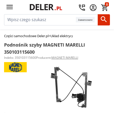
0
Zaawansowane
Części samochodowe Deler.pl
>
Układ elektryczny, zapłon
>
Podnośniki szy
Podnośnik szyby MAGNETI MARELLI
350103115600
Indeks: 350103115600
Producent:
MAGNETI MARELLI