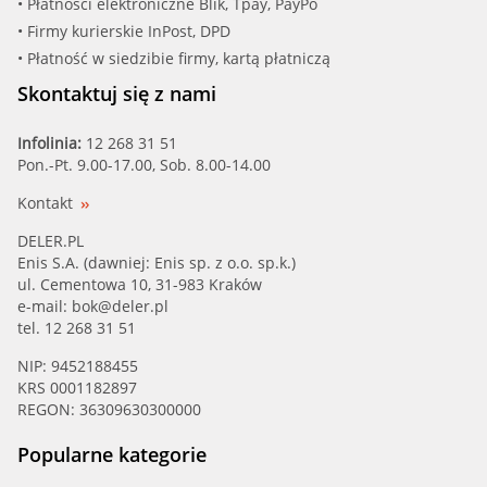
• Płatności elektroniczne Blik, Tpay, PayPo
• Firmy kurierskie InPost, DPD
• Płatność w siedzibie firmy, kartą płatniczą
Skontaktuj się z nami
Infolinia:
12 268 31 51
Pon.-Pt. 9.00-17.00, Sob. 8.00-14.00
Kontakt
DELER.PL
Enis S.A. (dawniej: Enis sp. z o.o. sp.k.)
ul. Cementowa 10, 31-983 Kraków
e-mail:
bok@deler.pl
tel. 12 268 31 51
NIP: 9452188455
KRS 0001182897
REGON: 36309630300000
Popularne kategorie