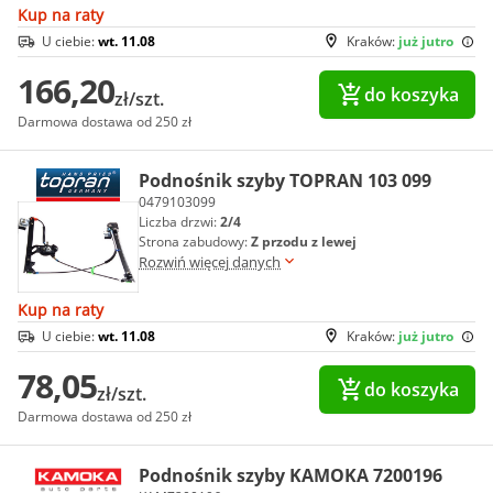
Kup na raty
U ciebie:
wt. 11.08
Kraków:
już jutro
166,20
do koszyka
zł/szt.
Darmowa dostawa od 250 zł
Podnośnik szyby TOPRAN 103 099
0479103099
Liczba drzwi:
2/4
Strona zabudowy:
Z przodu z lewej
Rozwiń więcej danych
Kup na raty
U ciebie:
wt. 11.08
Kraków:
już jutro
78,05
do koszyka
zł/szt.
Darmowa dostawa od 250 zł
Podnośnik szyby KAMOKA 7200196