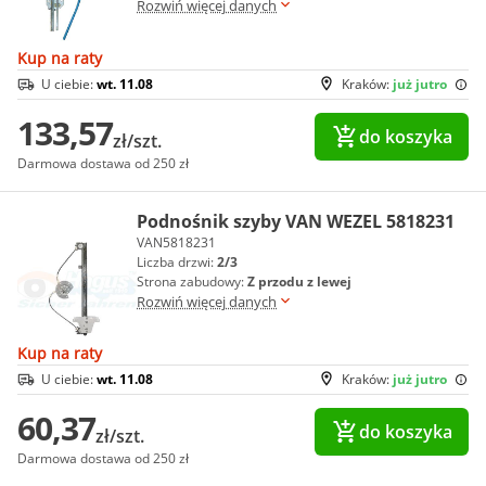
Rozwiń więcej danych
Kup na raty
U ciebie:
wt. 11.08
Kraków:
już jutro
133,57
do koszyka
zł/szt.
Darmowa dostawa od 250 zł
Podnośnik szyby VAN WEZEL 5818231
VAN5818231
Liczba drzwi:
2/3
Strona zabudowy:
Z przodu z lewej
Rozwiń więcej danych
Kup na raty
U ciebie:
wt. 11.08
Kraków:
już jutro
60,37
do koszyka
zł/szt.
Darmowa dostawa od 250 zł