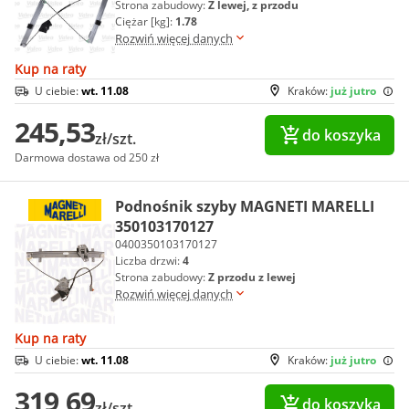
Strona zabudowy:
Z lewej, z przodu
Ciężar [kg]:
1.78
Rozwiń więcej danych
Kup na raty
U ciebie:
wt. 11.08
Kraków:
już jutro
245,53
do koszyka
zł/szt.
Darmowa dostawa od 250 zł
Podnośnik szyby MAGNETI MARELLI
350103170127
0400350103170127
Liczba drzwi:
4
Strona zabudowy:
Z przodu z lewej
Rozwiń więcej danych
Kup na raty
U ciebie:
wt. 11.08
Kraków:
już jutro
319,69
do koszyka
zł/szt.