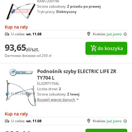
KAM7200196
Strona zabudowy:
Z przodu po prawej
Tryb pracy:
Elektryczny
Kup na raty
U ciebie:
wt. 11.08
Kraków:
już jutro
93,65
do koszyka
zł/szt.
Darmowa dostawa od 250 zł
Podnośnik szyby ELECTRIC LIFE ZR
TY704 L
ELXZRTY704L
Liczba drzwi:
2
Strona zabudowy:
Z lewej
Rozwiń więcej danych
Kup na raty
U ciebie:
wt. 11.08
Kraków:
już jutro