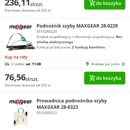
236,11
do koszyka
zł/szt.
Darmowa dostawa od 250 zł
Podnośnik szyby MAXGEAR 28-0229
0510280229
Artykuł uzupełniający / informacja uzupełniająca:
Bez
silnika elektrycznego
Funkcja przełączania:
Z funkcją komfortu
Kup na raty
U ciebie:
wt. 11.08
Kraków:
już jutro
76,56
do koszyka
zł/szt.
Darmowa dostawa od 250 zł
Prowadnica podnośnika szyby
MAXGEAR 28-0323
0510280323