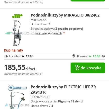
Darmowa dostawa od 250 zł
Podnośnik szyby MIRAGLIO 30/2462
MIR302462
Liczba drzwi:
4
Strona zabudowy:
Z przodu po prawej
Rozwiń więcej danych
Kup na raty
U ciebie:
śr. 12.08
Kraków:
śr. 12.08
185,55
do koszyka
zł/szt.
Darmowa dostawa od 250 zł
Podnośnik szyby ELECTRIC LIFE ZR
ZA913 R
ELXZRZA913R
Opcja wyposażenia:
Pignone 18 denti
Liczba drzwi:
2-4