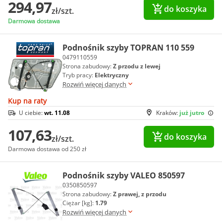
294,97
do koszyka
zł/szt.
Darmowa dostawa
Podnośnik szyby TOPRAN 110 559
0479110559
Strona zabudowy:
Z przodu z lewej
Tryb pracy:
Elektryczny
Rozwiń więcej danych
Kup na raty
U ciebie:
wt. 11.08
Kraków:
już jutro
107,63
do koszyka
zł/szt.
Darmowa dostawa od 250 zł
Podnośnik szyby VALEO 850597
0350850597
Strona zabudowy:
Z prawej, z przodu
Ciężar [kg]:
1.79
Rozwiń więcej danych