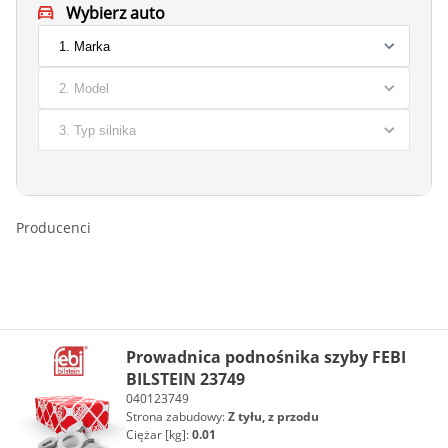
Wybierz auto
Producenci
Prowadnica podnośnika szyby FEBI
BILSTEIN 23749
040123749
Strona zabudowy:
Z tyłu, z przodu
Ciężar [kg]:
0.01