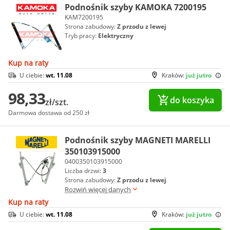
Podnośnik szyby KAMOKA 7200195
KAM7200195
Strona zabudowy:
Z przodu z lewej
Tryb pracy:
Elektryczny
Kup na raty
U ciebie:
wt. 11.08
Kraków:
już jutro
98,33
do koszyka
zł/szt.
Darmowa dostawa od 250 zł
Podnośnik szyby MAGNETI MARELLI
350103915000
0400350103915000
Liczba drzwi:
3
Strona zabudowy:
Z przodu z lewej
Rozwiń więcej danych
Kup na raty
U ciebie:
wt. 11.08
Kraków:
już jutro