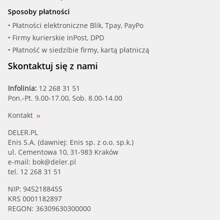
Sposoby płatności
• Płatności elektroniczne Blik, Tpay, PayPo
• Firmy kurierskie InPost, DPD
• Płatność w siedzibie firmy, kartą płatniczą
Skontaktuj się z nami
Infolinia:
12 268 31 51
Pon.-Pt. 9.00-17.00, Sob. 8.00-14.00
Kontakt
DELER.PL
Enis S.A. (dawniej: Enis sp. z o.o. sp.k.)
ul. Cementowa 10, 31-983 Kraków
e-mail:
bok@deler.pl
tel. 12 268 31 51
NIP: 9452188455
KRS 0001182897
REGON: 36309630300000