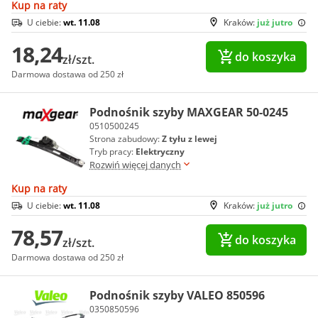
Kup na raty
U ciebie:
wt. 11.08
Kraków:
już jutro
18,24
do koszyka
zł/szt.
Darmowa dostawa od 250 zł
Podnośnik szyby MAXGEAR 50-0245
0510500245
Strona zabudowy:
Z tyłu z lewej
Tryb pracy:
Elektryczny
Rozwiń więcej danych
Kup na raty
U ciebie:
wt. 11.08
Kraków:
już jutro
78,57
do koszyka
zł/szt.
Darmowa dostawa od 250 zł
Podnośnik szyby VALEO 850596
0350850596