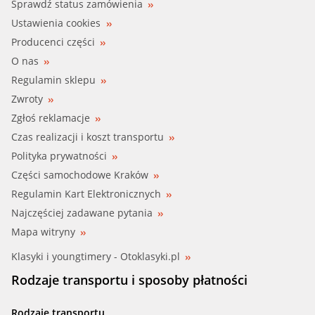
BH SERVICE, HELLA (8MP 376 803-704)
Sprawdź status zamówienia
Ustawienia cookies
BORG BECK (BWP1997)
Producenci części
O nas
BUGATTI (PA10048)
Regulamin sklepu
Zwroty
BUGATTI (PA10324)
Zgłoś reklamacje
CAR (332474)
Czas realizacji i koszt transportu
Polityka prywatności
CIFAM (824-919)
Części samochodowe Kraków
Regulamin Kart Elektronicznych
CIFAM (824-953)
Najczęściej zadawane pytania
COMLINE (CTY21045)
Mapa witryny
Klasyki i youngtimery - Otoklasyki.pl
CONTI (WPS3038)
Rodzaje transportu i sposoby płatności
DELPHI (WP2566)
Rodzaje transportu