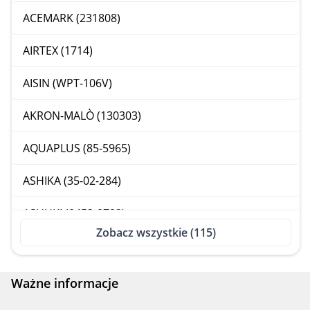
ACEMARK (231808)
AIRTEX (1714)
AISIN (WPT-106V)
AKRON-MALÒ (130303)
AQUAPLUS (85-5965)
ASHIKA (35-02-284)
ASHUKI (0453-0702)
Zobacz wszystkie (115)
BGA (CP3428)
BH SERVICE, HELLA (8MP 376 803-701)
Ważne informacje