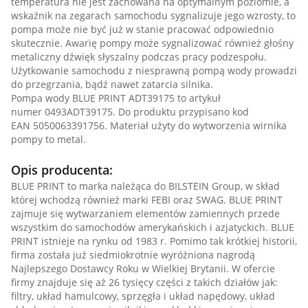
temperatura nie jest zachowana na optymalnym poziomie, a
wskaźnik na zegarach samochodu sygnalizuje jego wzrosty, to
pompa może nie być już w stanie pracować odpowiednio
skutecznie. Awarię pompy może sygnalizować również głośny
metaliczny dźwięk słyszalny podczas pracy podzespołu.
Użytkowanie samochodu z niesprawną pompą wody prowadzi
do przegrzania, bądź nawet zatarcia silnika.
Pompa wody BLUE PRINT ADT39175 to artykuł
numer 0493ADT39175. Do produktu przypisano kod
EAN 5050063391756. Materiał użyty do wytworzenia wirnika
pompy to metal.
Opis producenta:
BLUE PRINT to marka należąca do BILSTEIN Group, w skład
której wchodzą również marki FEBI oraz SWAG. BLUE PRINT
zajmuje się wytwarzaniem elementów zamiennych przede
wszystkim do samochodów amerykańskich i azjatyckich. BLUE
PRINT istnieje na rynku od 1983 r. Pomimo tak krótkiej historii,
firma została już siedmiokrotnie wyróżniona nagrodą
Najlepszego Dostawcy Roku w Wielkiej Brytanii. W ofercie
firmy znajduje się aż 26 tysięcy części z takich działów jak:
filtry, układ hamulcowy, sprzęgła i układ napędowy, układ