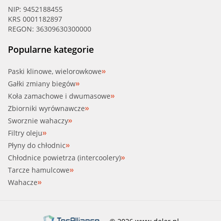
NIP: 9452188455
KRS 0001182897
FRECCIA (WP0403)
REGON: 36309630300000
FRIGAIR (HP15.246)
Popularne kategorie
GATES (WP0187)
Paski klinowe, wielorowkowe
Gałki zmiany biegów
GATES-AU (GWP7011)
Koła zamachowe i dwumasowe
Zbiorniki wyrównawcze
GGT (PA12550)
Sworznie wahaczy
Filtry oleju
GGT (PA12968)
Płyny do chłodnic
Chłodnice powietrza (intercoolery)
GK (987673)
Tarcze hamulcowe
Wahacze
GRAF, MGA (PA919)
GRAF (PA953)