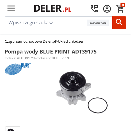
0
Zaawansowane
Części samochodowe Deler.pl
>
Układ chłodzenia silnika
>
Pompy wody
>
Po
Pompa wody BLUE PRINT ADT39175
Indeks: ADT39175
Producent:
BLUE PRINT