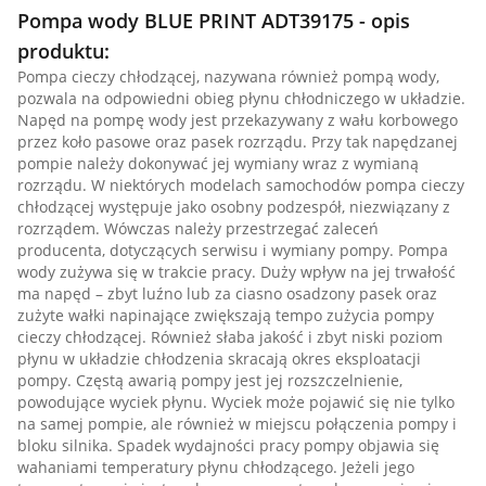
Pompa wody BLUE PRINT ADT39175 - opis
produktu:
Pompa cieczy chłodzącej, nazywana również pompą wody,
pozwala na odpowiedni obieg płynu chłodniczego w układzie.
Napęd na pompę wody jest przekazywany z wału korbowego
przez koło pasowe oraz pasek rozrządu. Przy tak napędzanej
pompie należy dokonywać jej wymiany wraz z wymianą
rozrządu. W niektórych modelach samochodów pompa cieczy
chłodzącej występuje jako osobny podzespół, niezwiązany z
rozrządem. Wówczas należy przestrzegać zaleceń
producenta, dotyczących serwisu i wymiany pompy. Pompa
wody zużywa się w trakcie pracy. Duży wpływ na jej trwałość
ma napęd – zbyt luźno lub za ciasno osadzony pasek oraz
zużyte wałki napinające zwiększają tempo zużycia pompy
cieczy chłodzącej. Również słaba jakość i zbyt niski poziom
płynu w układzie chłodzenia skracają okres eksploatacji
pompy. Częstą awarią pompy jest jej rozszczelnienie,
powodujące wyciek płynu. Wyciek może pojawić się nie tylko
na samej pompie, ale również w miejscu połączenia pompy i
bloku silnika. Spadek wydajności pracy pompy objawia się
wahaniami temperatury płynu chłodzącego. Jeżeli jego