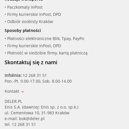
DENCKERMAN (A310310)
• Paczkomaty InPost
• Firmy kurierskie InPost, DPD
DENCKERMAN (A310310P)
• Odbiór osobisty Kraków
Sposoby płatności
DOLZ (T230)
• Płatności elektroniczne Blik, Tpay, PayPo
• Firmy kurierskie InPost, DPD
DOLZ (T262)
• Płatność w siedzibie firmy, kartą płatniczą
EUROREPAR (1623115480)
Skontaktuj się z nami
FAI (WP6390)
Infolinia:
12 268 31 51
Pon.-Pt. 9.00-17.00, Sob. 8.00-14.00
FENOX (HB4204)
Kontakt
FI.BA (WPF002)
DELER.PL
Enis S.A. (dawniej: Enis sp. z o.o. sp.k.)
ul. Cementowa 10, 31-983 Kraków
FIRST LINE (FWP1997)
e-mail:
bok@deler.pl
tel. 12 268 31 51
FLENNOR (FWP70899)