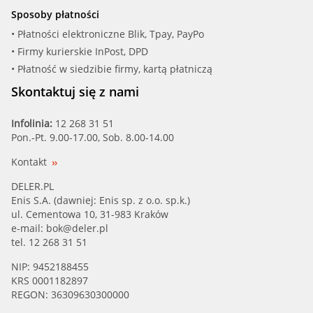
Sposoby płatności
EUROREPAR (1623115480)
• Płatności elektroniczne Blik, Tpay, PayPo
• Firmy kurierskie InPost, DPD
FENOX (HB4204)
• Płatność w siedzibie firmy, kartą płatniczą
FI.BA (WPF002)
Skontaktuj się z nami
FIRST LINE (FWP1997)
Infolinia:
12 268 31 51
Pon.-Pt. 9.00-17.00, Sob. 8.00-14.00
FLENNOR (FWP70899)
Kontakt
FRECCIA (WP0403)
DELER.PL
Enis S.A. (dawniej: Enis sp. z o.o. sp.k.)
ul. Cementowa 10, 31-983 Kraków
FRIGAIR (HP15.246)
e-mail:
bok@deler.pl
tel. 12 268 31 51
GATES (WP0187)
NIP: 9452188455
KRS 0001182897
GATES-AU (GWP7011)
REGON: 36309630300000