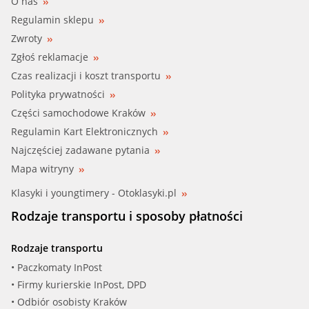
O nas
BUGATTI (PA10048)
Regulamin sklepu
Zwroty
BUGATTI (PA10324)
Zgłoś reklamacje
CAR (332474)
Czas realizacji i koszt transportu
Polityka prywatności
CIFAM (824-953)
Części samochodowe Kraków
Regulamin Kart Elektronicznych
COMLINE (CTY21045)
Najczęściej zadawane pytania
CONTI (WPS3038)
Mapa witryny
Klasyki i youngtimery - Otoklasyki.pl
DAYCO (DP323)
Rodzaje transportu i sposoby płatności
DELPHI (WP2566)
Rodzaje transportu
DENCKERMAN (A310310)
• Paczkomaty InPost
• Firmy kurierskie InPost, DPD
DENCKERMAN (A310310P)
• Odbiór osobisty Kraków