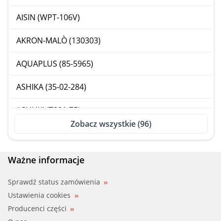
AISIN (WPT-106V)
AKRON-MALÒ (130303)
AQUAPLUS (85-5965)
ASHIKA (35-02-284)
ASHUKI (T801-75)
Zobacz wszystkie (96)
BGA (CP3428)
BH SERVICE, HELLA (8MP 376 803-701)
Ważne informacje
BH SERVICE, HELLA (8MP 376 803-704)
Sprawdź status zamówienia
Ustawienia cookies
BORG BECK (BWP1997)
Producenci części