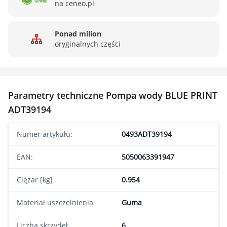
na ceneo.pl
Ponad milion
oryginalnych części
Parametry techniczne Pompa wody BLUE PRINT
ADT39194
Numer artykułu:
0493ADT39194
EAN:
5050063391947
Ciężar [kg]
0.954
Materiał uszczelnienia
Guma
Liczba skrzydeł
6