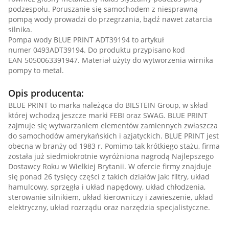
podzespołu. Poruszanie się samochodem z niesprawną
pompą wody prowadzi do przegrzania, bądź nawet zatarcia
silnika.
Pompa wody BLUE PRINT ADT39194 to artykuł
numer 0493ADT39194. Do produktu przypisano kod
EAN 5050063391947. Materiał użyty do wytworzenia wirnika
pompy to metal.
Opis producenta:
BLUE PRINT to marka należąca do BILSTEIN Group, w skład
której wchodzą jeszcze marki FEBI oraz SWAG. BLUE PRINT
zajmuje się wytwarzaniem elementów zamiennych zwłaszcza
do samochodów amerykańskich i azjatyckich. BLUE PRINT jest
obecna w branży od 1983 r. Pomimo tak krótkiego stażu, firma
została już siedmiokrotnie wyróżniona nagrodą Najlepszego
Dostawcy Roku w Wielkiej Brytanii. W ofercie firmy znajduje
się ponad 26 tysięcy części z takich działów jak: filtry, układ
hamulcowy, sprzęgła i układ napędowy, układ chłodzenia,
sterowanie silnikiem, układ kierowniczy i zawieszenie, układ
elektryczny, układ rozrządu oraz narzędzia specjalistyczne.