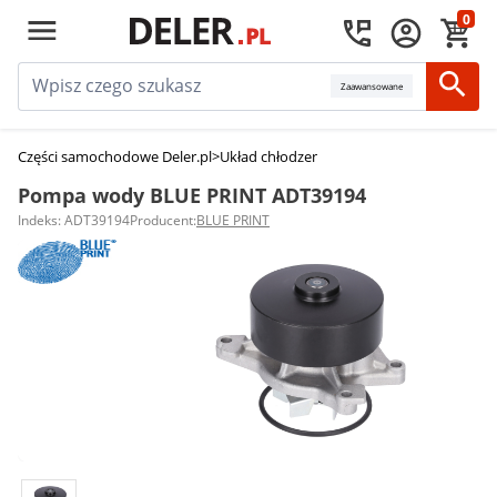
0
Zaawansowane
Części samochodowe Deler.pl
>
Układ chłodzenia silnika
>
Pompy wody
>
Po
Pompa wody BLUE PRINT ADT39194
Indeks: ADT39194
Producent:
BLUE PRINT