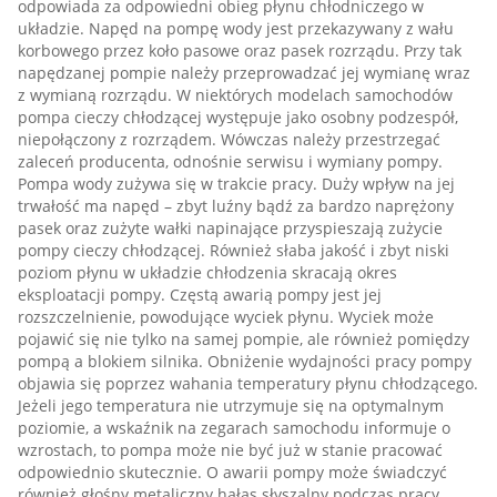
odpowiada za odpowiedni obieg płynu chłodniczego w
układzie. Napęd na pompę wody jest przekazywany z wału
korbowego przez koło pasowe oraz pasek rozrządu. Przy tak
napędzanej pompie należy przeprowadzać jej wymianę wraz
z wymianą rozrządu. W niektórych modelach samochodów
pompa cieczy chłodzącej występuje jako osobny podzespół,
niepołączony z rozrządem. Wówczas należy przestrzegać
zaleceń producenta, odnośnie serwisu i wymiany pompy.
Pompa wody zużywa się w trakcie pracy. Duży wpływ na jej
trwałość ma napęd – zbyt luźny bądź za bardzo naprężony
pasek oraz zużyte wałki napinające przyspieszają zużycie
pompy cieczy chłodzącej. Również słaba jakość i zbyt niski
poziom płynu w układzie chłodzenia skracają okres
eksploatacji pompy. Częstą awarią pompy jest jej
rozszczelnienie, powodujące wyciek płynu. Wyciek może
pojawić się nie tylko na samej pompie, ale również pomiędzy
pompą a blokiem silnika. Obniżenie wydajności pracy pompy
objawia się poprzez wahania temperatury płynu chłodzącego.
Jeżeli jego temperatura nie utrzymuje się na optymalnym
poziomie, a wskaźnik na zegarach samochodu informuje o
wzrostach, to pompa może nie być już w stanie pracować
odpowiednio skutecznie. O awarii pompy może świadczyć
również głośny metaliczny hałas słyszalny podczas pracy