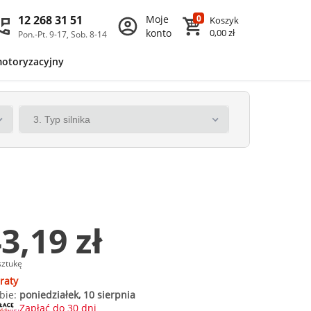
12 268 31 51
Moje
0
Koszyk
konto
0,00 zł
Pon.-Pt. 9-17, Sob. 8-14
motoryzacyjny
3,19 zł
sztukę
raty
bie:
poniedziałek, 10 sierpnia
Zapłać do 30 dni