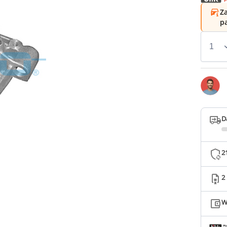
Za
p
D
2
2
W