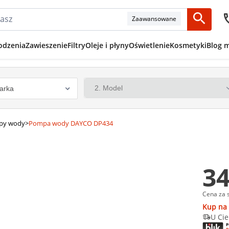
Zaawansowane
odzenia
Zawieszenie
Filtry
Oleje i płyny
Oświetlenie
Kosmetyki
Blog 
py wody
>
Pompa wody DAYCO DP434
34
Cena za 
Kup na 
U Cie