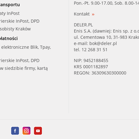
Pon.-Pt. 9.00-17.00, Sob. 8.00-1
ransportu
aty InPost
Kontakt
rierskie InPost, DPD
DELER.PL
osobisty Kraków
Enis S.A. (dawniej: Enis sp. z o.o
ul. Cementowa 10, 31-983 Kra
łatności
e-mail:
bok@deler.pl
i elektroniczne Blik, Tpay,
tel. 12 268 31 51
rierskie InPost, DPD
NIP: 9452188455
KRS 0001182897
 w siedzibie firmy, kartą
REGON: 36309630300000