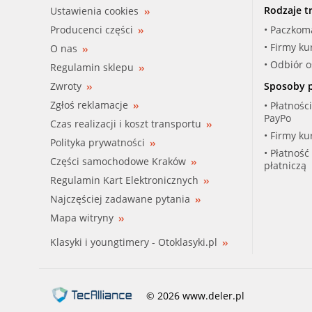
Rodzaje t
Ustawienia cookies
Producenci części
• Paczkom
• Firmy ku
O nas
• Odbiór 
Regulamin sklepu
Zwroty
Sposoby p
Zgłoś reklamacje
• Płatnośc
PayPo
Czas realizacji i koszt transportu
• Firmy ku
Polityka prywatności
• Płatność
Części samochodowe Kraków
płatniczą
Regulamin Kart Elektronicznych
Najczęściej zadawane pytania
Mapa witryny
Klasyki i youngtimery - Otoklasyki.pl
© 2026 www.deler.pl