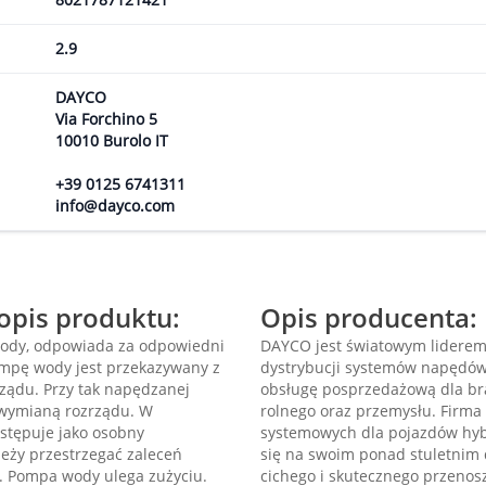
2.9
DAYCO
Via Forchino 5
10010 Burolo IT
+39 0125 6741311
info@dayco.com
pis produktu:
Opis producenta:
wody, odpowiada za odpowiedni
DAYCO jest światowym liderem 
ompę wody jest przekazywany z
dystrybucji systemów napędów
ządu. Przy tak napędzanej
obsługę posprzedażową dla br
 wymianą rozrządu. W
rolnego oraz przemysłu. Firm
tępuje jako osobny
systemowych dla pojazdów hybr
eży przestrzegać zaleceń
się na swoim ponad stuletnim
. Pompa wody ulega zużyciu.
cichego i skutecznego przenos