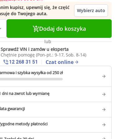
nim kupisz, upewnij się, że część
Wybierz auto
asuje do Twojego auta.
Dodaj do koszyka
lub
Sprawdź VIN i zamów u eksperta
Chętnie pomogę (Pon-pt.: 9-17, Sob. 8-14)
Czat online
12 268 31 51
armowa i szybka wysyłka od 250 zł
1 dni na zwrot lub wymianę
 lata gwarancji
ygodne metody płatności