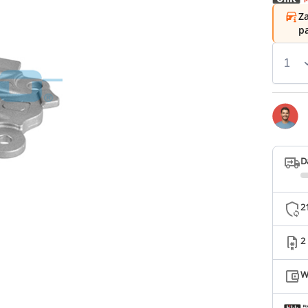
Za
p
D
2
2
W