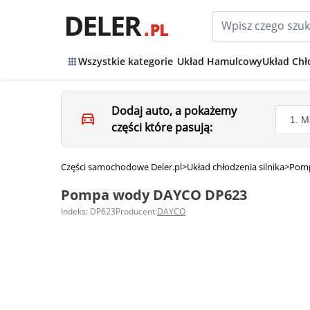
Wszystkie kategorie
Układ Hamulcowy
Układ Chł
Dodaj auto, a pokażemy
części które pasują:
Części samochodowe Deler.pl
>
Układ chłodzenia silnika
>
Pom
Pompa wody DAYCO DP623
Indeks: DP623
Producent:
DAYCO