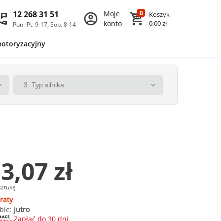
12 268 31 51
Moje
0
Koszyk
konto
0,00 zł
Pon.-Pt. 9-17, Sob. 8-14
motoryzacyjny
3,07 zł
sztukę
raty
bie:
jutro
Zapłać do 30 dni