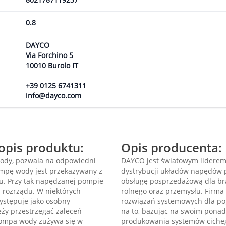
0.8
DAYCO
Via Forchino 5
10010 Burolo IT
+39 0125 6741311
info@dayco.com
pis produktu:
Opis producenta:
ody, pozwala na odpowiedni
DAYCO jest światowym liderem 
ompę wody jest przekazywany z
dystrybucji układów napędów 
u. Przy tak napędzanej pompie
obsługę posprzedażową dla br
 rozrządu. W niektórych
rolnego oraz przemysłu. Firm
stępuje jako osobny
rozwiązań systemowych dla po
ży przestrzegać zaleceń
na to, bazując na swoim ponad
Pompa wody zużywa się w
produkowania systemów cicheg