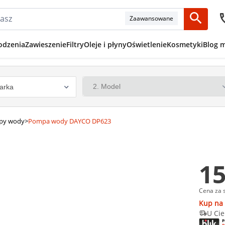
Zaawansowane
odzenia
Zawieszenie
Filtry
Oleje i płyny
Oświetlenie
Kosmetyki
Blog 
py wody
>
Pompa wody DAYCO DP623
15
Cena za 
Kup na 
U Cie