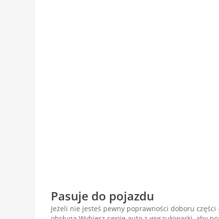
Pasuje do pojazdu
Jeżeli nie jesteś pewny poprawności doboru części -
obsługą.Wybierz swoje auto z wyszukiwarki, aby p