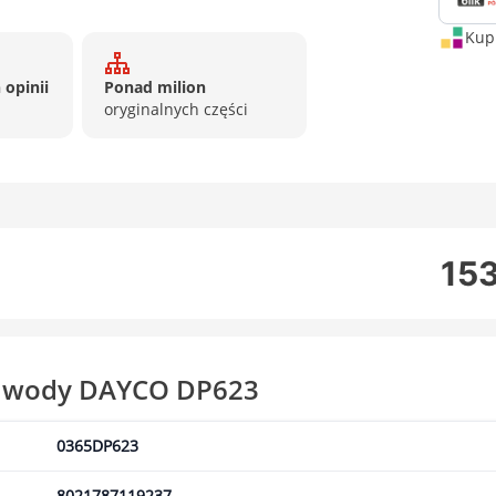
Kup 
 opinii
Ponad milion
oryginalnych części
153
a wody DAYCO DP623
0365DP623
8021787119237