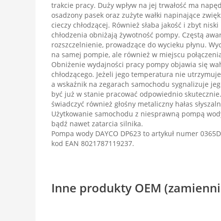
trakcie pracy. Duży wpływ na jej trwałość ma napęd
osadzony pasek oraz zużyte wałki napinające zwię
cieczy chłodzącej. Również słaba jakość i zbyt nisk
chłodzenia obniżają żywotność pompy. Częstą awari
rozszczelnienie, prowadzące do wycieku płynu. Wyci
na samej pompie, ale również w miejscu połączenia
Obniżenie wydajności pracy pompy objawia się wa
chłodzącego. Jeżeli jego temperatura nie utrzymuj
a wskaźnik na zegarach samochodu sygnalizuje jeg
być już w stanie pracować odpowiednio skuteczni
świadczyć również głośny metaliczny hałas słyszal
Użytkowanie samochodu z niesprawną pompą wody
bądź nawet zatarcia silnika.
Pompa wody DAYCO DP623 to artykuł numer 0365D
kod EAN 8021787119237.
Inne produkty OEM (zamienni