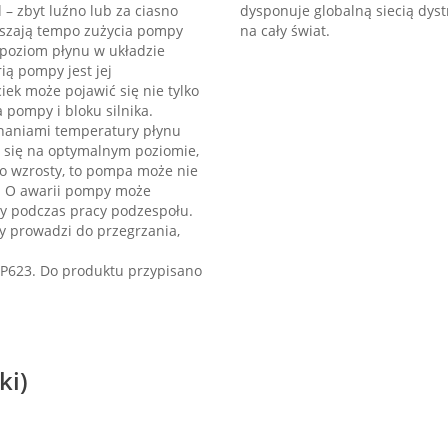
 – zbyt luźno lub za ciasno
dysponuje globalną siecią dyst
kszają tempo zużycia pompy
na cały świat.
i poziom płynu w układzie
ą pompy jest jej
ek może pojawić się nie tylko
 pompy i bloku silnika.
haniami temperatury płynu
e się na optymalnym poziomie,
o wzrosty, to pompa może nie
e. O awarii pompy może
ny podczas pracy podzespołu.
 prowadzi do przegrzania,
P623. Do produktu przypisano
ki)