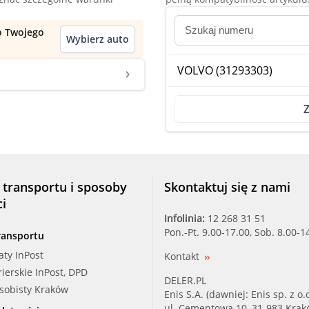
do Twojego
Wybierz auto
VOLVO (31293303)
Z
 transportu i sposoby
Skontaktuj się z nami
ci
Infolinia:
12 268 31 51
Pon.-Pt. 9.00-17.00, Sob. 8.00-1
ransportu
aty InPost
Kontakt
rierskie InPost, DPD
DELER.PL
osobisty Kraków
Enis S.A. (dawniej: Enis sp. z o.o
ul. Cementowa 10, 31-983 Kra