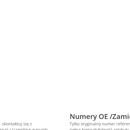
Numery OE /Zami
 skontaktuj się z
Tylko oryginalny numer refer
oznać szczególne warunki
pełną kompatybilność artykułu