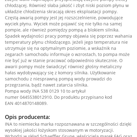
chłodzącej. Również słaba jakość i zbyt niski poziom płynu w
układzie chłodzenia skracają okres eksploatacji pompy.
Częstą awarią pompy jest jej rozszczelnienie, powodujące
wyciek płynu. Wyciek może pojawić się nie tylko na samej
pompie, ale również pomiędzy pompą a blokiem silnika.
Spadek wydajności pracy pompy objawia się poprzez wahania
temperatury płynu chłodzącego. Jeżeli jego temperatura nie
utrzymuje się na optymalnym poziomie, a wskaźnik na
zegarach samochodu informuje o wzrostach, to pompa może
nie być już w stanie pracować odpowiednio skutecznie. O
awarii pompy może świadczyć również głośny metaliczny
hałas wydobywający się z komory silnika. Użytkowanie
samochodu z niesprawną pompą wody prowadzi do
przegrzania, bądź nawet zatarcia silnika.
Pompa wody INA 538 0129 10 to artykuł
numer 0445538012910. Do produktu przypisano kod
EAN 4014870148089.
Opis producenta:
INA to niemiecka marka rozpoznawana w szczególności dzięki
wysokiej jakości łożyskom stosowanym w motoryzacji.
Wchodzi w skład Schaeffler Grupe, właściciela marek FAG oraz