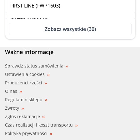
FIRST LINE (FWP1603)
GATES (WP0019)
Zobacz wszystkie (30)
GERI (330020)
GMB (GWHO28A)
Ważne informacje
GRAF, METELLI (PA563)
Sprawdź status zamówienia
Ustawienia cookies
HEPU (P779)
Producenci części
O nas
HONDA (19200-P0A-003)
Regulamin sklepu
Zwroty
HONDA (19200-P0A-032)
Zgłoś reklamacje
HONDA (19200-P0B-A01)
Czas realizacji i koszt transportu
Polityka prywatności
HONDA (19200-PDA-E01)