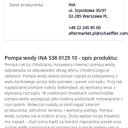
Dane producenta
INA
ul. Szyszkowa 35/37
02-285 Warszawa PL
+48 22 245 85 00
aftermarket.pl@schaeffler.com
Pompa wody INA 538 0129 10 - opis produktu:
Pompa cieczy chłodzącej, nazywana również pompą wody,
odpowiada za odpowiedni obieg płynu chłodniczego w
układzie. Pompa wody wykorzystuje napęd przekazywany z
wału korbowego przez koło pasowe i pasek rozrządu. Przy tak
napędzanej pompie należy dokonywać jej wymiany wraz z
wymianą rozrządu. W niektórych modelach samochodów
pompa wody występuje jako osobny podzespół, niezwiązany z
rozrządem. Wówczas należy przestrzegać zaleceń
producenta, odnośnie serwisu i wymiany pompy. Pompa
wody zużywa się w trakcie pracy. Duży wpływ na jej trwałość
ma napęd – zbyt luźny bądź za bardzo naprężony pasek oraz
zużyte wałki napinające przyspieszają zużycie pompy cieczy