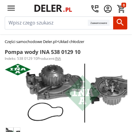
0
Zaawansowane
Części samochodowe Deler.pl
>
Układ chłodzenia silnika
>
Pompy wody
>
Po
Pompa wody INA 538 0129 10
Indeks: 538 0129 10
Producent:
INA