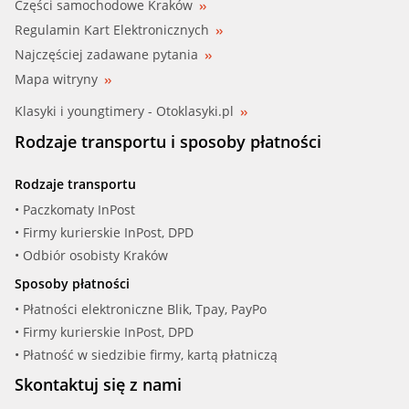
Części samochodowe Kraków
Regulamin Kart Elektronicznych
HONDA (19200-PT0-003)
Najczęściej zadawane pytania
HONDA (19200-PT0-004)
Mapa witryny
Klasyki i youngtimery - Otoklasyki.pl
HONDA (19200-PT0-013)
Rodzaje transportu i sposoby płatności
HONDA (19200-PT2-003)
Rodzaje transportu
HONDA (19200-PT2-013)
• Paczkomaty InPost
• Firmy kurierskie InPost, DPD
KWP (10563)
• Odbiór osobisty Kraków
Sposoby płatności
QUINTON HA (QCP3165)
• Płatności elektroniczne Blik, Tpay, PayPo
• Firmy kurierskie InPost, DPD
ROVER (GWP342)
• Płatność w siedzibie firmy, kartą płatniczą
ROVER (GWP345)
Skontaktuj się z nami