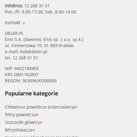
RUV (67420)
Infolinia:
12 268 31 51
Pon.-Pt. 9.00-17.00, Sob. 8.00-14.00
SALER (PA908)
Kontakt
SKF (VKPC 93601)
DELER.PL
Enis S.A. (dawniej: Enis sp. z o.o. sp.k.)
ul. Cementowa 10, 31-983 Kraków
TEMOT (852545)
e-mail:
bok@deler.pl
tel. 12 268 31 51
TRIPLEFIVE (PA811)
NIP: 9452188455
KRS 0001182897
VALEO (506321)
REGON: 36309630300000
Popularne kategorie
Chłodnice powietrza (intercoolery)
Filtry powietrza
Uszczelki głowicy
Wtryskiwacze