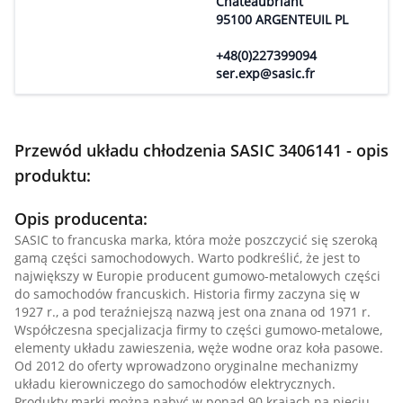
Chateaubriant
95100 ARGENTEUIL PL
+48(0)227399094
ser.exp@sasic.fr
Przewód układu chłodzenia SASIC 3406141 - opis
produktu:
Opis producenta:
SASIC to francuska marka, która może poszczycić się szeroką
gamą części samochodowych. Warto podkreślić, że jest to
największy w Europie producent gumowo-metalowych części
do samochodów francuskich. Historia firmy zaczyna się w
1927 r., a pod teraźniejszą nazwą jest ona znana od 1971 r.
Współczesna specjalizacja firmy to części gumowo-metalowe,
elementy układu zawieszenia, węże wodne oraz koła pasowe.
Od 2012 do oferty wprowadzono oryginalne mechanizmy
układu kierowniczego do samochodów elektrycznych.
Produkty marki można nabyć w ponad 90 krajach na pięciu