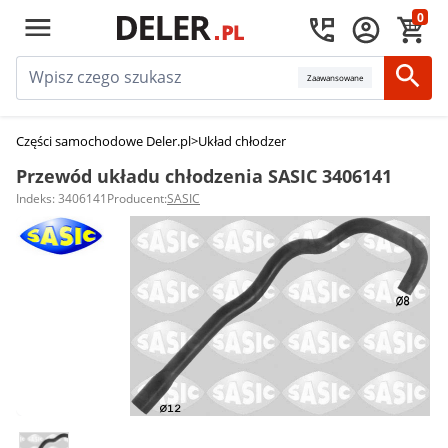
0
Zaawansowane
Części samochodowe Deler.pl
>
Układ chłodzenia silnika
>
Przewody układu
Przewód układu chłodzenia SASIC 3406141
Indeks: 3406141
Producent:
SASIC