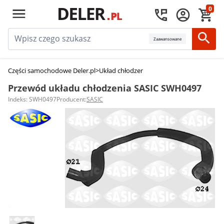
0
Zaawansowane
Części samochodowe Deler.pl
>
Układ chłodzenia silnika
>
Przewody układu
Przewód układu chłodzenia SASIC SWH0497
Indeks: SWH0497
Producent:
SASIC