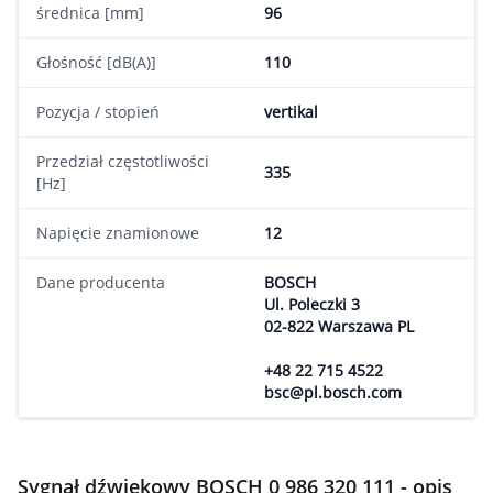
średnica [mm]
96
Głośność [dB(A)]
110
Pozycja / stopień
vertikal
Przedział częstotliwości
335
[Hz]
Napięcie znamionowe
12
Dane producenta
BOSCH
Ul. Poleczki 3
02-822 Warszawa PL
+48 22 715 4522
bsc@pl.bosch.com
Sygnał dźwiękowy BOSCH 0 986 320 111 - opis