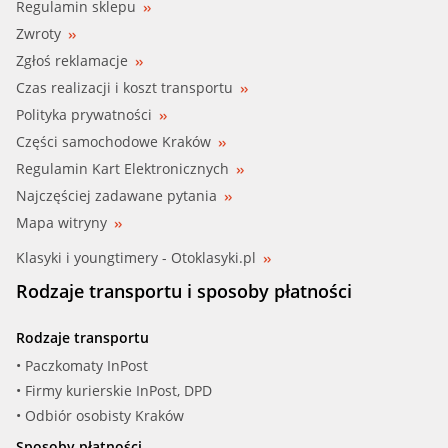
Regulamin sklepu
Zwroty
BMW (61 33 8 378 776)
Zgłoś reklamacje
BMW (61 33 8 381 272)
Czas realizacji i koszt transportu
Polityka prywatności
CITRO, PEUGE (6236 J2)
Części samochodowe Kraków
Regulamin Kart Elektronicznych
FIAT (7730539)
Najczęściej zadawane pytania
FIAT (51758139)
Mapa witryny
Klasyki i youngtimery - Otoklasyki.pl
FIAT (60796679)
Rodzaje transportu i sposoby płatności
FORD (0672 9436)
Rodzaje transportu
MERCE (005 542 02 20)
• Paczkomaty InPost
• Firmy kurierskie InPost, DPD
MERCE (005 542 21 20)
• Odbiór osobisty Kraków
Sposoby płatności