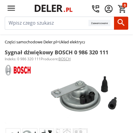
0
Zaawansowane
Części samochodowe Deler.pl
>
Układ elektryczny, zapłon
>
Klaksony sam
Sygnał dźwiękowy BOSCH 0 986 320 111
Indeks: 0 986 320 111
Producent:
BOSCH