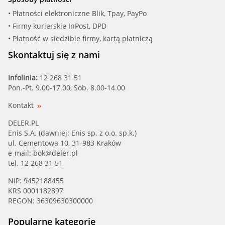
MERCE (005 542 39 20)
• Płatności elektroniczne Blik, Tpay, PayPo
• Firmy kurierskie InPost, DPD
MERCE (A 005 542 02 20)
• Płatność w siedzibie firmy, kartą płatniczą
MERCE (A 005 542 21 20)
Skontaktuj się z nami
MERCE (A 005 542 39 20)
Infolinia:
12 268 31 51
Pon.-Pt. 9.00-17.00, Sob. 8.00-14.00
MEYLE (1009510005)
Kontakt
NISSA (25610 9U00A)
DELER.PL
Enis S.A. (dawniej: Enis sp. z o.o. sp.k.)
ul. Cementowa 10, 31-983 Kraków
NISSA (25610 AU300)
e-mail:
bok@deler.pl
tel. 12 268 31 51
NISSA (25610 AX600)
NIP: 9452188455
KRS 0001182897
NISSA (25610 AX601)
REGON: 36309630300000
NISSA (25610 BM400)
Popularne kategorie