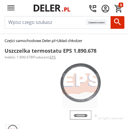
0
Zaawansowane
Części samochodowe Deler.pl
>
Układ chłodzenia silnika
>
Uszczelki termos
Uszczelka termostatu EPS 1.890.678
Indeks: 1.890.678
Producent:
EPS