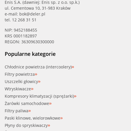
Enis S.A. (dawniej: Enis sp. z o.o. sp.k.)
ul. Cementowa 10, 31-983 Kraków
e-mail:
bok@deler.pl
tel. 12 268 31 51
NIP: 9452188455
KRS 0001182897
REGON: 36309630300000
Popularne kategorie
Chłodnice powietrza (intercoolery)
Filtry powietrza
Uszczelki głowicy
Wtryskiwacze
Kompresory klimatyzacji (sprężarki)
Żarówki samochodowe
Filtry paliwa
Paski klinowe, wielorowkowe
Płyny do spryskiwaczy