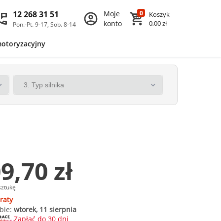
12 268 31 51
Moje
0
Koszyk
konto
0,00 zł
Pon.-Pt. 9-17, Sob. 8-14
motoryzacyjny
9,70 zł
sztukę
raty
bie:
wtorek, 11 sierpnia
Zapłać do 30 dni