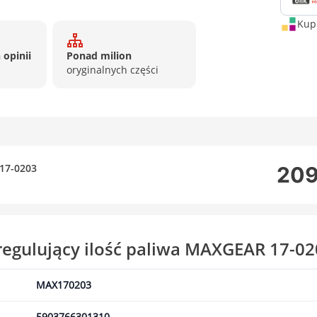
Kup 
 opinii
Ponad milion
oryginalnych części
 17-0203
209
regulujący ilość paliwa MAXGEAR 17-0
MAX170203
5903766301310