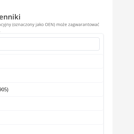
enniki
encyjny (oznaczony jako OEN) może zagwarantować
.
905)