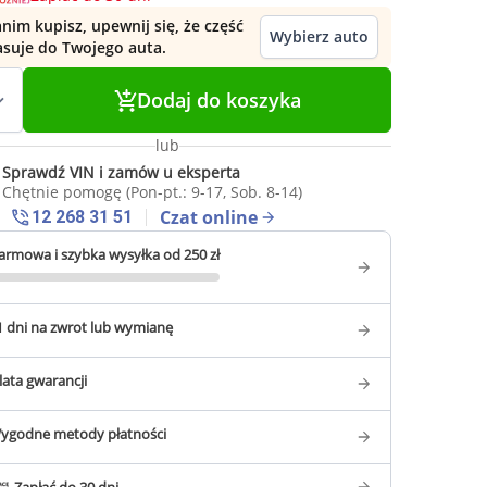
nim kupisz, upewnij się, że część
Wybierz auto
asuje do Twojego auta.
Dodaj do koszyka
lub
Sprawdź VIN i zamów u eksperta
Chętnie pomogę (Pon-pt.: 9-17, Sob. 8-14)
Czat online
12 268 31 51
armowa i szybka wysyłka od 250 zł
1 dni na zwrot lub wymianę
 lata gwarancji
ygodne metody płatności