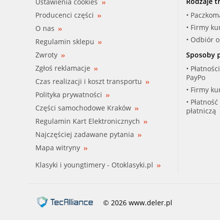
Rodzaje t
Ustawienia cookies
Producenci części
• Paczkom
• Firmy ku
O nas
• Odbiór 
Regulamin sklepu
Zwroty
Sposoby p
Zgłoś reklamacje
• Płatnośc
PayPo
Czas realizacji i koszt transportu
• Firmy ku
Polityka prywatności
• Płatność
Części samochodowe Kraków
płatniczą
Regulamin Kart Elektronicznych
Najczęściej zadawane pytania
Mapa witryny
Klasyki i youngtimery - Otoklasyki.pl
© 2026 www.deler.pl