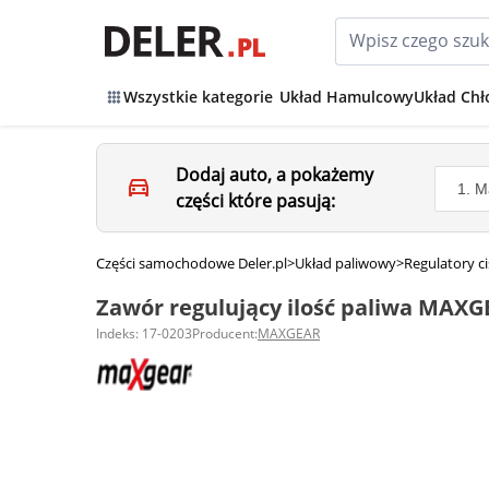
Wszystkie kategorie
Układ Hamulcowy
Układ Chł
Dodaj auto, a pokażemy
części które pasują:
Części samochodowe Deler.pl
>
Układ paliwowy
>
Regulatory ci
Zawór regulujący ilość paliwa MAXG
Indeks: 17-0203
Producent:
MAXGEAR