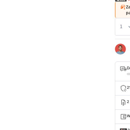
Za
p
D
2
2
W