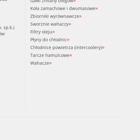
Gałki zmiany biegów
Koła zamachowe i dwumasowe
Zbiorniki wyrównawcze
Sworznie wahaczy
. sp.k.)
Filtry oleju
ków
Płyny do chłodnic
Chłodnice powietrza (intercoolery)
Tarcze hamulcowe
Wahacze