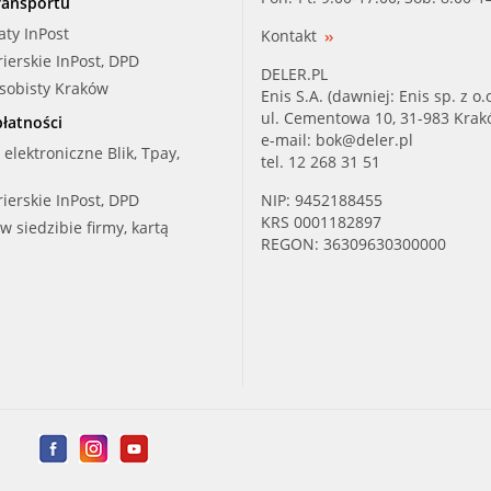
ransportu
SSANG (66507A0401)
aty InPost
Kontakt
rierskie InPost, DPD
SUZUK (15213-84A01)
DELER.PL
osobisty Kraków
Enis S.A. (dawniej: Enis sp. z o.o
VEMO (V25-11-0001)
ul. Cementowa 10, 31-983 Kra
łatności
e-mail:
bok@deler.pl
i elektroniczne Blik, Tpay,
tel. 12 268 31 51
rierskie InPost, DPD
NIP: 9452188455
KRS 0001182897
 w siedzibie firmy, kartą
REGON: 36309630300000