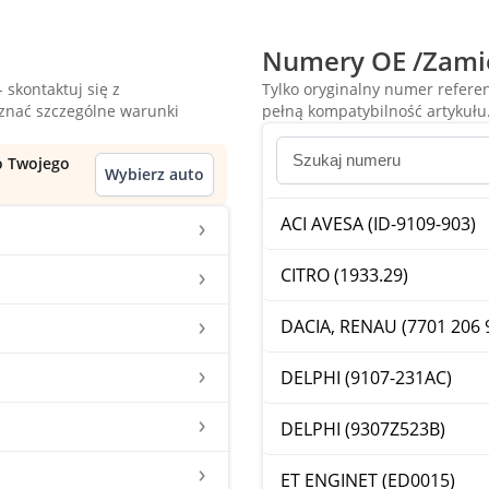
Numery OE /Zami
 skontaktuj się z
Tylko oryginalny numer refer
oznać szczególne warunki
pełną kompatybilność artykułu
do Twojego
Wybierz auto
ACI AVESA (ID-9109-903)
CITRO (1933.29)
DACIA, RENAU (7701 206 
DELPHI (9107-231AC)
DELPHI (9307Z523B)
ET ENGINET (ED0015)