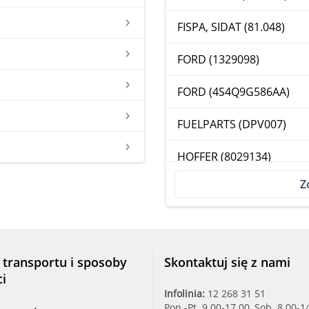
FISPA, SIDAT (81.048)
FORD (1329098)
FORD (4S4Q9G586AA)
FUELPARTS (DPV007)
HOFFER (8029134)
Z
INTER (89571)
MEATDORIA (9134)
NISSA (1706 5BN 700)
 transportu i sposoby
Skontaktuj się z nami
ci
SIDAT (81.001)
Infolinia:
12 268 31 51
Pon.-Pt. 9.00-17.00, Sob. 8.00-1