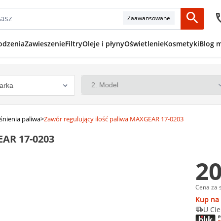
Zaawansowane
odzenia
Zawieszenie
Filtry
Oleje i płyny
Oświetlenie
Kosmetyki
Blog 
śnienia paliwa
>
Zawór regulujący ilość paliwa MAXGEAR 17-0203
EAR 17-0203
20
Cena za 
Kup na 
U Cie