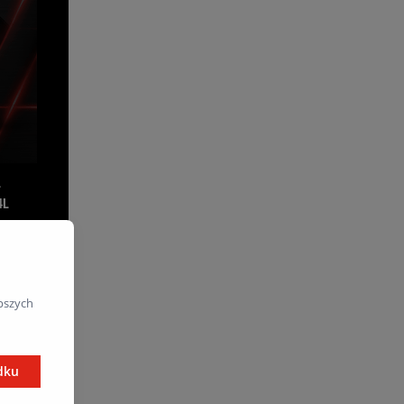
L
4L
pszych
dku