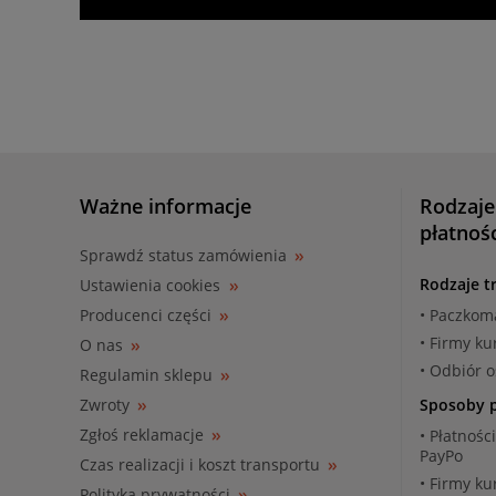
Ważne informacje
Rodzaje
płatnoś
Sprawdź status zamówienia
Rodzaje t
Ustawienia cookies
Producenci części
• Paczkom
• Firmy ku
O nas
• Odbiór 
Regulamin sklepu
Zwroty
Sposoby p
Zgłoś reklamacje
• Płatnośc
PayPo
Czas realizacji i koszt transportu
• Firmy ku
Polityka prywatności