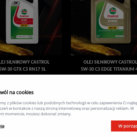
LEJ SILNIKOWY CASTROL
OLEJ SILNIKOWY CASTRO
5W-30 GTX C3 RN17 5L
5W-30 C3 EDGE TITANIUM 
Sprawdź ofertę
Sprawdź ofertę
wól na cookies
my z plików cookies lub podobnych technologii w celu zapewnienia Ci najle
zeń w kontakcie z naszą stroną internetową oraz personalizacji reklam. W
m momencie, możesz dokonać zmiany.
W porzą
nia