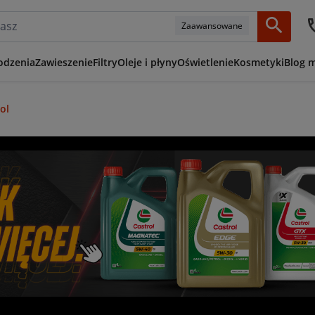
Zaawansowane
odzenia
Zawieszenie
Filtry
Oleje i płyny
Oświetlenie
Kosmetyki
Blog 
ol