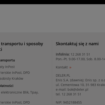
 transportu i sposoby
Skontaktuj się z nami
ci
Infolinia:
12 268 31 51
Pon.-Pt. 9.00-17.00, Sob. 8.00-1
ransportu
aty InPost
Kontakt
rierskie InPost, DPD
DELER.PL
osobisty Kraków
Enis S.A. (dawniej: Enis sp. z o.o
ul. Cementowa 10, 31-983 Kra
łatności
e-mail:
bok@deler.pl
i elektroniczne Blik, Tpay,
tel. 12 268 31 51
rierskie InPost, DPD
NIP: 9452188455