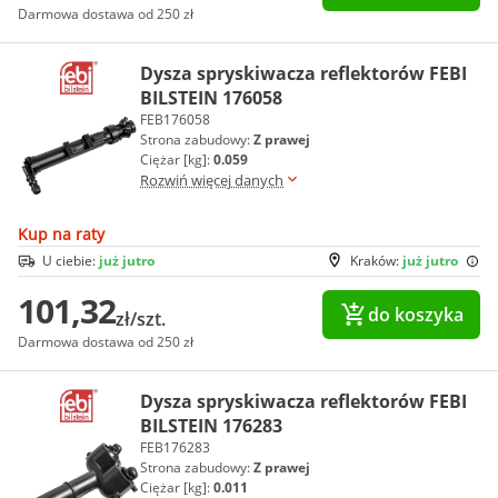
Darmowa dostawa od 250 zł
Dysza spryskiwacza reflektorów FEBI
BILSTEIN 176058
FEB176058
Strona zabudowy:
Z prawej
Ciężar [kg]:
0.059
Rozwiń więcej danych
Kup na raty
U ciebie:
już jutro
Kraków:
już jutro
101,32
do koszyka
zł/szt.
Darmowa dostawa od 250 zł
Dysza spryskiwacza reflektorów FEBI
BILSTEIN 176283
FEB176283
Strona zabudowy:
Z prawej
Ciężar [kg]:
0.011