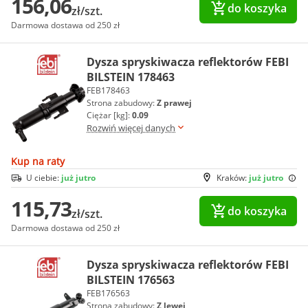
156,06
do koszyka
zł/szt.
Darmowa dostawa od 250 zł
Dysza spryskiwacza reflektorów FEBI
BILSTEIN 178463
FEB178463
Strona zabudowy:
Z prawej
Ciężar [kg]:
0.09
Rozwiń więcej danych
Kup na raty
U ciebie:
już jutro
Kraków:
już jutro
115,73
do koszyka
zł/szt.
Darmowa dostawa od 250 zł
Dysza spryskiwacza reflektorów FEBI
BILSTEIN 176563
FEB176563
Strona zabudowy:
Z lewej