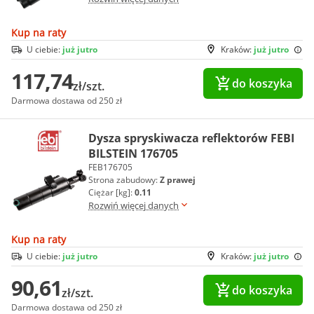
Kup na raty
U ciebie:
już jutro
Kraków:
już jutro
117,74
do koszyka
zł/szt.
Darmowa dostawa od 250 zł
Dysza spryskiwacza reflektorów FEBI
BILSTEIN 176705
FEB176705
Strona zabudowy:
Z prawej
Ciężar [kg]:
0.11
Rozwiń więcej danych
Kup na raty
U ciebie:
już jutro
Kraków:
już jutro
90,61
do koszyka
zł/szt.
Darmowa dostawa od 250 zł