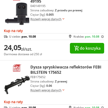
49195
040149195
Strona zabudowy:
Z przodu po prawej
Ciężar [kg]:
0.005
Rozwiń więcej danych
Kup na raty
U ciebie:
pon. 10.08
Kraków:
pon. 10.08
24,05
do koszyka
zł/szt.
Darmowa dostawa od 250 zł
Dysza spryskiwacza reflektorów FEBI
BILSTEIN 175652
FEB175652
Strona zabudowy:
Z prawej
Ciężar [kg]:
0.06
Rozwiń więcej danych
Kup na raty
U ciebie:
pon. 10.08
Kraków:
pon. 10.08