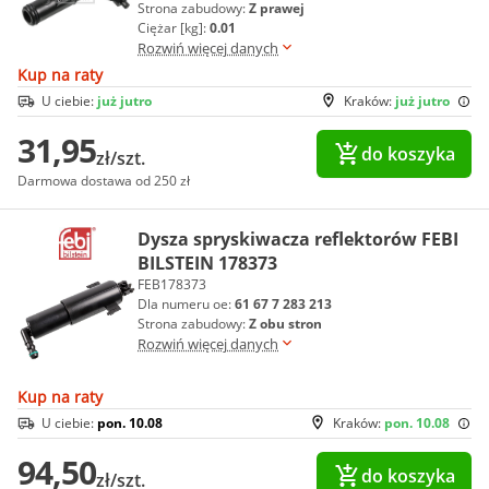
Strona zabudowy:
Z prawej
Ciężar [kg]:
0.01
Rozwiń więcej danych
Kup na raty
U ciebie:
już jutro
Kraków:
już jutro
31,95
do koszyka
zł/szt.
Darmowa dostawa od 250 zł
Dysza spryskiwacza reflektorów FEBI
BILSTEIN 178373
FEB178373
Dla numeru oe:
61 67 7 283 213
Strona zabudowy:
Z obu stron
Rozwiń więcej danych
Kup na raty
U ciebie:
pon. 10.08
Kraków:
pon. 10.08
94,50
do koszyka
zł/szt.