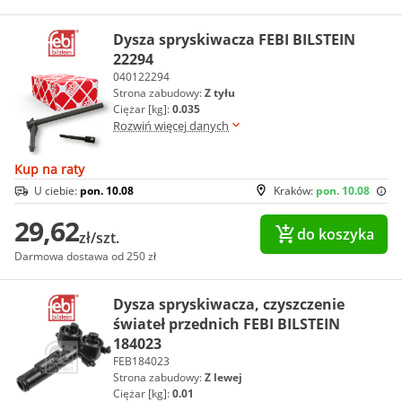
Dysza spryskiwacza FEBI BILSTEIN
22294
040122294
Strona zabudowy:
Z tyłu
Ciężar [kg]:
0.035
Rozwiń więcej danych
Kup na raty
U ciebie:
pon. 10.08
Kraków:
pon. 10.08
29,62
do koszyka
zł/szt.
Darmowa dostawa od 250 zł
Dysza spryskiwacza, czyszczenie
świateł przednich FEBI BILSTEIN
184023
FEB184023
Strona zabudowy:
Z lewej
Ciężar [kg]:
0.01