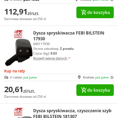
112,91
do koszyka
zł/szt.
Darmowa dostawa od 250 zł
Dysza spryskiwacza FEBI BILSTEIN
17930
040117930
Strona zabudowy:
Z przodu
Ciężar [kg]:
0.03
Rozwiń więcej danych
Kup na raty
U ciebie:
już jutro
Kraków:
już jutro
20,61
do koszyka
zł/szt.
Darmowa dostawa od 250 zł
Dysza spryskiwacza, czyszczenie szyb
FEBI BILSTEIN 181307