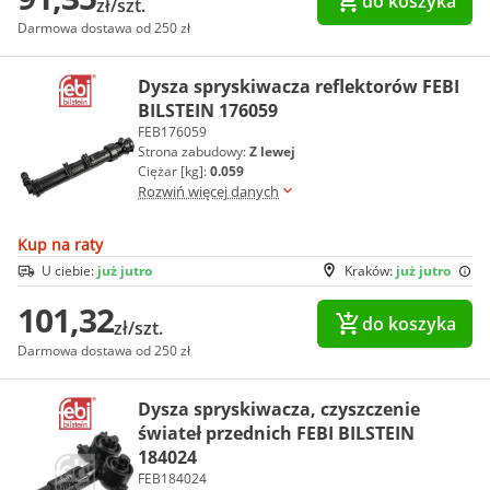
do koszyka
zł/szt.
Darmowa dostawa od 250 zł
Dysza spryskiwacza reflektorów FEBI
BILSTEIN 176059
FEB176059
Strona zabudowy:
Z lewej
Ciężar [kg]:
0.059
Rozwiń więcej danych
Kup na raty
U ciebie:
już jutro
Kraków:
już jutro
101,32
do koszyka
zł/szt.
Darmowa dostawa od 250 zł
Dysza spryskiwacza, czyszczenie
świateł przednich FEBI BILSTEIN
184024
FEB184024