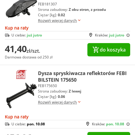
FEB181307
Strona zabudowy:
Z obu stron, z przodu
Ciężar [kg]:
0.02
Rozwiń więcej danych
Kup na raty
U ciebie:
już jutro
Kraków:
już jutro
41,40
do koszyka
zł/szt.
Darmowa dostawa od 250 zł
Dysza spryskiwacza reflektorów FEBI
BILSTEIN 175650
FEB175650
Strona zabudowy:
Z lewej
Ciężar [kg]:
0.06
Rozwiń więcej danych
Kup na raty
U ciebie:
pon. 10.08
Kraków:
pon. 10.08