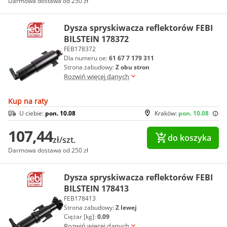
Darmowa dostawa od 250 zł
Dysza spryskiwacza reflektorów FEBI
BILSTEIN 178372
FEB178372
Dla numeru oe:
61 67 7 179 311
Strona zabudowy:
Z obu stron
Rozwiń więcej danych
Kup na raty
U ciebie:
pon. 10.08
Kraków:
pon. 10.08
107,44
do koszyka
zł/szt.
Darmowa dostawa od 250 zł
Dysza spryskiwacza reflektorów FEBI
BILSTEIN 178413
FEB178413
Strona zabudowy:
Z lewej
Ciężar [kg]:
0.09
Rozwiń więcej danych