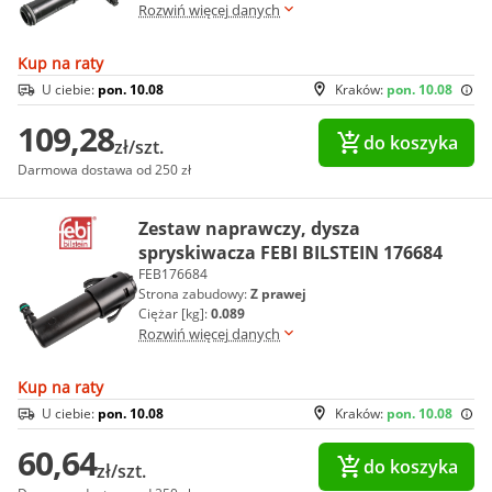
Rozwiń więcej danych
Kup na raty
U ciebie:
pon. 10.08
Kraków:
pon. 10.08
109,28
do koszyka
zł/szt.
Darmowa dostawa od 250 zł
Zestaw naprawczy, dysza
spryskiwacza FEBI BILSTEIN 176684
FEB176684
Strona zabudowy:
Z prawej
Ciężar [kg]:
0.089
Rozwiń więcej danych
Kup na raty
U ciebie:
pon. 10.08
Kraków:
pon. 10.08
60,64
do koszyka
zł/szt.