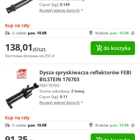
Ciężar [kg]:
0.149
Rozwiń więcej danych
Kup na raty
U ciebie:
pon. 10.08
Kraków:
pon. 10.08
138,01
do koszyka
zł/szt.
Darmowa dostawa od 250 zł
Dysza spryskiwacza reflektorów FEBI
BILSTEIN 176703
FEB176703
Strona zabudowy:
Z lewej
Ciężar [kg]:
0.11
Rozwiń więcej danych
Kup na raty
U ciebie:
pon. 10.08
Kraków:
pon. 10.08
91,35