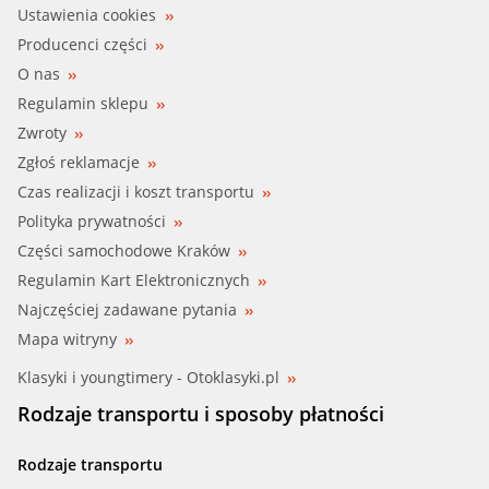
Ustawienia cookies
MEATDORIA (209156)
Producenci części
O nas
METZGER (2220522)
Regulamin sklepu
Zwroty
MTR (12127246)
Zgłoś reklamacje
NTY (EDS-VW-030)
Czas realizacji i koszt transportu
Polityka prywatności
OSSCA (29062)
Części samochodowe Kraków
Regulamin Kart Elektronicznych
PATRON (PHW173)
Najczęściej zadawane pytania
SWAG (33 10 3000)
Mapa witryny
Klasyki i youngtimery - Otoklasyki.pl
TRICLO (190690)
Rodzaje transportu i sposoby płatności
VEMO (V10-08-0376)
Rodzaje transportu