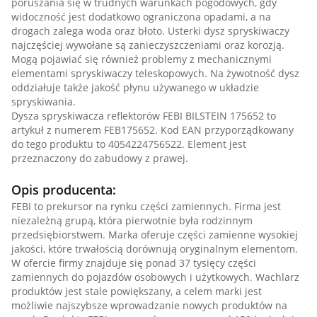
poruszania się w trudnych warunkach pogodowych, gdy
widoczność jest dodatkowo ograniczona opadami, a na
drogach zalega woda oraz błoto. Usterki dysz spryskiwaczy
najczęściej wywołane są zanieczyszczeniami oraz korozją.
Mogą pojawiać się również problemy z mechanicznymi
elementami spryskiwaczy teleskopowych. Na żywotność dysz
oddziałuje także jakość płynu używanego w układzie
spryskiwania.
Dysza spryskiwacza reflektorów FEBI BILSTEIN 175652 to
artykuł z numerem FEB175652. Kod EAN przyporządkowany
do tego produktu to 4054224756522. Element jest
przeznaczony do zabudowy z prawej.
Opis producenta:
FEBI to prekursor na rynku części zamiennych. Firma jest
niezależną grupą, która pierwotnie była rodzinnym
przedsiębiorstwem. Marka oferuje części zamienne wysokiej
jakości, które trwałością dorównują oryginalnym elementom.
W ofercie firmy znajduje się ponad 37 tysięcy części
zamiennych do pojazdów osobowych i użytkowych. Wachlarz
produktów jest stale powiększany, a celem marki jest
możliwie najszybsze wprowadzanie nowych produktów na