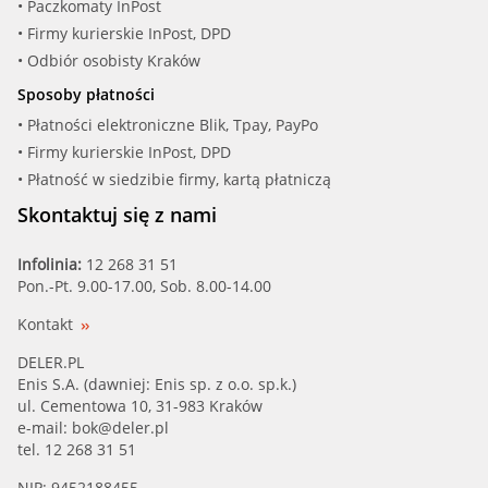
VW (5G0 955 966)
• Paczkomaty InPost
• Firmy kurierskie InPost, DPD
VW (5G0 955 978)
• Odbiór osobisty Kraków
Sposoby płatności
ZZVF (ZVFP238)
• Płatności elektroniczne Blik, Tpay, PayPo
• Firmy kurierskie InPost, DPD
at autotei (at50016)
• Płatność w siedzibie firmy, kartą płatniczą
hajus Auto (9591071)
Skontaktuj się z nami
vika (99551792901)
Infolinia:
12 268 31 51
Pon.-Pt. 9.00-17.00, Sob. 8.00-14.00
Kontakt
DELER.PL
Enis S.A. (dawniej: Enis sp. z o.o. sp.k.)
ul. Cementowa 10, 31-983 Kraków
e-mail:
bok@deler.pl
tel. 12 268 31 51
NIP: 9452188455