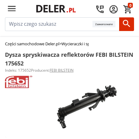
0
Zaawansowane
Części samochodowe Deler.pl
>
Wycieraczki i spryskiwacze
>
Dysze spryski
Dysza spryskiwacza reflektorów FEBI BILSTEIN
175652
Indeks: 175652
Producent:
FEBI BILSTEIN