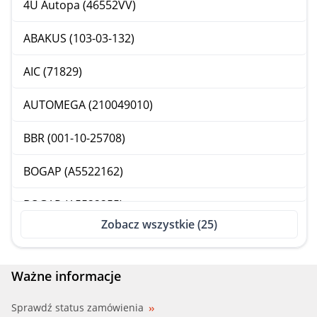
4U Autopa (46552VV)
ABAKUS (103-03-132)
AIC (71829)
AUTOMEGA (210049010)
BBR (001-10-25708)
BOGAP (A5522162)
BOGAP (A5522255)
Zobacz wszystkie (25)
BORSEHUNG (B18179)
HBELPARTS (65451164)
Ważne informacje
HOFFER (H209156)
Sprawdź status zamówienia