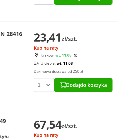
23,41
IN 28416
zł/szt.
Kup na raty
Kraków:
wt. 11.08
U ciebie:
wt. 11.08
Darmowa dostawa od 250 zł
Dodaj
do koszyka
67,54
49
zł/szt.
Kup na raty
 tyłu