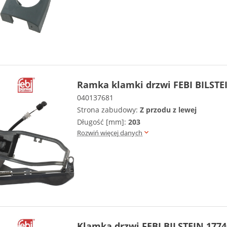
Ramka klamki drzwi FEBI BILSTE
040137681
Strona zabudowy:
Z przodu z lewej
Długość [mm]:
203
Rozwiń więcej danych
Klamka drzwi FEBI BILSTEIN 1774