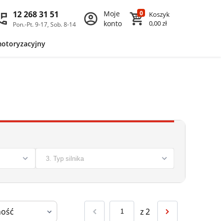
12 268 31 51
Moje
0
Koszyk
konto
0,00 zł
Pon.-Pt. 9-17, Sob. 8-14
motoryzacyjny
z
2