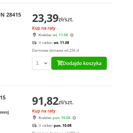
23,39
IN 28415
zł/szt.
Kup na raty
Kraków:
wt. 11.08
U ciebie:
wt. 11.08
Darmowa dostawa od 250 zł
Dodaj
do koszyka
91,82
15
zł/szt.
Kup na raty
rawej
Kraków:
pon. 10.08
U ciebie:
pon. 10.08