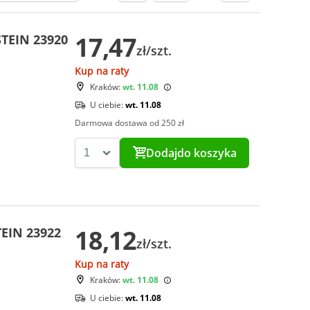
17,47
STEIN 23920
zł/szt.
Kup na raty
Kraków:
wt. 11.08
U ciebie:
wt. 11.08
Darmowa dostawa od 250 zł
Dodaj
do koszyka
18,12
TEIN 23922
zł/szt.
Kup na raty
Kraków:
wt. 11.08
U ciebie:
wt. 11.08