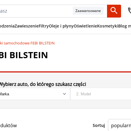
Zaawansowane
odzenia
Zawieszenie
Filtry
Oleje i płyny
Oświetlenie
Kosmetyki
Blog 
ki samochodowe FEBI BILSTEIN
I BILSTEIN
Wybierz auto, do którego szukasz części
oduktów
Sortuj