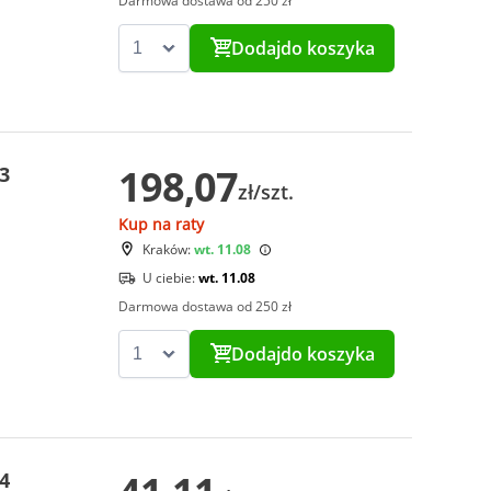
Darmowa dostawa od 250 zł
Dodaj
do koszyka
198,07
3
zł/szt.
Kup na raty
Kraków:
wt. 11.08
U ciebie:
wt. 11.08
Darmowa dostawa od 250 zł
Dodaj
do koszyka
4