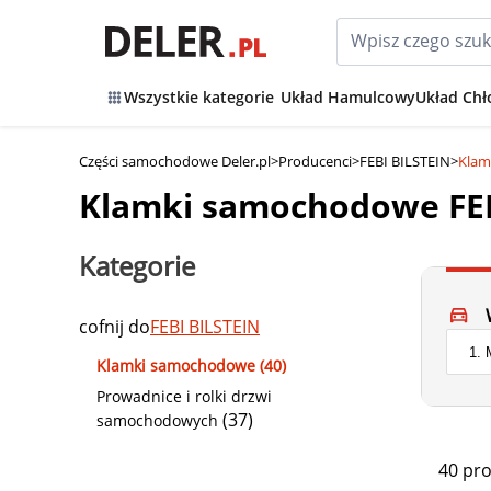
Wszystkie kategorie
Układ Hamulcowy
Układ Chł
Części samochodowe Deler.pl
>
Producenci
>
FEBI BILSTEIN
>
Klam
Klamki samochodowe FEB
Kategorie
cofnij do
FEBI BILSTEIN
Klamki samochodowe (40)
Prowadnice i rolki drzwi
(37)
samochodowych
40 pr