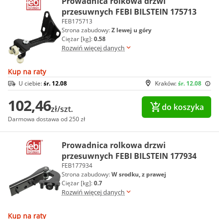
Prowadnica rolkowa drzwi
przesuwnych FEBI BILSTEIN 175713
FEB175713
Strona zabudowy:
Z lewej u góry
Ciężar [kg]:
0.58
Rozwiń więcej danych
Kup na raty
U ciebie:
śr. 12.08
Kraków:
śr. 12.08
102,46
do koszyka
zł/szt.
Darmowa dostawa od 250 zł
Prowadnica rolkowa drzwi
przesuwnych FEBI BILSTEIN 177934
FEB177934
Strona zabudowy:
W srodku, z prawej
Ciężar [kg]:
0.7
Rozwiń więcej danych
Kup na raty