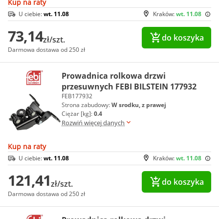
Kup na raty
U ciebie:
wt. 11.08
Kraków:
wt. 11.08
73,14
do koszyka
zł/szt.
Darmowa dostawa od 250 zł
Prowadnica rolkowa drzwi
przesuwnych FEBI BILSTEIN 177932
FEB177932
Strona zabudowy:
W srodku, z prawej
Ciężar [kg]:
0.4
Rozwiń więcej danych
Kup na raty
U ciebie:
wt. 11.08
Kraków:
wt. 11.08
121,41
do koszyka
zł/szt.
Darmowa dostawa od 250 zł