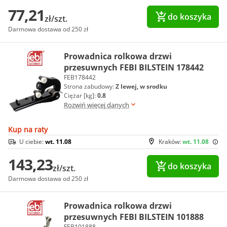
77,21
do koszyka
zł/szt.
Darmowa dostawa od 250 zł
Prowadnica rolkowa drzwi
przesuwnych FEBI BILSTEIN 178442
FEB178442
Strona zabudowy:
Z lewej, w srodku
Ciężar [kg]:
0.8
Rozwiń więcej danych
Kup na raty
U ciebie:
wt. 11.08
Kraków:
wt. 11.08
143,23
do koszyka
zł/szt.
Darmowa dostawa od 250 zł
Prowadnica rolkowa drzwi
przesuwnych FEBI BILSTEIN 101888
FEB101888