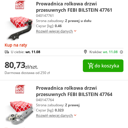
Prowadnica rolkowa drzwi
przesuwnych FEBI BILSTEIN 47761
040147761
Strona zabudowy:
Z prawej u dołu
Ciężar [kg]:
0.46
Rozwiń więcej danych
Kup na raty
U ciebie:
wt. 11.08
Kraków:
wt. 11.08
80,73
do koszyka
zł/szt.
Darmowa dostawa od 250 zł
Prowadnica rolkowa drzwi
przesuwnych FEBI BILSTEIN 47764
040147764
Strona zabudowy:
Z prawej
Ciężar [kg]:
0.323
Rozwiń więcej danych