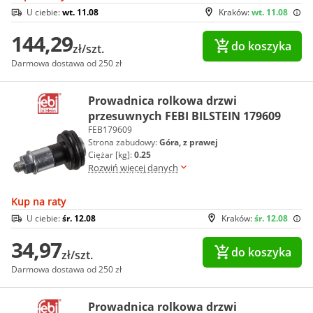
U ciebie:
wt. 11.08
Kraków:
wt. 11.08
144,29
do koszyka
zł/szt.
Darmowa dostawa od 250 zł
Prowadnica rolkowa drzwi
przesuwnych FEBI BILSTEIN 179609
FEB179609
Strona zabudowy:
Góra, z prawej
Ciężar [kg]:
0.25
Rozwiń więcej danych
Kup na raty
U ciebie:
śr. 12.08
Kraków:
śr. 12.08
34,97
do koszyka
zł/szt.
Darmowa dostawa od 250 zł
Prowadnica rolkowa drzwi