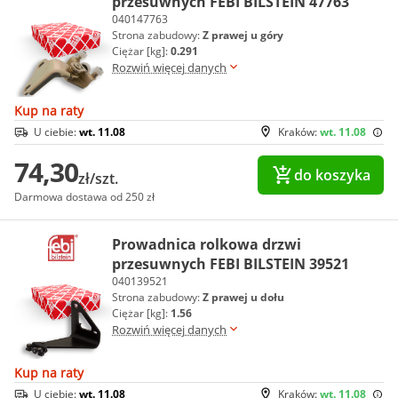
przesuwnych FEBI BILSTEIN 47763
040147763
Strona zabudowy:
Z prawej u góry
Ciężar [kg]:
0.291
Rozwiń więcej danych
Kup na raty
U ciebie:
wt. 11.08
Kraków:
wt. 11.08
74,30
do koszyka
zł/szt.
Darmowa dostawa od 250 zł
Prowadnica rolkowa drzwi
przesuwnych FEBI BILSTEIN 39521
040139521
Strona zabudowy:
Z prawej u dołu
Ciężar [kg]:
1.56
Rozwiń więcej danych
Kup na raty
U ciebie:
wt. 11.08
Kraków:
wt. 11.08