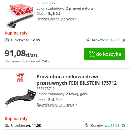
FEB171755
Strona zabudowy:
Z prawej u dołu
Ciężar [kg]:
0.6
Rozwiń więcej danych
Kup na raty
U ciebie:
śr. 12.08
Kraków:
śr. 12.08
91,08
do koszyka
zł/szt.
Darmowa dostawa od 250 zł
Prowadnica rolkowa drzwi
przesuwnych FEBI BILSTEIN 175712
FEB175712
Strona zabudowy:
Z lewej, góra
Ciężar [kg]:
0.35
Rozwiń więcej danych
Kup na raty
U ciebie:
wt. 11.08
Kraków:
wt. 11.08