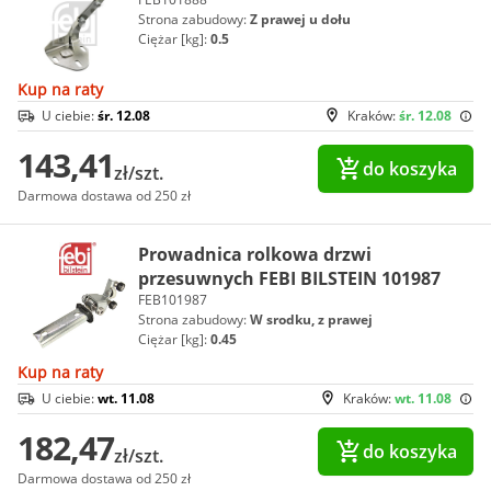
Strona zabudowy:
Z prawej u dołu
Ciężar [kg]:
0.5
Kup na raty
U ciebie:
śr. 12.08
Kraków:
śr. 12.08
143,41
do koszyka
zł/szt.
Darmowa dostawa od 250 zł
Prowadnica rolkowa drzwi
przesuwnych FEBI BILSTEIN 101987
FEB101987
Strona zabudowy:
W srodku, z prawej
Ciężar [kg]:
0.45
Kup na raty
U ciebie:
wt. 11.08
Kraków:
wt. 11.08
182,47
do koszyka
zł/szt.
Darmowa dostawa od 250 zł