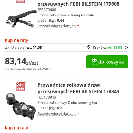
przesuwnych FEBI BILSTEIN 179608
FEB179608
Strona zabudowy:
Z lewej na dole
Ciężar [kg]:
0.44
Rozwiń więcej danych
Kup na raty
U ciebie:
wt. 11.08
Kraków:
wt. 11.08
83,14
do koszyka
zł/szt.
Darmowa dostawa od 250 zł
Prowadnica rolkowa drzwi
przesuwnych FEBI BILSTEIN 178843
FEB178843
Strona zabudowy:
Z obu stron, góra
Ciężar [kg]:
0.2
Rozwiń więcej danych
Kup na raty