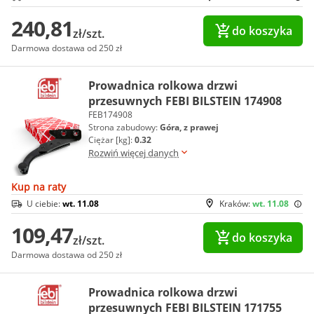
240,81
do koszyka
zł/szt.
Darmowa dostawa od 250 zł
Prowadnica rolkowa drzwi
przesuwnych FEBI BILSTEIN 174908
FEB174908
Strona zabudowy:
Góra, z prawej
Ciężar [kg]:
0.32
Rozwiń więcej danych
Kup na raty
U ciebie:
wt. 11.08
Kraków:
wt. 11.08
109,47
do koszyka
zł/szt.
Darmowa dostawa od 250 zł
Prowadnica rolkowa drzwi
przesuwnych FEBI BILSTEIN 171755