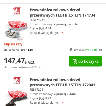
Prowadnica rolkowa drzwi
przesuwnych FEBI BILSTEIN 174734
FEB174734
Strona zabudowy:
Z prawej, na dole
Ciężar [kg]:
0.44
Rozwiń więcej danych
Kup na raty
U ciebie:
wt. 11.08
Kraków:
wt. 11.08
147,47
do koszyka
zł/szt.
Darmowa dostawa od 250 zł
Prowadnica rolkowa drzwi
przesuwnych FEBI BILSTEIN 172041
FEB172041
Strona zabudowy:
Z prawej u dołu
Ciężar [kg]:
0.77
Rozwiń więcej danych