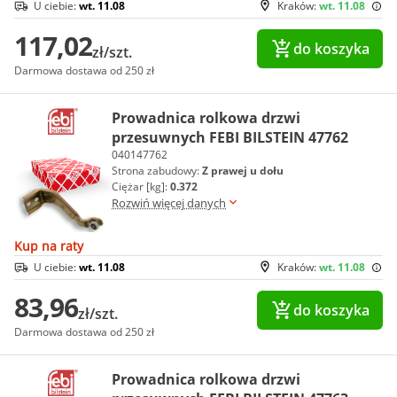
U ciebie:
wt. 11.08
Kraków:
wt. 11.08
117,02
do koszyka
zł/szt.
Darmowa dostawa od 250 zł
Prowadnica rolkowa drzwi
przesuwnych FEBI BILSTEIN 47762
040147762
Strona zabudowy:
Z prawej u dołu
Ciężar [kg]:
0.372
Rozwiń więcej danych
Kup na raty
U ciebie:
wt. 11.08
Kraków:
wt. 11.08
83,96
do koszyka
zł/szt.
Darmowa dostawa od 250 zł
Prowadnica rolkowa drzwi