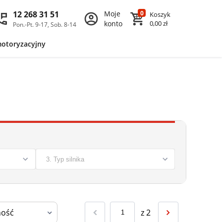
12 268 31 51
Moje
0
Koszyk
konto
0,00 zł
Pon.-Pt. 9-17, Sob. 8-14
motoryzacyjny
z
2