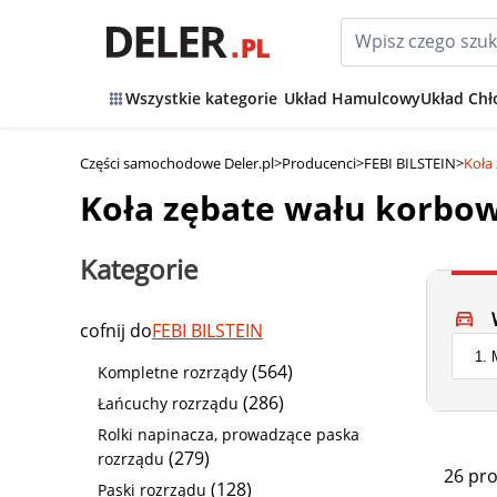
Wszystkie kategorie
Układ Hamulcowy
Układ Chł
Części samochodowe Deler.pl
>
Producenci
>
FEBI BILSTEIN
>
Koła
Koła zębate wału korbow
Kategorie
cofnij do
FEBI BILSTEIN
(564)
Kompletne rozrządy
(286)
Łańcuchy rozrządu
Rolki napinacza, prowadzące paska
(279)
rozrządu
26 pr
(128)
Paski rozrządu