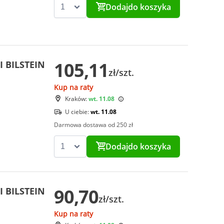
Dodaj
do koszyka
105,11
I BILSTEIN
zł/szt.
Kup na raty
Kraków:
wt. 11.08
U ciebie:
wt. 11.08
Darmowa dostawa od 250 zł
Dodaj
do koszyka
90,70
I BILSTEIN
zł/szt.
Kup na raty