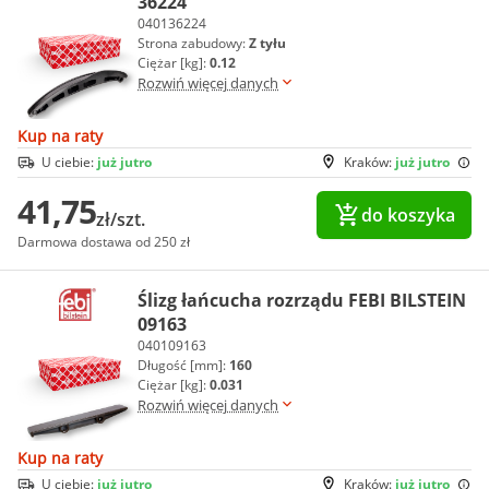
36224
040136224
Strona zabudowy:
Z tyłu
Ciężar [kg]:
0.12
Rozwiń więcej danych
Kup na raty
U ciebie:
już jutro
Kraków:
już jutro
41,75
do koszyka
zł/szt.
Darmowa dostawa od 250 zł
Ślizg łańcucha rozrządu FEBI BILSTEIN
09163
040109163
Długość [mm]:
160
Ciężar [kg]:
0.031
Rozwiń więcej danych
Kup na raty
U ciebie:
już jutro
Kraków:
już jutro