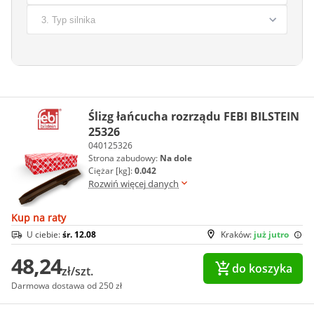
Ślizg łańcucha rozrządu FEBI BILSTEIN
25326
040125326
Strona zabudowy:
Na dole
Ciężar [kg]:
0.042
Rozwiń więcej danych
Kup na raty
U ciebie:
śr. 12.08
Kraków:
już jutro
48,24
do koszyka
zł/szt.
Darmowa dostawa od 250 zł