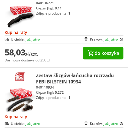
040136221
Ciężar [kg]:
0.11
Zdjęcie producenta:
1
Kup na raty
U ciebie:
już jutro
Kraków:
już jutro
58,03
do koszyka
zł/szt.
Darmowa dostawa od 250 zł
Zestaw ślizgów łańcucha rozrządu
FEBI BILSTEIN 10934
040110934
Ciężar [kg]:
0.272
Zdjęcie producenta:
1
Kup na raty
U ciebie:
już jutro
Kraków:
już jutro