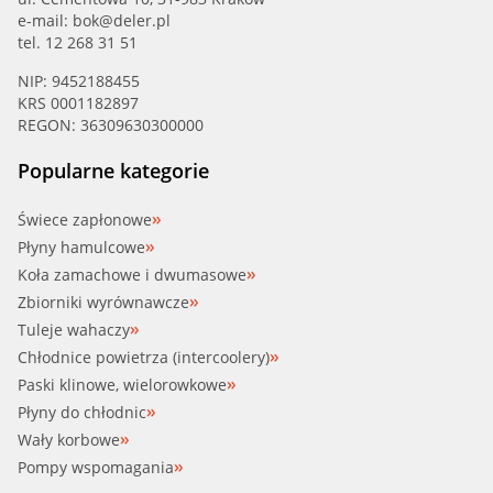
e-mail:
bok@deler.pl
tel. 12 268 31 51
NIP: 9452188455
KRS 0001182897
REGON: 36309630300000
Popularne kategorie
Świece zapłonowe
Płyny hamulcowe
Koła zamachowe i dwumasowe
Zbiorniki wyrównawcze
Tuleje wahaczy
Chłodnice powietrza (intercoolery)
Paski klinowe, wielorowkowe
Płyny do chłodnic
Wały korbowe
Pompy wspomagania