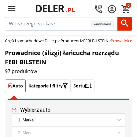
0
Zaawansowane
Części samochodowe Deler.pl
>
Producenci
>
FEBI BILSTEIN
>
Prowadnice (śl
Prowadnice (ślizgi) łańcucha rozrządu
FEBI BILSTEIN
97 produktów
Auto
Kategorie i filtry
Sortuj
Wybierz auto