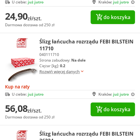
U ciebie:
już jutro
Kraków:
już jutro
24,90
do koszyka
zł/szt.
Darmowa dostawa od 250 zł
Ślizg łańcucha rozrządu FEBI BILSTEIN
11710
040111710
Strona zabudowy:
Na dole
Ciężar [kg]:
0.2
Rozwiń więcej danych
Kup na raty
U ciebie:
już jutro
Kraków:
już jutro
56,08
do koszyka
zł/szt.
Darmowa dostawa od 250 zł
Ślizg łańcucha rozrządu FEBI BILSTEIN