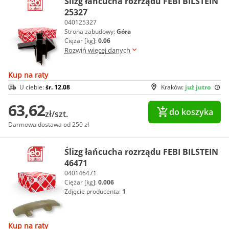
Ślizg łańcucha rozrządu FEBI BILSTEIN
25327
040125327
Strona zabudowy:
Góra
Ciężar [kg]:
0.06
Rozwiń więcej danych
Kup na raty
U ciebie:
śr. 12.08
Kraków:
już jutro
63,62
do koszyka
zł/szt.
Darmowa dostawa od 250 zł
Ślizg łańcucha rozrządu FEBI BILSTEIN
46471
040146471
Ciężar [kg]:
0.006
Zdjęcie producenta:
1
Kup na raty