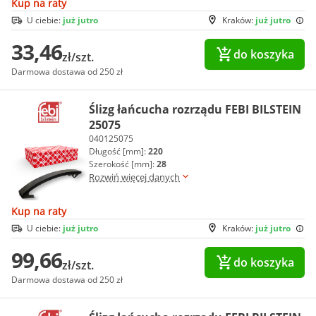
Kup na raty
U ciebie:
już jutro
Kraków:
już jutro
33,46
do koszyka
zł/szt.
Darmowa dostawa od 250 zł
Ślizg łańcucha rozrządu FEBI BILSTEIN
25075
040125075
Długość [mm]:
220
Szerokość [mm]:
28
Rozwiń więcej danych
Kup na raty
U ciebie:
już jutro
Kraków:
już jutro
99,66
do koszyka
zł/szt.
Darmowa dostawa od 250 zł