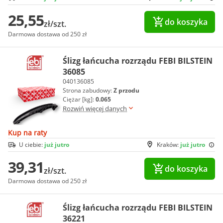
25,55
do koszyka
zł/szt.
Darmowa dostawa od 250 zł
Ślizg łańcucha rozrządu FEBI BILSTEIN
36085
040136085
Strona zabudowy:
Z przodu
Ciężar [kg]:
0.065
Rozwiń więcej danych
Kup na raty
U ciebie:
już jutro
Kraków:
już jutro
39,31
do koszyka
zł/szt.
Darmowa dostawa od 250 zł
Ślizg łańcucha rozrządu FEBI BILSTEIN
36221