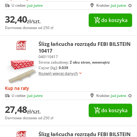
U ciebie:
już jutro
Kraków:
już jutro
32,40
do koszyka
zł/szt.
Darmowa dostawa od 250 zł
Ślizg łańcucha rozrządu FEBI BILSTEIN
10417
040110417
Strona zabudowy:
Z obu stron, wewnątrz
Ciężar [kg]:
0.039
Rozwiń więcej danych
Kup na raty
U ciebie:
już jutro
Kraków:
już jutro
27,48
do koszyka
zł/szt.
Darmowa dostawa od 250 zł
Ślizg łańcucha rozrządu FEBI BILSTEIN