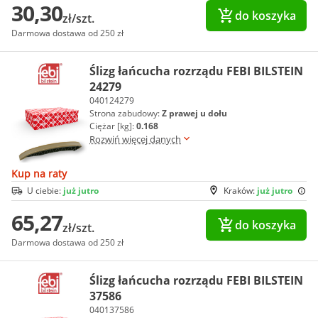
30,30
do koszyka
zł/szt.
Darmowa dostawa od 250 zł
Ślizg łańcucha rozrządu FEBI BILSTEIN
24279
040124279
Strona zabudowy:
Z prawej u dołu
Ciężar [kg]:
0.168
Rozwiń więcej danych
Kup na raty
U ciebie:
już jutro
Kraków:
już jutro
65,27
do koszyka
zł/szt.
Darmowa dostawa od 250 zł
Ślizg łańcucha rozrządu FEBI BILSTEIN
37586
040137586