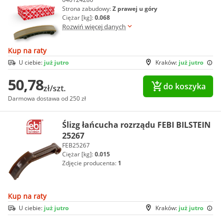
Strona zabudowy:
Z prawej u góry
Ciężar [kg]:
0.068
Rozwiń więcej danych
Kup na raty
U ciebie:
już jutro
Kraków:
już jutro
50,78
do koszyka
zł/szt.
Darmowa dostawa od 250 zł
Ślizg łańcucha rozrządu FEBI BILSTEIN
25267
FEB25267
Ciężar [kg]:
0.015
Zdjęcie producenta:
1
Kup na raty
U ciebie:
już jutro
Kraków:
już jutro