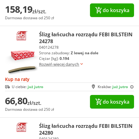
158,19
do koszyka
zł/szt.
Darmowa dostawa od 250 zł
Ślizg łańcucha rozrządu FEBI BILSTEIN
24278
040124278
Strona zabudowy:
Z lewej na dole
Ciężar [kg]:
0.194
Rozwiń więcej danych
Kup na raty
U ciebie:
już jutro
Kraków:
już jutro
66,80
do koszyka
zł/szt.
Darmowa dostawa od 250 zł
Ślizg łańcucha rozrządu FEBI BILSTEIN
24280
040124280