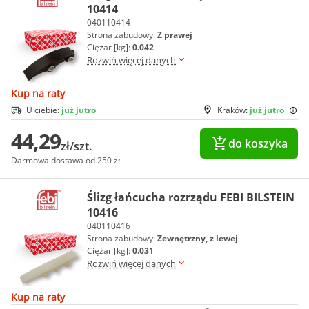
10414
040110414
Strona zabudowy:
Z prawej
Ciężar [kg]:
0.042
Rozwiń więcej danych
Kup na raty
U ciebie:
już jutro
Kraków:
już jutro
44,29
do koszyka
zł/szt.
Darmowa dostawa od 250 zł
Ślizg łańcucha rozrządu FEBI BILSTEIN
10416
040110416
Strona zabudowy:
Zewnętrzny, z lewej
Ciężar [kg]:
0.031
Rozwiń więcej danych
Kup na raty