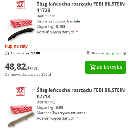
Ślizg łańcucha rozrządu FEBI BILSTEIN
11728
040111728
Strona zabudowy:
Na dole
Ciężar [kg]:
0.103
Rozwiń więcej danych
Kup na raty
U ciebie:
śr. 12.08
Kraków:
już jutro
48,82
do koszyka
zł/szt.
Darmowa dostawa od 250 zł
Ślizg łańcucha rozrządu FEBI BILSTEIN
07713
040107713
Ciężar [kg]:
0.08
Materiał:
Tworzywo sztuczne
Rozwiń więcej danych