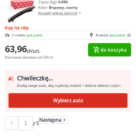
Ciężar [kg]:
0.096
Kolor:
Brązowy, czarny
Rozwiń więcej danych
Kup na raty
U ciebie:
już jutro
Kraków:
już jutro
63,96
do koszyka
zł/szt.
Darmowa dostawa od 250 zł
Chwileczkę...
Dodaj swoje auto, aby szybciej znaleźć i dobrze dobrać części
Wybierz auto
Następna
z
5