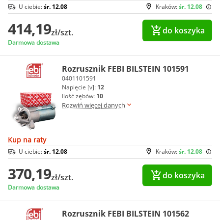
U ciebie:
śr. 12.08
Kraków:
śr. 12.08
414,19
do koszyka
zł/szt.
Darmowa dostawa
Rozrusznik FEBI BILSTEIN 101591
0401101591
Napięcie [v]:
12
Ilość zębów:
10
Rozwiń więcej danych
Kup na raty
U ciebie:
śr. 12.08
Kraków:
śr. 12.08
370,19
do koszyka
zł/szt.
Darmowa dostawa
Rozrusznik FEBI BILSTEIN 101562