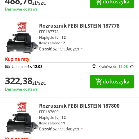
488,76
do koszyka
zł/szt.
Darmowa dostawa
Rozrusznik FEBI BILSTEIN 187778
FEB187778
Napięcie [v]:
12
Ilość zębów:
12
Rozwiń więcej danych
Kup na raty
U ciebie:
śr. 12.08
Kraków:
śr. 12.08
322,38
do koszyka
zł/szt.
Darmowa dostawa
Rozrusznik FEBI BILSTEIN 187800
FEB187800
Napięcie [v]:
12
Ilość zębów:
11
Rozwiń więcej danych