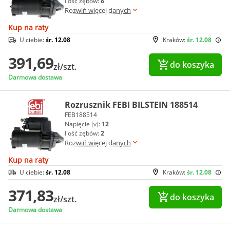
Ilość zębów:
8
Rozwiń więcej danych
Kup na raty
U ciebie:
śr. 12.08
Kraków:
śr. 12.08
391,69
do koszyka
zł/szt.
Darmowa dostawa
Rozrusznik FEBI BILSTEIN 188514
FEB188514
Napięcie [v]:
12
Ilość zębów:
2
Rozwiń więcej danych
Kup na raty
U ciebie:
śr. 12.08
Kraków:
śr. 12.08
371,83
do koszyka
zł/szt.
Darmowa dostawa