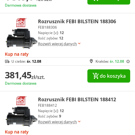
Darmowa dostawa
Rozrusznik FEBI BILSTEIN 188306
FEB188306
Napięcie [v]:
12
Ilość zębów:
12
Rozwiń więcej danych
Kup na raty
U ciebie:
śr. 12.08
Kraków:
śr. 12.08
381,45
do koszyka
zł/szt.
Darmowa dostawa
Rozrusznik FEBI BILSTEIN 188412
FEB188412
Napięcie [v]:
12
Ilość zębów:
9
Rozwiń więcej danych
Kup na raty