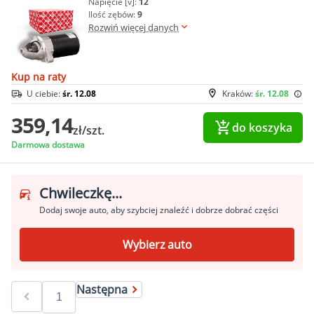
Napięcie [v]:
12
Ilość zębów:
9
Rozwiń więcej danych
Kup na raty
U ciebie:
śr. 12.08
Kraków:
śr. 12.08
359,14
do koszyka
zł/szt.
Darmowa dostawa
Chwileczkę...
Dodaj swoje auto, aby szybciej znaleźć i dobrze dobrać części
Wybierz auto
Następna