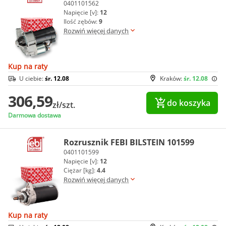
0401101562
Napięcie [v]:
12
Ilość zębów:
9
Rozwiń więcej danych
Kup na raty
U ciebie:
śr. 12.08
Kraków:
śr. 12.08
306,59
do koszyka
zł/szt.
Darmowa dostawa
Rozrusznik FEBI BILSTEIN 101599
0401101599
Napięcie [v]:
12
Ciężar [kg]:
4.4
Rozwiń więcej danych
Kup na raty