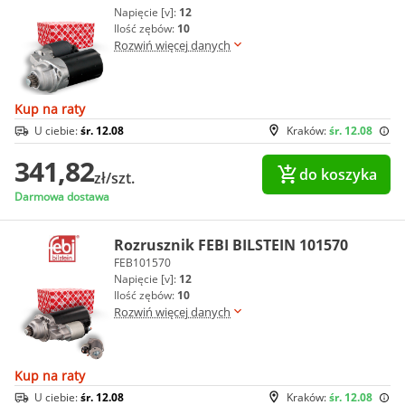
Napięcie [v]:
12
Ilość zębów:
10
Rozwiń więcej danych
Kup na raty
U ciebie:
śr. 12.08
Kraków:
śr. 12.08
341,82
do koszyka
zł/szt.
Darmowa dostawa
Rozrusznik FEBI BILSTEIN 101570
FEB101570
Napięcie [v]:
12
Ilość zębów:
10
Rozwiń więcej danych
Kup na raty
U ciebie:
śr. 12.08
Kraków:
śr. 12.08