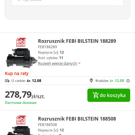
Rozrusznik FEBI BILSTEIN 188289
FEB188289
Napięcie [v]:
12
Ilość zębów:
11
Rozwiń więcej danych
Kup na raty
U ciebie:
śr. 12.08
Kraków:
śr. 12.08
278,79
do koszyka
zł/szt.
Darmowa dostawa
Rozrusznik FEBI BILSTEIN 188508
FEB188508
Napięcie [v]:
12