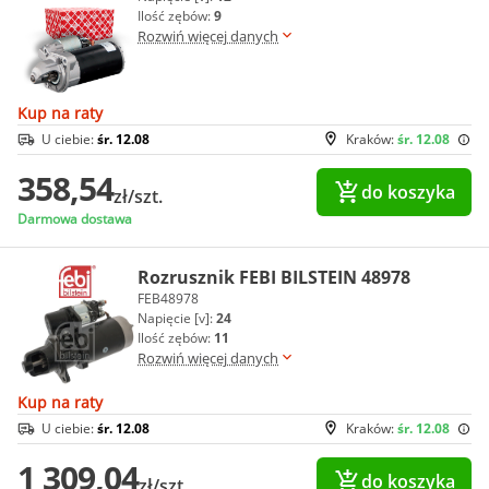
Ilość zębów:
9
Rozwiń więcej danych
Kup na raty
U ciebie:
śr. 12.08
Kraków:
śr. 12.08
358,54
do koszyka
zł/szt.
Darmowa dostawa
Rozrusznik FEBI BILSTEIN 48978
FEB48978
Napięcie [v]:
24
Ilość zębów:
11
Rozwiń więcej danych
Kup na raty
U ciebie:
śr. 12.08
Kraków:
śr. 12.08
1 309,04
do koszyka
zł/szt.