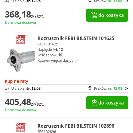
U ciebie:
śr. 12.08
Kraków:
śr. 12.08
368,18
do koszyka
zł/szt.
Darmowa dostawa
Rozrusznik FEBI BILSTEIN 101625
0401101625
Napięcie [v]:
12
Ilość zębów:
10
Rozwiń więcej danych
Kup na raty
U ciebie:
śr. 12.08
Kraków:
śr. 12.08
405,48
do koszyka
zł/szt.
Darmowa dostawa
Rozrusznik FEBI BILSTEIN 102896
FEB102896