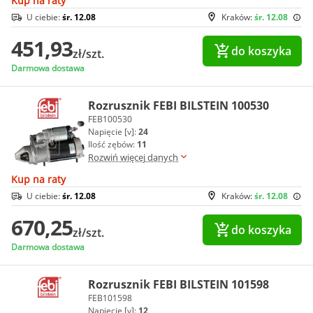
Kup na raty
U ciebie:
śr. 12.08
Kraków:
śr. 12.08
451,93
do koszyka
zł/szt.
Darmowa dostawa
Rozrusznik FEBI BILSTEIN 100530
FEB100530
Napięcie [v]:
24
Ilość zębów:
11
Rozwiń więcej danych
Kup na raty
U ciebie:
śr. 12.08
Kraków:
śr. 12.08
670,25
do koszyka
zł/szt.
Darmowa dostawa
Rozrusznik FEBI BILSTEIN 101598
FEB101598
Napięcie [v]:
12